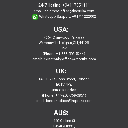
24/7 Hotline:
+94117551111
email:
colombo.office@kapruka.com
Whatsapp Support:
+94711222002
USA:
4364 Cranwood Parkway,
Warrensville Heights,OH,44128,
USA
(Phone: +1-888-502-5244)
email:
lexingtonky.office@kapruka.com
UK:
145-157 St John Street, London
EC1V 4PY,
United Kingdom
(Phone: +44-203-769-0961)
email:
london.office@kapruka.com
AUS:
440 Collins St
Level 9,#331,