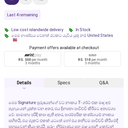
Last 4 remaining
Low cost islandwide delivery
In Stock
මෙම භාණ්ඩය වෙනත් රටකට යැවිය යුතු නම් United States
Payment offers available at checkout
RS. 500
per month
RS. 518
per month
3 months
3 months
Details
Specs
Q&A
මෙම
Signature
පුරුෂයන්ගේ වට නාකය T- ශර්ට් එක මෘදු අළු
පැහැයෙන් යුක්ත වන අතර, එය දිනපතා පාවිච්චි කිරීමට අත්‍යවශ්‍ය
වේ. සාමාන්‍ය පරිදි කපා ඇති අතර, පාරම්පරික කණ්ඩායම් නාකය
සහිතයි, එය ජැකට් එකක් යටතේ හෝ එය තනිවම පාවිච්චි කිරීමේදී
පහසුවෙන් ක්‍රියා කරයි. සරල නිර්මාණය සහ මෘදු පොලි කෝටන්