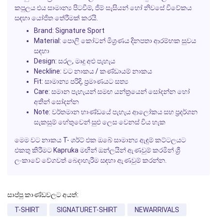
කපුලය එය සාමාන්‍ය පිටවීම්, ජිම් සැසියන් හෝ නිවසේ විවේකය
සඳහා යෝජිත තේරීමක් කරයි.
Brand:
Signature Sport
Material:
පොලි කෝටන් මිශ්‍රණය දිනපතා ආරම්භක සුවය
සඳහා
Design:
සරල, මෘදු අළු පැහැය
Neckline:
වට නාකය / කණ්ඩායම් නාකය
Fit:
සාමාන්‍ය පරිදි, ප්‍රමාණයට සත්‍ය
Care:
සමාන පැහැයන් සමඟ යන්ත්‍රයෙන් සෝදන්න හෝ
අතින් සෝදන්න
Note:
වර්තමාන භාණ්ඩයේ පැහැය ආලෝකය සහ ප්‍රදර්ශන
සැකසුම් හේතුවෙන් සුළු ලෙස වෙනස් විය හැක
මෙම වට නාකය T- ශර්ට් එක ඔබේ සාමාන්‍ය ඇඳුම් කට්ටලයට
එකතු කිරීමට
Kapruka
මඟින් ඔන්ලයින් ඇණවුම් කරමින් ශ්‍රී
ලංකාවේ වේගවත් බෙදාහැරීම සඳහා ඇණවුම් කරන්න.
සාප්පු කාණ්ඩවලට අයත්:
T-SHIRT
SIGNATURET-SHIRT
NEWARRIVALS