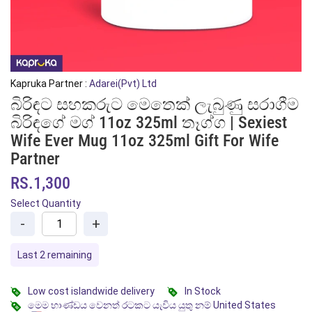
Kapruka Partner :
Adarei(Pvt) Ltd
බිරිඳට සහකරුට මෙතෙක් ලැබුණු සරාගීම
බිරිඳගේ මග් 11oz 325ml තෑග්ග | Sexiest
Wife Ever Mug 11oz 325ml Gift For Wife
Partner
RS.1,300
Select Quantity
-
+
Last 2 remaining
Low cost islandwide delivery
In Stock
මෙම භාණ්ඩය වෙනත් රටකට යැවිය යුතු නම් United States