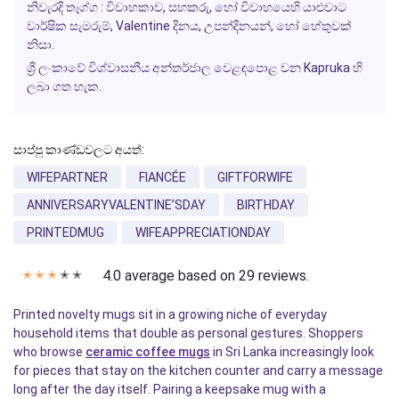
නිවැරදි තෑග්ග : විවාහකාව, සහකරු, හෝ විවාහයෙහි යාළුවාට
වාර්ෂික සැමරුම්,
Valentine
දිනය, උපන්දිනයන්, හෝ හේතුවක්
නිසා.
ශ්‍රී ලංකාවේ විශ්වාසනීය අන්තර්ජාල වෙළඳපොළ වන
Kapruka
හි
ලබා ගත හැක.
සාප්පු කාණ්ඩවලට අයත්:
WIFEPARTNER
FIANCÉE
GIFTFORWIFE
ANNIVERSARYVALENTINE’SDAY
BIRTHDAY
PRINTEDMUG
WIFEAPPRECIATIONDAY
4.0 average based on 29 reviews.
✭
✭
✭
✭
✭
Printed novelty mugs sit in a growing niche of everyday
household items that double as personal gestures. Shoppers
who browse
ceramic coffee mugs
in Sri Lanka increasingly look
for pieces that stay on the kitchen counter and carry a message
long after the day itself. Pairing a keepsake mug with a