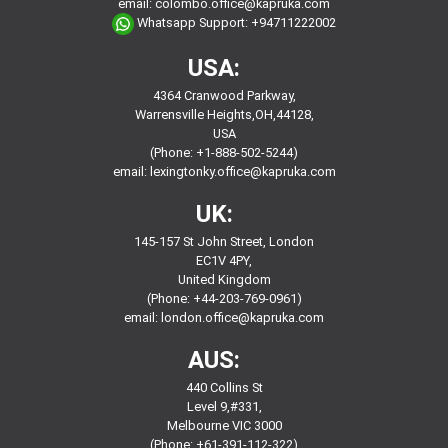
email:
colombo.office@kapruka.com
Whatsapp Support:
+94711222002
USA:
4364 Cranwood Parkway,
Warrensville Heights,OH,44128,
USA
(Phone: +1-888-502-5244)
email:
lexingtonky.office@kapruka.com
UK:
145-157 St John Street, London
EC1V 4PY,
United Kingdom
(Phone: +44-203-769-0961)
email:
london.office@kapruka.com
AUS:
440 Collins St
Level 9,#331,
Melbourne VIC 3000
(Phone: +61-391-112-322)