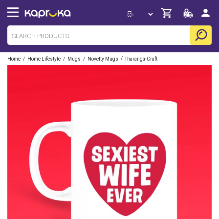
/
/
/
/
Home
Home Lifestyle
Mugs
Novelty Mugs
Tharanga-Craft