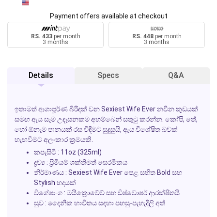
Payment offers available at checkout
RS. 433
per month
RS. 448
per month
3 months
3 months
Details
Specs
Q&A
ඉතාමත් ආශාපූර්ණ බිරිඳක් වන
Sexiest Wife Ever
නවීන කුඩයක්
සමඟ ඇය සෑම උදෑසනකම අහම්බෙන් සතුටු කරන්න. කෝපි, තේ,
හෝ ඕනෑම පානයක් රස විඳීමට සුදුසුයි, ඇය විශේෂිත බවක්
හැඟවීමට අලංකාර ක්‍රමයකි.
කපැසිටි : 11oz (325ml)
ද්‍රව්‍ය : ප්‍රිමියම් ශක්තිමත් සෙරමිකය
නිර්මාණය :
Sexiest Wife Ever
පෙළ සහිත Bold සහ
Stylish හදයක්
විශේෂාංග : මයික්‍රොවේව් සහ ඩිෂ්වොෂර් ආරක්ෂිතයි
සුව : දෛනික භාවිතය සඳහා පහසු-පැහැදිලි අත්