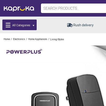
Rush delivery
All Categories
/
/
/
Home
Electronics
Home Appliances
Living-Styles