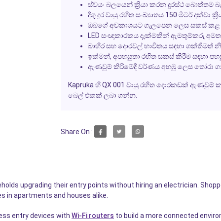
ස්වයං බලයෙන් ක්‍රියා කරන දුරස්ථ බොත්තම 
දිගු දුර වායු රහිත සංඛ්‍යාතය 150 මීටර් දක්වා ක
ඔබගේ අවකාශයට ගැලපෙන ලෙස සකස් කළ හැකි
LED සංඥාකාරකය දැක්මකින් ඇමතුම්කරු අම
බාහිර සහ දොරවල් භාවිතය සඳහා ශක්තිමත් 
ඉක්මන්, අපහසුතා රහිත සකස් කිරීම සඳහා පහස
ඇණවුම් කිරීමේදී වර්ණය අහඹු ලෙස තෝරා ග
Kapruka හි QX 001 වායු රහිත දොරකඩක් ඇණවුම් 
බෙල් එකක් ලබා ගන්න.
Share On :
olds upgrading their entry points without hiring an electrician. Shop
nes in apartments and houses alike.
less entry devices with
Wi-Fi routers
to build a more connected enviro