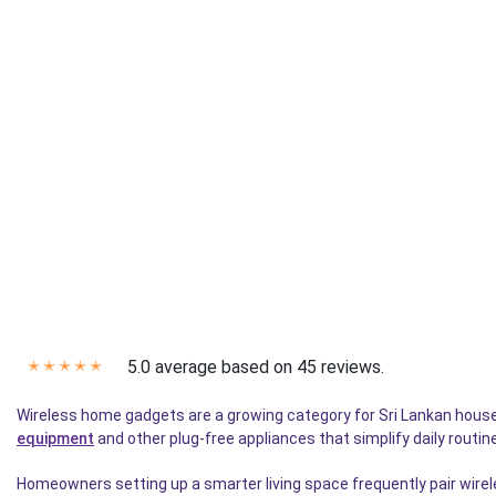
5.0 average based on 45 reviews.
✭
✭
✭
✭
✭
Wireless home gadgets are a growing category for Sri Lankan househ
equipment
and other plug-free appliances that simplify daily routi
Homeowners setting up a smarter living space frequently pair wire