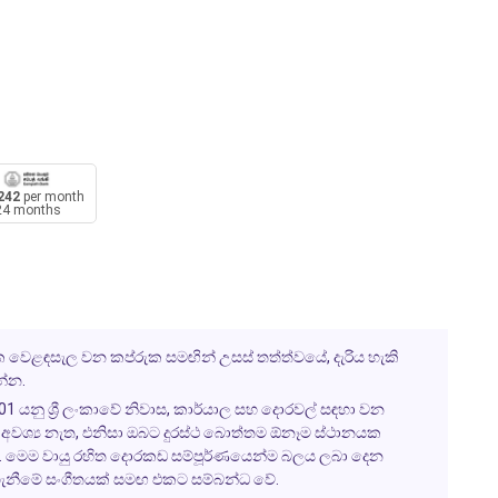
242
per month
24 months
නික වෙළඳසැල වන කප්රුක සමඟින් උසස් තත්ත්වයේ, දැරිය හැකි
්න.
01 යනු ශ්‍රී ලංකාවේ නිවාස, කාර්යාල සහ දොරවල් සඳහා වන
 අවශ්‍ය නැත, එනිසා ඔබට දුරස්ථ බොත්තම ඕනෑම ස්ථානයක
ැක. මෙම වායු රහිත දොරකඩ සම්පූර්ණයෙන්ම බලය ලබා දෙන
ිළිගැනීමේ සංගීතයක් සමඟ එකට සම්බන්ධ වේ.