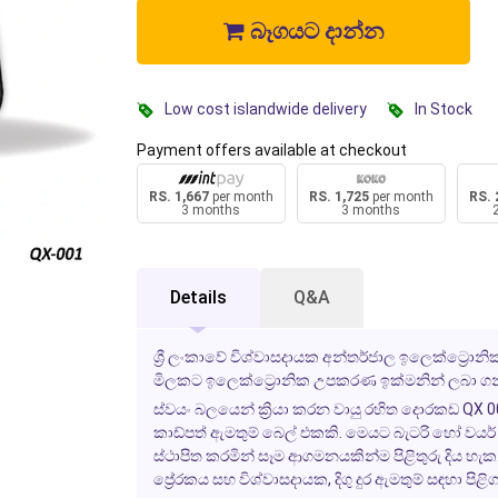
බෑගයට දාන්න
Low cost islandwide delivery
In Stock
Payment offers available at checkout
RS. 1,667
per month
RS. 1,725
per month
RS. 
3 months
3 months
Details
Q&A
ශ්‍රී ලංකාවේ විශ්වාසදායක අන්තර්ජාල ඉලෙක්ට්‍රො
මිලකට ඉලෙක්ට්‍රොනික උපකරණ ඉක්මනින් ලබා ගන
ස්වයං බලයෙන් ක්‍රියා කරන වායු රහිත දොරකඩ QX 0
කාඩ්පත් ඇමතුම් බෙල් එකකි. මෙයට බැටරි හෝ වයර්
ස්ථාපිත කරමින් සෑම ආගමනයකින්ම පිළිතුරු දිය හ
ප්‍රේරකය සහ විශ්වාසදායක, දිගු දුර ඇමතුම් සඳහා ප