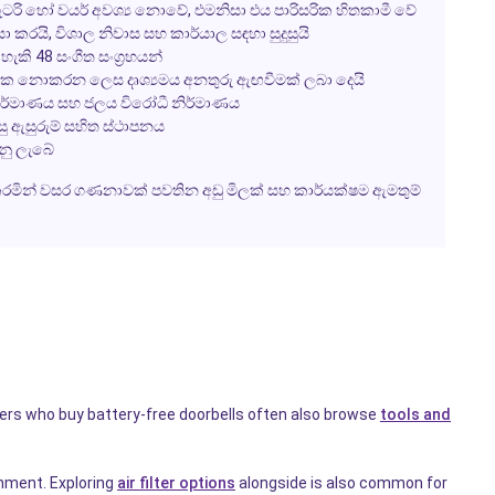
බැටරි හෝ වයර් අවශ්‍ය නොවේ, එමනිසා එය පාරිසරික හිතකාමී වේ
්‍රියා කරයි, විශාල නිවාස සහ කාර්යාල සඳහා සුදුසුයි
 48 සංගීත සංග්‍රහයන්
තක නොකරන ලෙස දෘශ්‍යමය අනතුරු ඇඟවීමක් ලබා දෙයි
නිර්මාණය සහ ජලය විරෝධී නිර්මාණය
ු ඇසුරුම් සහිත ස්ථාපනය
නු ලැබේ
කරමින් වසර ගණනාවක් පවතින අඩු මිලක් සහ කාර්යක්ෂම ඇමතුම්
pers who buy battery-free doorbells often also browse
tools and
nment. Exploring
air filter options
alongside is also common for