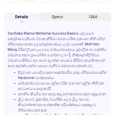
Details
Specs
Q&A
Sarthaka Wanne Mehemai
Success Basics යනු ඔබේ
සම්පූර්ණ හැකියාව විවෘත කිරීමට අවශ්‍ය චරිත ගුණ සහ නීති මගින්
නිර්මාණය කරන ලද සම්පූර්ණ ස්වයං-උදව් පොතකි.
Moh Hon
Meng
විසින් ලියන ලද මෙම මාර්ගෝපදේශය, පුද්ගලික හා වෘත්තීය
වර්ධනය සඳහා ප්‍රායෝගික යෝජනා ලබා දී, නිෂ්පාදනශීලීත්වය
වර්ධනය කිරීමට සහ ඔබේ ඉලක්ක සාධනය කිරීමට කැමති කාටත්
අගය කුමක්ද යන්න සොයා ගැනීමට අත්‍යවශ්‍ය සම්පත් වේ.
දිරුම් සහ ශෛලිය සඳහා ආකර්ශනීය, සරල නිර්මාණය සහිත
Hardcover සංස්කරණය
සාර්ථකත්වයට අවශ්‍ය මූලික චරිත ගුණ සහ මූලික නීති මත
අවධානය යොමු කරයි
සහනීය කියවීම සහ පහසු කළමනාකරණය සඳහා සුදුසු මාන
ශ්‍රී ලංකාවේ ප්‍රකාශිත, විශේෂිත ලෙස ශ්‍රී ලංකාවේ
කියවන්නන් සහ සංස්කෘතික පරිපේක්ෂයට අනුකූලව
නිර්මාණය කර ඇත