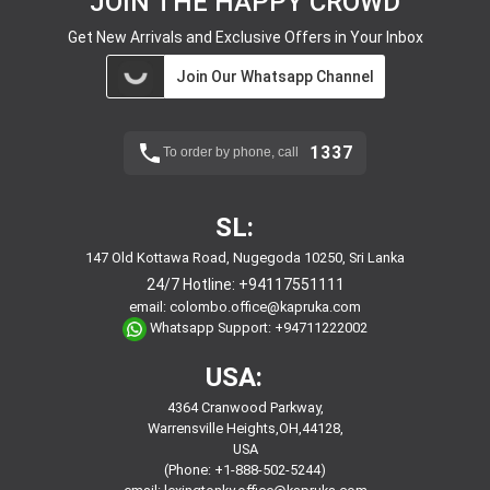
JOIN THE HAPPY CROWD
Get New Arrivals and Exclusive Offers in Your Inbox
Join Our Whatsapp Channel
1337
To order by phone, call
SL:
147 Old Kottawa Road, Nugegoda 10250, Sri Lanka
24/7 Hotline:
+94117551111
email:
colombo.office@kapruka.com
Whatsapp Support:
+94711222002
USA:
4364 Cranwood Parkway,
Warrensville Heights,OH,44128,
USA
(Phone: +1-888-502-5244)