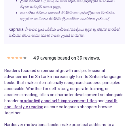
උපන්දිනයන්, උපාධි, වාණිජ තෑගි, සහ පුද්ගලික සංවර්ධන
මීලග කඩඉම් සඳහා සුදුසු
දෛනික ජීවිතය යහපත් කිරීමට සහ පුද්ගලික හා වෘත්තීය
ඉලක්ක සාධනය කිරීමට ක්‍රියාත්මක යෝජනා ලබා දේ
Kapruka
හි මෙම ප්‍රායෝගික මාර්ගෝපදේශය අදම ඇණවුම් කරමින්
සාර්ථකත්වය වෙත ඔබේ ගමන උසස් කරන්න.
4.9 average based on 39 reviews.
✭
✭
✭
✭
✭
Readers focused on personal growth and professional
advancement in Sri Lanka increasingly turn to Sinhala-language
books that make internationally recognised success principles
accessible. Whether for self-study, corporate training, or
academic reading, titles on character development sit alongside
broader
productivity and self-improvement titles
and
health
and lifestyle reading
as core categories shoppers browse
together.
Hardcover motivational books make practical additions to a