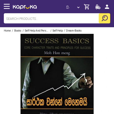
/
/
/
/
Home
Books
Self Help And Personal Development
Self Help
Dream-Books