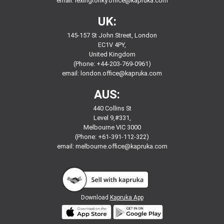
email:
lexingtonky.office@kapruka.com
UK:
145-157 St John Street, London
EC1V 4PY,
United Kingdom
(Phone: +44-203-769-0961)
email:
london.office@kapruka.com
AUS:
440 Collins St
Level 9,#331,
Melbourne VIC 3000
(Phone: +61-391-112-322)
email:
melbourne.office@kapruka.com
Download
Kapruka App