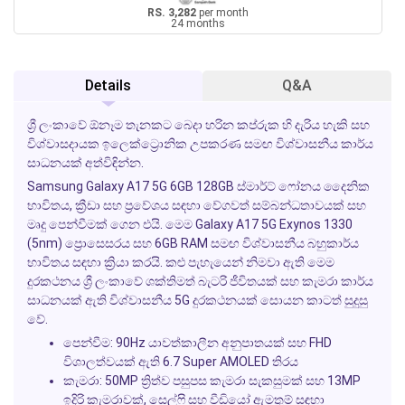
RS. 3,282
per month
24 months
Details
Q&A
ශ්‍රී ලංකාවේ ඕනෑම තැනකට බෙදා හරින කප්රුක හි දැරිය හැකි සහ
විශ්වාසදායක ඉලෙක්ට්‍රොනික උපකරණ සමඟ විශ්වාසනීය කාර්ය
සාධනයක් අත්විඳින්න.
Samsung Galaxy A17 5G 6GB 128GB ස්මාර්ට් ෆෝනය දෛනික
භාවිතය, ක්‍රීඩා සහ ප්‍රවේශය සඳහා වේගවත් සම්බන්ධතාවයක් සහ
මෘදු පෙන්වීමක් ගෙන එයි. මෙම Galaxy A17 5G Exynos 1330
(5nm) ප්‍රොසෙසරය සහ 6GB RAM සමඟ විශ්වාසනීය බහුකාර්ය
භාවිතය සඳහා ක්‍රියා කරයි. කළු පැහැයෙන් නිමවා ඇති මෙම
දුරකථනය ශ්‍රී ලංකාවේ ශක්තිමත් බැටරි ජීවිතයක් සහ කැමරා කාර්ය
සාධනයක් ඇති විශ්වාසනීය 5G දුරකථනයක් සොයන කාටත් සුදුසු
වේ.
පෙන්වීම:
90Hz යාවත්කාලීන අනුපාතයක් සහ FHD
විශාලත්වයක් ඇති 6.7 Super AMOLED තිරය
කැමරා:
50MP ත්‍රිත්ව පසුපස කැමරා සැකසුමක් සහ 13MP
ඉදිරි කැමරාවක්, සෙල්ෆි සහ වීඩියෝ ඇමතුම් සඳහා