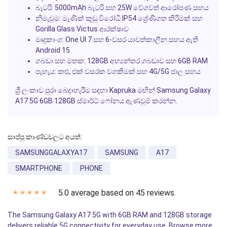
බැටරි:
5000mAh බැටරි සහ 25W වේගවත් ආරෝපණ සහය
නිමැවුම:
මැණික් කුඩු විරෝධී IP54 ශ්‍රේණිගත කිරීමක් සහ
Gorilla Glass Victus ආරක්ෂාව
මෘදුකාංග:
One UI 7 සහ 6-වසර යාවත්කාලීන සහය ඇති
Android 15
ගබඩා සහ මතක:
128GB අභ්‍යන්තර ගබඩාව සහ 6GB RAM
පැහැය:
කළු, එක් වසරක වගකීමක් සහ 4G/5G ජාල සහය
ශ්‍රී ලංකාව පුරා බෙදාහැරීම සඳහා Kapruka මඟින් Samsung Galaxy
A17 5G 6GB 128GB ස්මාර්ට් ෆෝනය ඇණවුම් කරන්න.
සාප්පු කාණ්ඩවලට අයත්:
SAMSUNGGALAXYA17
SAMSUNG
A17
SMARTPHONE
PHONE
5.0 average based on 45 reviews.
✭
✭
✭
✭
✭
The Samsung Galaxy A17 5G with 6GB RAM and 128GB storage
delivers reliable 5G connectivity for everyday use. Browse more