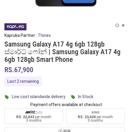
Kapruka Partner :
Thinex
Samsung Galaxy A17 4g 6gb 128gb
ස්මාර්ට් ෆෝන් | Samsung Galaxy A17 4g
6gb 128gb Smart Phone
RS.67,900
Last 2 remaining
Low cost islandwide delivery
In Stock
Payment offers available at checkout
RS. 22,633
per month
RS. 23,426
per month
3 months
3 months