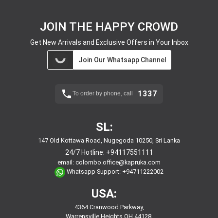
JOIN THE HAPPY CROWD
Get New Arrivals and Exclusive Offers in Your Inbox
Join Our Whatsapp Channel
1337
To order by phone, call
SL:
147 Old Kottawa Road, Nugegoda 10250, Sri Lanka
24/7 Hotline:
+94117551111
email:
colombo.office@kapruka.com
Whatsapp Support:
+94711222002
USA:
4364 Cranwood Parkway,
Warrensville Heights,OH,44128,