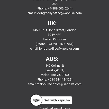
USA
(Phone: +1-888-502-5244)
email:
lexingtonky.office@kapruka.com
UK:
145-157 St John Street, London
EC1V 4PY,
United Kingdom
(Phone: +44-203-769-0961)
email:
london.office@kapruka.com
AUS:
440 Collins St
Level 9,#331,
Melbourne VIC 3000
(Phone: +61-391-112-322)
email:
melbourne.office@kapruka.com
Download
Kapruka App