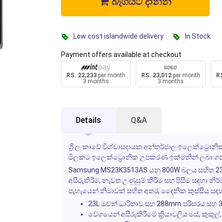
බෑගයට දාන්න
Low cost islandwide delivery
In Stock
Payment offers available at checkout
RS. 22,233
per month
RS. 23,012
per month
RS
3 months
3 months
Details
Q&A
ශ්‍රී ලංකාවේ විශ්වාසදායක අන්තර්ජාල ඉලෙක්ට්‍රො
මිලකට ඉලෙක්ට්‍රොනික උපකරණ ඉක්මනින් ලබා ගන
Samsung MS23K3513AS යනු 800W බලය සහිත 23
අසීරුකිරීම, නැවත උණුසුම් කිරීම සහ පිසීම සඳහා 
පැහැයෙන් නිමාවක් සහිත අතර, දෛනික කුස්සිය සඳහා
23L ඔවන් ධාරිතාව සහ 288mm පරිසරය සහ 3
වේගයෙන් අසීරුකිරීමේ ක්‍රියාවලිය මස්, කුකුල