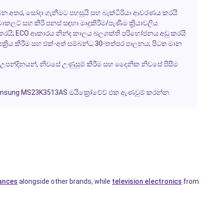
න අතර, සෝදා ගැනීමට පහසුයි සහ බැක්ටීරියා ආවරණය කරයි
ලට් සහ කිරි පනස් සඳහා මෘදුකිරීම/පැණිම ක්‍රියාවලිය
ත් කරයි; ECO ආකාරය නින්ද කාලය බලශක්ති පරිභෝජනය අඩු කරයි
සක්‍රිය කිරීම සහ එක්-අත් සම්බන්ධ 30-තත්පර පාලනය; පිටත මාන
ේ උපන්දිනයන්, නිවසේ උණුසුම් කිරීම සහ දෛනික නිවසේ පිසීම
හි Samsung MS23K3513AS මයික්‍රෝවේව් එක ඇණවුම් කරන්න.
ances
alongside other brands, while
television electronics
from