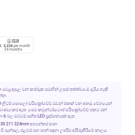
. 3,224
per month
24 months
නික වෙළඳසැල වන කප්රුක සමඟින් උසස් තත්ත්වයේ, දැරිය හැකි
්න.
-ලීටර් සොලෝ මයික්‍රෝවේව් ඔවන් එකක් වන අතර, වේගයෙන්
නිර්මාණය කර ඇත. මෙම කවුන්ටර්ටොප් මයික්‍රෝවේව් එකට රන්
 6 බල මට්ටම් සහිත LED ප්‍රදර්ශනයක් ඇත.
30 211 324mm අභ්‍යන්තර මාන
්, මී පැන්සල, එළවළු සහ පාන් සඳහා උපරිම අසීරුකිරීමේ කාලය