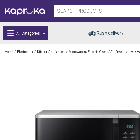
Rush delivery
All Categories
/
/
/
/
Home
Electronics
Kitchen Appliances
Microwaves/ Electric Ovens/ Air Fryers
Dealsma