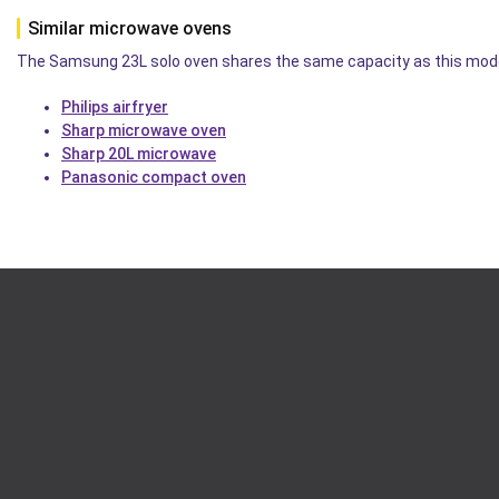
Similar microwave ovens
The Samsung 23L solo oven shares the same capacity as this model,
Philips airfryer
Sharp microwave oven
Sharp 20L microwave
Panasonic compact oven