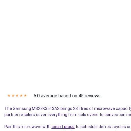
5.0 average based on 45 reviews.
✭
✭
✭
✭
✭
The Samsung MS23K3513AS brings 23 litres of microwave capacity 
partner retailers cover everything from solo ovens to convection m
Pair this microwave with
smart plugs
to schedule defrost cycles o