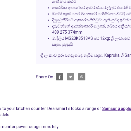
ගණනය කරයි
සෙරමික අභ්‍යන්තර ආවරණය රැල්ලට එරෙහි ව
ඔටෝ කුක් පෙර-මානකාරී රෙසිපි සහ බටර්, චොක
දියුණුකිරීමේ ආකාරය පිහිටුවා ඇති සුවඳ ඉව
දරුවන්ගේ ආරක්ෂාකාරී ලොක්, ශබ්දය අක්‍රිය/
489 275 374mm
මාදිලිය MS23K3513AS බර 12kg; ශ්‍රී ලංකාව
සඳහා සුදුසුයි
ශ්‍රී ලංකාව පුරා පහසු බෙදාහැරීම සඳහා Kapruka 
Share On :
to your kitchen counter. Dealsmart stocks a range of
Samsung appli
odels.
r monitor power usage remotely.