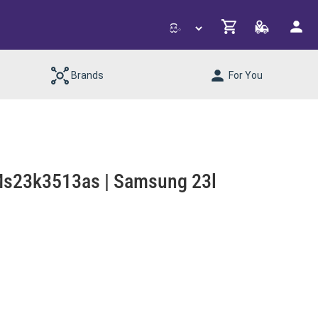
Brands
For You
Ms23k3513as | Samsung 23l