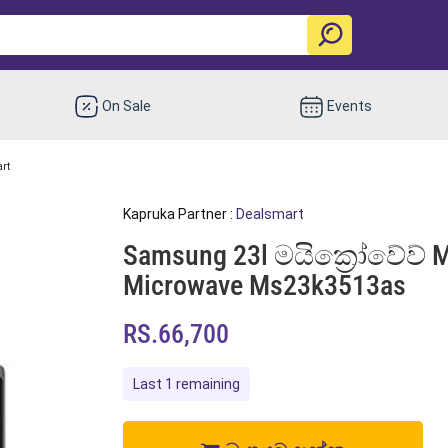
On Sale
Events
rt
Kapruka Partner :
Dealsmart
Samsung 23l මයික්‍රෝවේව් 
Microwave Ms23k3513as
RS.66,700
Last 1 remaining