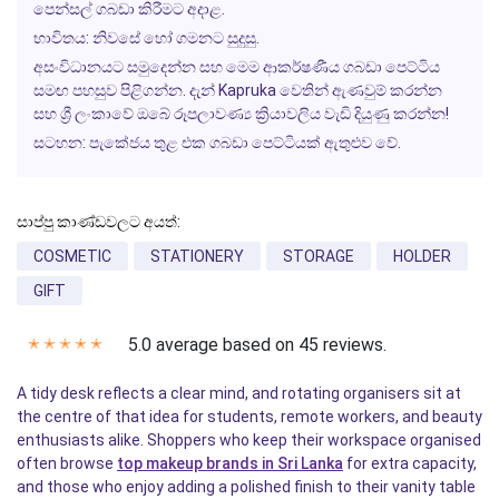
පෙන්සල් ගබඩා කිරීමට අදාළ.
භාවිතය:
නිවසේ හෝ ගමනට සුදුසු.
අසංවිධානයට සමුදෙන්න සහ මෙම ආකර්ෂණීය ගබඩා පෙට්ටිය
සමඟ පහසුව පිළිගන්න. දැන්
Kapruka
වෙතින් ඇණවුම් කරන්න
සහ ශ්‍රී ලංකාවේ ඔබේ රූපලාවණ්‍ය ක්‍රියාවලිය වැඩි දියුණු කරන්න!
සටහන:
පැකේජය තුළ එක ගබඩා පෙට්ටියක් ඇතුළුව වේ.
සාප්පු කාණ්ඩවලට අයත්:
COSMETIC
STATIONERY
STORAGE
HOLDER
GIFT
5.0 average based on 45 reviews.
✭
✭
✭
✭
✭
A tidy desk reflects a clear mind, and rotating organisers sit at
the centre of that idea for students, remote workers, and beauty
enthusiasts alike. Shoppers who keep their workspace organised
often browse
top makeup brands in Sri Lanka
for extra capacity,
and those who enjoy adding a polished finish to their vanity table