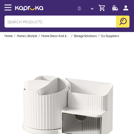
/
/
/
/
Home
Home Lifestyle
Home Decor And Accessories
Storage Solutions
Gs-Suppliers