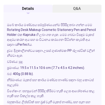
Details
Q&A
ඔබේ කාර්ය මණ්ඩපය සම්පුර්ණයෙන්ම පිරිසිදු තබා ගන්න මෙම
Rotating Desk Makeup Cosmetic Stationery Pen and Pencil
Holder
එක
Kapruka
හි ලබා ගත හැක. මෙම ගබඩා විසඳුම මැකප්
ආදරය කරන අය සහ සංවිධානය කරගෙන සිටින්න කැමති අය
සඳහා සPerfectය.
ද්‍රව්‍ය:
දිගුකාලීනත්වය සඳහා උසස් ගුණාත්මක PP ප්ලාස්ටික් වලින්
නිමවා ඇත.
වර්ණය:
සුදු.
ප්‍රමාණය:
19.5 x 11.5 x 10.6 cm (7.7 x 4.5 x 4.2 inches).
බර:
400g (0.88 lb).
නිර්මාණය:
මැකප් සහ කාර්ය මණ්ඩප භාණ්ඩ සඳහා බහු කොටස්
සැලැස්ම.
විශේෂාංග:
පහසුවෙන් පිරිසිදු කිරීමට හැකි ලෙස ආරෝපණය කළ
හැකි සහ විකල්ප කළ හැකි.
බහුකාර්ය:
ලිප්ස්ටික් සහ බ්‍රෂ් වැනි මැකප් භාණ්ඩ, සහ පෑන සහ