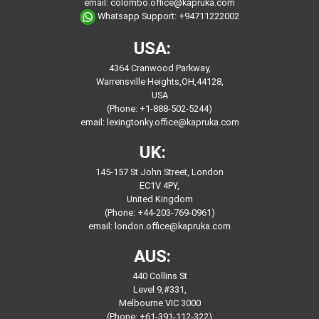
email:
colombo.office@kapruka.com
Whatsapp Support:
+94711222002
USA:
4364 Cranwood Parkway,
Warrensville Heights,OH,44128,
USA
(Phone: +1-888-502-5244)
email:
lexingtonky.office@kapruka.com
UK:
145-157 St John Street, London
EC1V 4PY,
United Kingdom
(Phone: +44-203-769-0961)
email:
london.office@kapruka.com
AUS:
440 Collins St
Level 9,#331,
Melbourne VIC 3000
(Phone: +61-391-112-322)