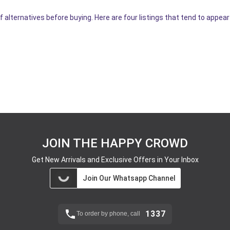
f alternatives before buying. Here are four listings that tend to appea
JOIN THE HAPPY CROWD
Get New Arrivals and Exclusive Offers in Your Inbox
Join Our Whatsapp Channel
1337
To order by phone, call