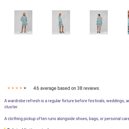
4.6 average based on 38 reviews.
✭
✭
✭
✭
✭
A wardrobe refresh is a regular fixture before festivals, weddings, an
cluster.
A clothing pickup often runs alongside shoes, bags, or personal ca