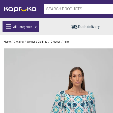
Rush delivery
All Categories
/
/
/
/
Home
Clothing
Womens Clothing
Dresses
Ekko