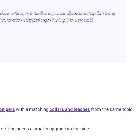
ක ගර්භය, ආකර්ෂණීය හැඩය සහ ක්‍රීඩාමය හේම්ලයින් එකතු
ු, නවීන, කාන්තා පෙනුමක් සඳහා ඔබේ ප්‍රධාන කොටසයි.
rompers
with a matching
collars and leashes
from the same topic
etting needs a smaller upgrade on the side.