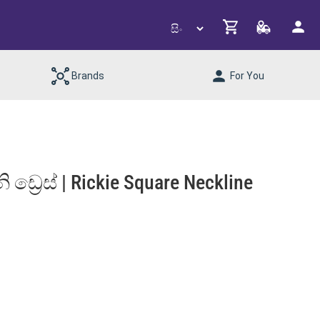
Brands
For You
්‍රෙස් | Rickie Square Neckline