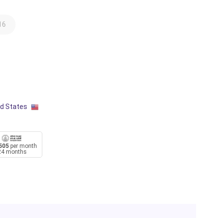
16
ed States
505
per month
24 months