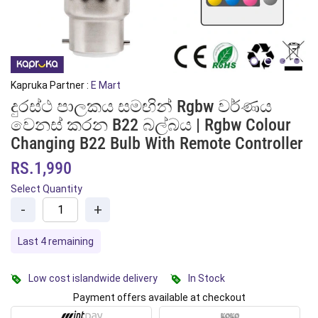
Kapruka Partner :
E Mart
දුරස්ථ පාලකය සමඟින් Rgbw වර්ණය
වෙනස් කරන B22 බල්බය | Rgbw Colour
Changing B22 Bulb With Remote Controller
RS.1,990
Select Quantity
-
+
Last 4 remaining
Low cost islandwide delivery
In Stock
Payment offers available at checkout