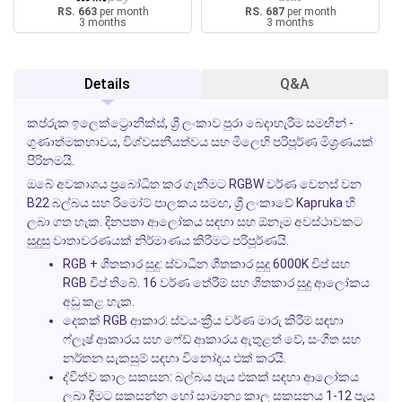
RS. 663
per month
RS. 687
per month
3 months
3 months
Details
Q&A
කප්රුක ඉලෙක්ට්‍රොනික්ස්, ශ්‍රී ලංකාව පුරා බෙදාහැරීම සමඟින් -
ගුණාත්මකභාවය, විශ්වසනීයත්වය සහ මිලෙහි පරිපූර්ණ මිශ්‍රණයක්
පිරිනමයි.
ඔබේ අවකාශය ප්‍රබෝධිත කර ගැනීමට RGBW වර්ණ වෙනස් වන
B22 බල්බය සහ රිමෝට් පාලකය සමඟ, ශ්‍රී ලංකාවේ Kapruka හි
ලබා ගත හැක. දිනපතා ආලෝකය සඳහා සහ ඕනෑම අවස්ථාවකට
සුදුසු වාතාවරණයක් නිර්මාණය කිරීමට පරිපූර්ණයි.
RGB + ශීතකාර සුදු:
ස්වාධීන ශීතකාර සුදු 6000K චිප් සහ
RGB චිප් තිබේ. 16 වර්ණ තේරීම් සහ ශීතකාර සුදු ආලෝකය
අඩු කළ හැක.
දෙකක් RGB ආකාර:
ස්වයංක්‍රීය වර්ණ මාරු කිරීම් සඳහා
ෆ්ලෑෂ් ආකාරය සහ ෆේඩ් ආකාරය ඇතුළත් වේ, සංගීත සහ
නර්තන සැකසුම් සඳහා විනෝදය එක් කරයි.
ද්විත්ව කාල සකසන:
බල්බය පැය එකක් සඳහා ආලෝකය
ලබා දීමට සකසන්න හෝ සාමාන්‍ය කාල සකසනය 1-12 පැය