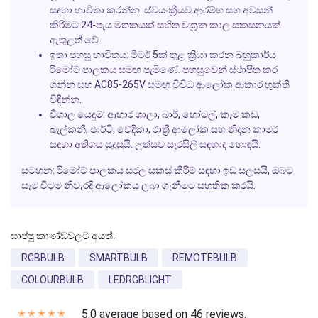
සඳහා භාවිතා කරන්න. ස්වයංක්‍රීයව ආරම්භ සහ අවසන්
කිරීමට 24-පැය මතකයක් සහිත චක්‍රක කාල සකසනයක්
ඇතුළත් වේ.
ඉතා පහසු භාවිතය:
මීටර් 5ක් තුළ ක්‍රියා කරන බහුකාර්ය
රිමෝට් පාලකය සමඟ පැමිණේ. පහසුවෙන් ස්ථාපිත කර
ගන්න සහ AC85-265V සමඟ විවිධ ආලෝක ආකාර භුක්ති
විඳින්න.
විශාල යෙදුම්:
ආහාර ශාලා, බාර්, හෝටල්, කෑම කඩ,
බැල්කනී, පාර්ටි, වේදිකා, රාත්‍රී ආලෝක සහ නිදන කාමර
සඳහා අතිශය සුදුසුයි. උත්සව සැරසිලි සඳහාද හොඳයි.
සටහන:
රිමෝට් පාලකය සරල සකස් කිරීම් සඳහා ඉඩ සලසයි, ඔබට
සෑම විටම නිවැරදි ආලෝකය ලබා ගැනීමට සහතික කරයි.
සාප්පු කාණ්ඩවලට අයත්:
RGBBULB
SMARTBULB
REMOTEBULB
COLOURBULB
LEDRGBLIGHT
5.0 average based on 46 reviews.
✭
✭
✭
✭
✭