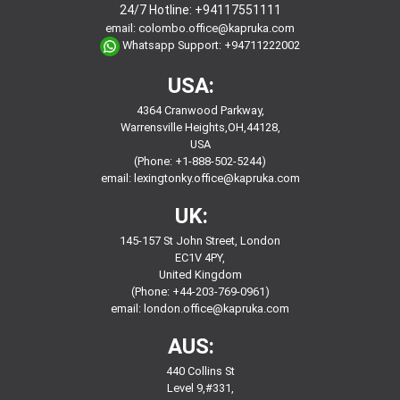
24/7 Hotline:
+94117551111
email:
colombo.office@kapruka.com
Whatsapp Support:
+94711222002
USA:
4364 Cranwood Parkway,
Warrensville Heights,OH,44128,
USA
(Phone: +1-888-502-5244)
email:
lexingtonky.office@kapruka.com
UK:
145-157 St John Street, London
EC1V 4PY,
United Kingdom
(Phone: +44-203-769-0961)
email:
london.office@kapruka.com
AUS:
440 Collins St
Level 9,#331,