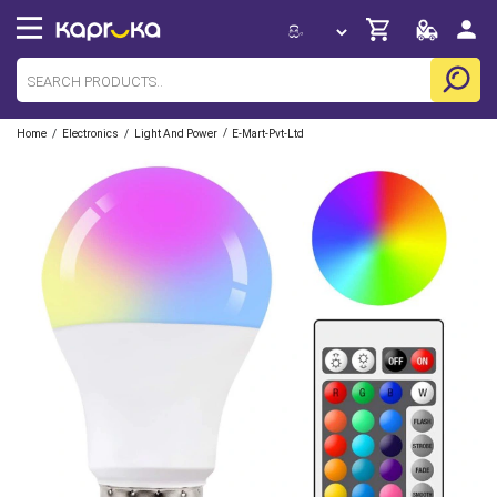
/
/
/
Home
Electronics
Light And Power
E-Mart-Pvt-Ltd