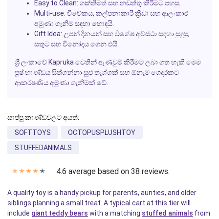
Easy to Clean:
ශක්තිමත් සහ නඩත්තු කිරීමට පහසු.
Multi-use:
විවේකය, කල්පනාකාරී ක්‍රීඩා සහ ආලංකාර
අමුණා ගැනීම සඳහා හොඳයි.
Gift Idea:
උපන් දිනයන් සහ විශේෂ අවස්ථා සඳහා සුදුසු,
සතුට සහ විනෝදය ගෙන එයි.
ශ්‍රී ලංකාවේ
Kapruka
වෙතින් ඇණවුම් කිරීමට ලබා ගත හැකි මෙම
පූෂ් භාණ්ඩය සිත්ගන්නා සුළු තෑග්ගක් සහ ඕනෑම ගෙදරකට
ආකර්ෂණීය අමුණා ගැනීමක් වේ.
සාප්පු කාණ්ඩවලට අයත්:
SOFTTOYS
OCTOPUSPLUSHTOY
STUFFEDANIMALS
4.6 average based on 38 reviews.
✭
✭
✭
✭
✭
A quality toy is a handy pickup for parents, aunties, and older
siblings planning a small treat. A typical cart at this tier will
include
giant teddy bears
with a matching
stuffed animals
from