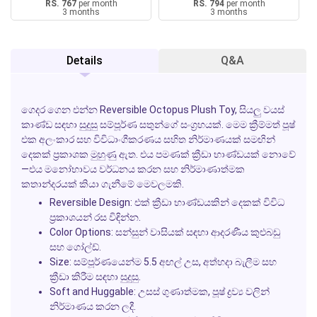
RS. 767
per month
RS. 794
per month
3 months
3 months
Details
Q&A
ගෙදර ගෙන එන්න
Reversible Octopus Plush Toy
, සියලු වයස්
කාණ්ඩ සඳහා සුදුසු සම්පූර්ණ සතුන්ගේ සංග්‍රහයක්. මෙම ක්‍රීම්මත් පූෂ්
එක අලංකාර සහ විවිධාංගීකරණය සහිත නිර්මාණයක් සමඟින්
දෙකක් ප්‍රකාශක මුහුණු ඇත. එය පමණක් ක්‍රීඩා භාණ්ඩයක් නොවේ
—එය මනෝභාවය වර්ධනය කරන සහ නිර්මාණාත්මක
කතාන්දරයක් කියා ගැනීමේ මෙවලමකි.
Reversible Design:
එක් ක්‍රීඩා භාණ්ඩයකින් දෙකක් විවිධ
ප්‍රකාශයන් රස විඳින්න.
Color Options:
සන්සුන් වාසියක් සඳහා ආදරණීය කුළුබඩු
සහ ගෝල්ඩ්.
Size:
සම්පූර්ණයෙන්ම 5.5 අඟල් උස, අත්හදා බැලීම සහ
ක්‍රීඩා කිරීම සඳහා සුදුසු.
Soft and Huggable:
උසස් ගුණාත්මක, පූෂ් ද්‍රව්‍ය වලින්
නිර්මාණය කරන ලදී.