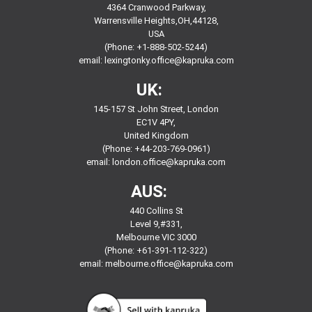
4364 Cranwood Parkway,
Warrensville Heights,OH,44128,
USA
(Phone: +1-888-502-5244)
email:
lexingtonky.office@kapruka.com
UK:
145-157 St John Street, London
EC1V 4PY,
United Kingdom
(Phone: +44-203-769-0961)
email:
london.office@kapruka.com
AUS:
440 Collins St
Level 9,#331,
Melbourne VIC 3000
(Phone: +61-391-112-322)
email:
melbourne.office@kapruka.com