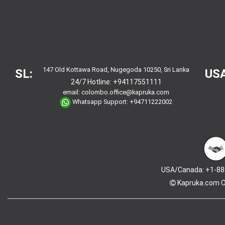
147 Old Kottawa Road, Nugegoda 10250, Sri Lanka
SL:
USA
24/7 Hotline:
+94117551111
email:
colombo.office@kapruka.com
Whatsapp Support:
+94711222002
USA/Canada: +1-88
Kapruka.com
O