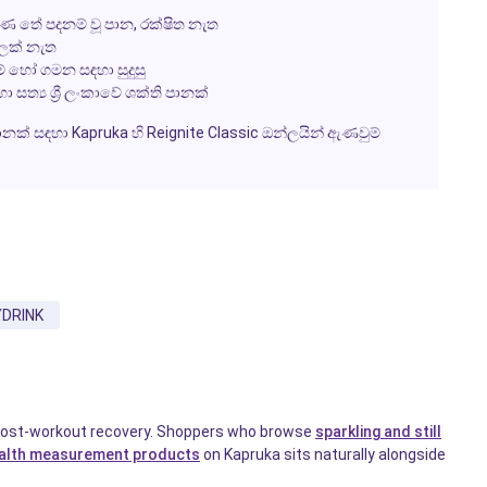
කරණ තේ පදනම් වූ පාන, රක්ෂිත නැත
ුලක් නැත
් හෝ ගමන සඳහා සුදුසු
ත්‍ය ශ්‍රී ලංකාවේ ශක්ති පානක්
 පානක් සඳහා
Kapruka
හි Reignite Classic ඔන්ලයින් ඇණවුම්
DRINK
o post-workout recovery. Shoppers who browse
sparkling and still
alth measurement products
on Kapruka sits naturally alongside