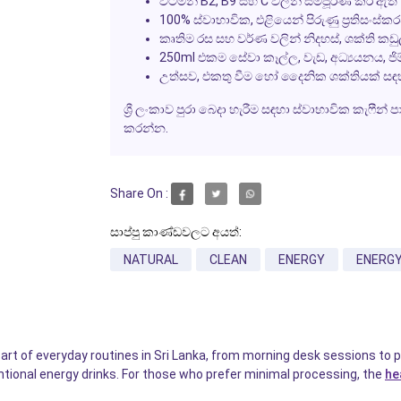
විටමින් B2, B9 සහ C වලින් සම්පූර්ණ කර ඇත
100% ස්වාභාවික, එළියෙන් පිරුණු ප්‍රතිසංස්
කෘතිම රස සහ වර්ණ වලින් නිදහස්, ශක්ති කඩ
250ml එකම සේවා කෑල්ල, වැඩ, අධ්‍යයනය, ජිම
උත්සව, එකතු වීම හෝ දෛනික ශක්තියක් සඳහා ස
ශ්‍රී ලංකාව පුරා බෙදා හැරීම සඳහා ස්වාභාවික කැෆීන්
කරන්න.
Share On :
සාප්පු කාණ්ඩවලට අයත්:
NATURAL
CLEAN
ENERGY
ENERGY
part of everyday routines in Sri Lanka, from morning desk sessions t
ntional energy drinks. For those who prefer minimal processing, the
he