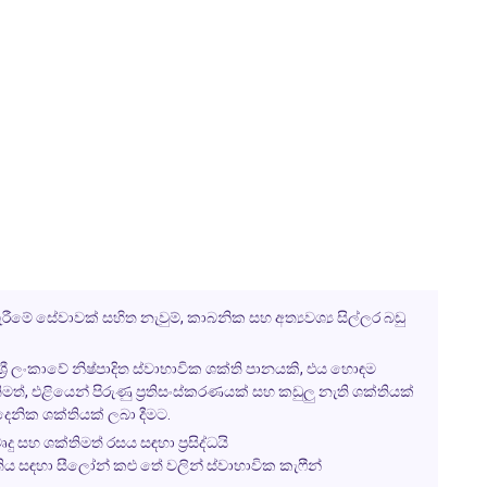
ැරීමේ සේවාවක් සහිත නැවුම්, කාබනික සහ අත්‍යවශ්‍ය සිල්ලර බඩු
ශ්‍රී ලංකාවේ නිෂ්පාදිත ස්වාභාවික ශක්ති පානයකි, එය හොඳම
මත්, එළියෙන් පිරුණු ප්‍රතිසංස්කරණයක් සහ කඩුලු නැති ශක්තියක්
ෛනික ශක්තියක් ලබා දීමට.
 සහ ශක්තිමත් රසය සඳහා ප්‍රසිද්ධයි
තිය සඳහා සීලෝන් කළු තේ වලින් ස්වාභාවික කැෆීන්