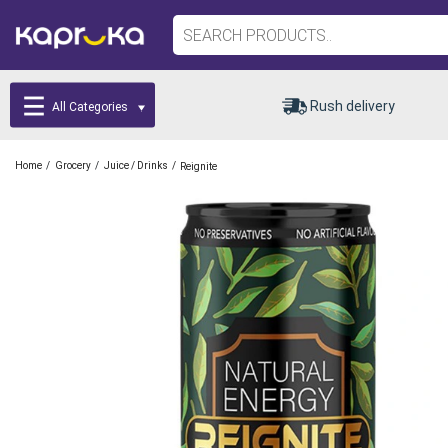
Rush delivery
All Categories
/
/
/
Home
Grocery
Juice / Drinks
Reignite