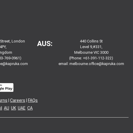
 Street, London
440 Collins St
AUS:
4PY,
Level 9,#331,
Kingdom
Melbourne VIC 3000
03-769-0961)
(Phone: +61-391-112-322)
ice@kapruka.com
email:
melbourne.office@kapruka.com
urns
|
Careers
|
FAQs
l
AU
UK
UAE
CA