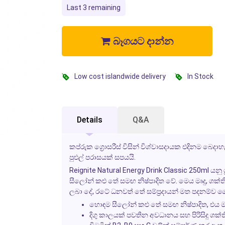
Last 3 remaining
බෑගයට දාන්න
Low cost islandwide delivery
In Stock
Details
Q&A
කප්රුක ග්‍රොසරීස් විසින් විශ්වාසදායක එදිනම බෙදාහ
පුළුල් පරාසයක් සපයයි.
Reignite Natural Energy Drink Classic 250ml
යනු 
සීලෝන් කළු තේ සමඟ නිෂ්පාදිත වේ. මෙය මෘදු, ශක්ති
ලබා දේ, රටේ ධනවත් තේ සම්ප්‍රදායන් මත පදනම්ව ද
හොඳම සීලෝන් කළු තේ සමඟ නිෂ්පාදිත, එය මෘදු
දිගු කාලයක් පවතින අවධානය සහ පිරිසිදු ශක්