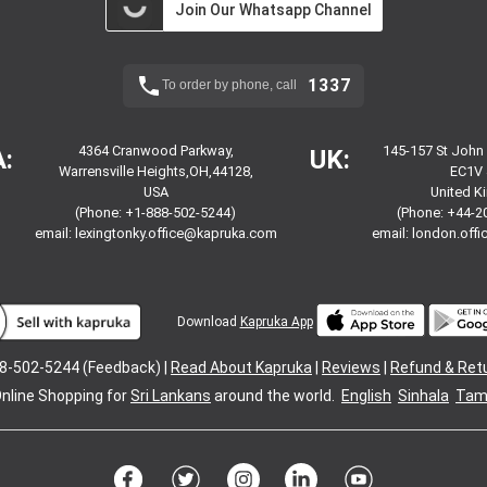
Join Our Whatsapp Channel
1337
To order by phone, call
4364 Cranwood Parkway,
145-157 St John
:
UK:
Warrensville Heights,OH,44128,
EC1V 
USA
United 
(Phone: +1-888-502-5244)
(Phone: +44-2
email:
lexingtonky.office@kapruka.com
email:
london.off
Download
Kapruka App
8-502-5244 (Feedback) |
Read About Kapruka
|
Reviews
|
Refund & Ret
nline Shopping for
Sri Lankans
around the world.
English
Sinhala
Tami