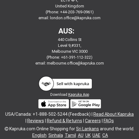
EC1V 4PY,
United Kingdom
(Phone: +44-203-769-0961)
email:
london.office@kapruka.com
AUS:
440 Collins St
Level 9,#331,
Melbourne VIC 3000
(Phone: +61-391-112-322)
email:
melbourne.office@kapruka.com
Download
Kapruka App
USA/Canada: +1-888-502-5244 (Feedback) |
Read About Kapruka
|
Reviews
|
Refund & Returns
|
Careers
|
FAQs
Kapruka.com
Online Shopping for
Sri Lankans
around the world.
English
Sinhala
Tamil
AU
UK
UAE
CA