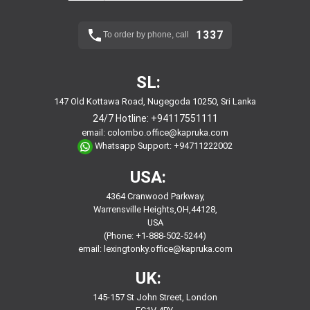
1337
To order by phone, call
SL:
147 Old Kottawa Road, Nugegoda 10250, Sri Lanka
24/7 Hotline:
+94117551111
email:
colombo.office@kapruka.com
Whatsapp Support:
+94711222002
USA:
4364 Cranwood Parkway,
Warrensville Heights,OH,44128,
USA
(Phone: +1-888-502-5244)
email:
lexingtonky.office@kapruka.com
UK:
145-157 St John Street, London