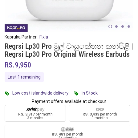
Kapruka Partner :
Fixla
Regrsi Lp30 Pro මුල් වායුකේතන කන්පිළි |
Regrsi Lp30 Pro Original Wireless Earbuds
RS.9,950
Last 1 remaining
Low cost islandwide delivery
In Stock
Payment offers available at checkout
RS. 3,317
per month
RS. 3,433
per month
3 months
3 months
RS. 481
per month
24 months