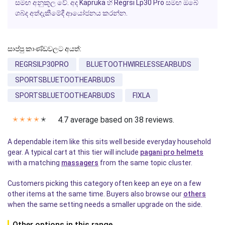
සමඟ අනුකූල වේ. අද Kapruka හි Regrsi Lp30 Pro සමඟ ඔබේ
ශබ්ද අත්දැකීමේදී ආයෝජනය කරන්න.
සාප්පු කාණ්ඩවලට අයත්:
REGRSILP30PRO
BLUETOOTHWIRELESSEARBUDS
SPORTSBLUETOOTHEARBUDS
SPORTSBLUETOOTHEARBUDS
FIXLA
4.7 average based on 38 reviews.
✭
✭
✭
✭
✭
A dependable item like this sits well beside everyday household
gear. A typical cart at this tier will include
pagani pro helmets
with a matching
massagers
from the same topic cluster.
Customers picking this category often keep an eye on a few
other items at the same time. Buyers also browse our
others
when the same setting needs a smaller upgrade on the side.
Other options in this range