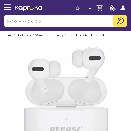
/
/
/
/
Home
Electronics
Wearable Technology
Headphones And Earbuds
Fixla