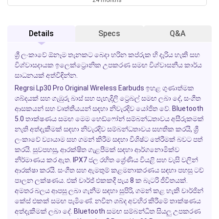
Details
Specs
Q&A
ශ්‍රී ලංකාවේ ඕනෑම තැනකට බෙදා හරින කප්රුක හි දැරිය හැකි සහ
විශ්වාසදායක ඉලෙක්ට්‍රොනික උපකරණ සමඟ විශ්වාසනීය කාර්ය
සාධනයක් අත්විඳින්න.
Regrsi Lp30 Pro Original Wireless Earbuds ඉහළ ගුණාත්මක
ශබ්දයක් සහ ගැඹුරු බාස් සහ පැහැදිලි ට්‍රෙබල් සමඟ ලබා දේ, සංගීත
ආසකයන් සහ වෘත්තීයයන් සඳහා නිවැරදිව යෝජිත වේ. Bluetooth
5.0 තාක්ෂණය සමඟ මෙම හෙඩ්ෆෝන් සම්බන්ධතාවය අසීරුකමක්
නැති අත්දැකීමක් සඳහා නිවැරදිව සම්බන්ධතාවය සහතික කරයි, ශ්‍රී
ලංකාවේ ව්‍යායාම සහ ගමන් කිරීම සඳහා විශිෂ්ට තේරීමක් බවට පත්
කරයි. සුවපහසු, ආරක්ෂිත ගැළපීමක් සඳහා ආර්ගනොමික්ව
නිර්මාණය කර ඇත. IPX7 ජල රහිත ශ්‍රේණිය වියළි සහ වැසි වලින්
ආරක්ෂා කරයි. සංගීත සහ ඇමතුම් කළමනාකරණය සඳහා පහසු ටච්
පාලන ලක්ෂණය. එක් චාර්ජ් එකකදී පැය 8 ක බැටරි ජීවිතයක්.
අමතර බලය ආපසු ලබා ගැනීම සඳහා සුපිරි, ගමන් කළ හැකි චාර්ජින්
කේස් එකක් සමඟ පැමිණේ. නවීන ශබ්ද අවහිර කිරීමේ තාක්ෂණය
අත්දැකීමක් ලබා දේ. Bluetooth සමඟ සම්බන්ධිත සියලු උපකරණ