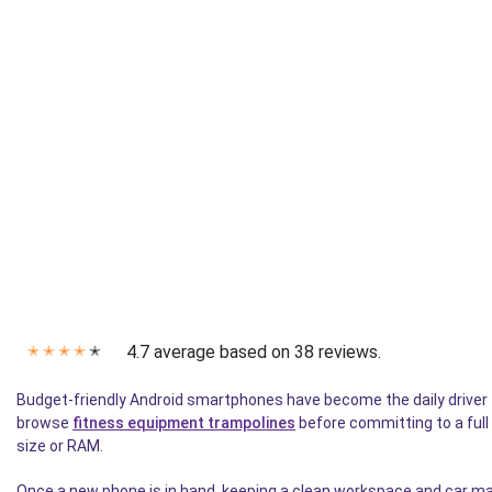
4.7 average based on 38 reviews.
✭
✭
✭
✭
✭
Budget-friendly Android smartphones have become the daily driver 
browse
fitness equipment trampolines
before committing to a full
size or RAM.
Once a new phone is in hand, keeping a clean workspace and car m