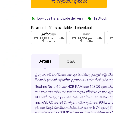
බෑගයට දාන්න
Low cost islandwide delivery
In Stock
Payment offers available at checkout
RS. 13,883
per month
RS. 14,369
per month
RS
3 months
3 months
Details
Q&A
ශ්‍රී ලංකාවේ විශ්වාසදායක අන්තර්ජාල ඉලෙක්ට්‍රො
මිලකට ඉලෙක්ට්‍රොනික උපකරණ ඉක්මනින් ලබා ගන
Realme Note 60 යනු 4GB RAM සහ 128GB අභ්‍යන
සාධනය සහ සම්බන්ධතාවය සඳහා නිර්මාණය කර ඇත. 
GPU මගින් බලය ලබා දෙන මෙම ද්වි-සම් කාන්තාර දු
microSDXC මඟින් විශාලිත ගබඩා ලබා දේ. 90Hz යාව
දුම් සහ වතුර විරෝධී ආරක්ෂාවක් සහිත 6.74-අඟල් 