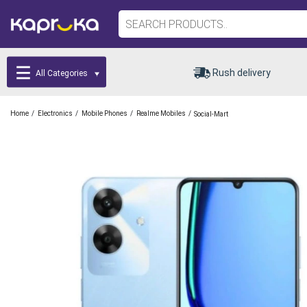
Rush delivery
All Categories
/
/
/
/
Home
Electronics
Mobile Phones
Realme Mobiles
Social-Mart