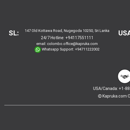
147 Old Kottawa Road, Nugegoda 10250, Sri Lanka
SL:
USA
24/7 Hotline:
+94117551111
email:
colombo.office@kapruka.com
Whatsapp Support:
+94711222002
USA/Canada: +1-88
Kapruka.com
O