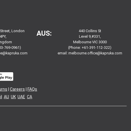
 Street, London
440 Collins St
AUS:
4PY,
Level 9,#331,
Kingdom
Melbourne VIC 3000
03-769-0961)
(Phone: +61-391-112-322)
ice@kapruka.com
email:
melbourne.office@kapruka.com
urns
|
Careers
|
FAQs
l
AU
UK
UAE
CA