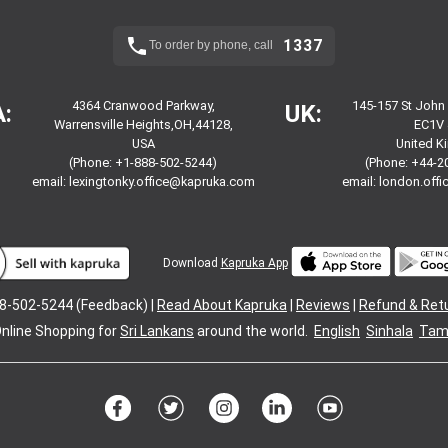
1337
To order by phone, call
4364 Cranwood Parkway,
145-157 St John
:
UK:
Warrensville Heights,OH,44128,
EC1V 
USA
United 
(Phone: +1-888-502-5244)
(Phone: +44-2
email:
lexingtonky.office@kapruka.com
email:
london.off
Download
Kapruka App
8-502-5244 (Feedback) |
Read About Kapruka
|
Reviews
|
Refund & Ret
nline Shopping for
Sri Lankans
around the world.
English
Sinhala
Tami