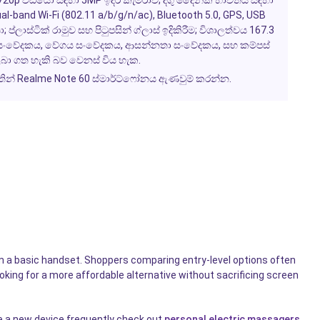
0p වීඩියෝ සඳහා 5MP ඉදිරි කැමරාව; දිගු දෛනික භාවිතය සඳහා
l-band Wi-Fi (802.11 a/b/g/n/ac), Bluetooth 5.0, GPS, USB
ලාස්ටික් රාමුව සහ පිටුපසින් ග්ලාස් ඉදිකිරීම; විශාලත්වය 167.3
්සන් සංවේදකය, වේගය සංවේදකය, ආසන්නතා සංවේදකය, සහ කම්පස්
ා ගත හැකි බව වෙනස් විය හැක.
වෙතින් Realme Note 60 ස්මාර්ට්ෆෝනය ඇණවුම් කරන්න.
m a basic handset. Shoppers comparing entry-level options often
oking for a more affordable alternative without sacrificing screen
e a new device frequently check out
personal electric massagers