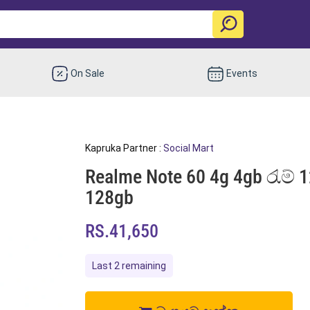
On Sale
Events
Kapruka Partner :
Social Mart
Realme Note 60 4g 4gb රැම් 
128gb
RS.41,650
Last 2 remaining