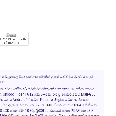
. 2,013
per month
24 months
නික වෙළඳසැල වන කප්රුක සමඟින් උසස් තත්ත්වයේ, දැරිය හැකි
්න.
්තර ගබඩා සහිත 4G ස්මාර්ට්ෆෝනයක් වන අතර, දෛනික කාර්ය
Unisoc Tiger T612 ඔක්ටා-කෝර් ප්‍රොසෙසරය සහ Mali-G57
රකථනය Android 14 සමඟ Realme UI ක්‍රියාත්මක කරයි සහ
ත්කාලීන අනුපාතයක්, 720 x 1600 විසර්ජන සහ IP64 ශ්‍රේණිගත
IPS LCD පෙන්වීම; 1080p@30fps වීඩියෝ සඳහා PDAF සහ LED