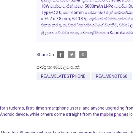
ආලෝකය සමඟ 32MP ප්‍රධාන කැමරාව; selfies සහ 72
10W වයර්ඩ් චාජින් සමඟ 5000mAh Li-Po බැටරිය; Dua
Type-C 2.0, සහ 3.5mm හෙඩ්ෆෝන් ජැක් සම්බන්ධතා; ප්
x 76.7 x 7.8 mm, බර 187g; පැත්තේ ස්ථාපිත අත
එකතු කර ඇත; වසර 1ක සමාගමගේ වගකීම; වර්ණ ලබ
ශ්‍රී ලංකාවේ වඩා පහසු බෙදාහැරීම සඳහා Kapruka 
Share On :
සාප්පු කාණ්ඩවලට අයත්:
REALMELATESTPHONE
REALMENOTE60
for students, first-time smartphone users, and anyone upgrading fro
 Android device, while others come straight from the
mobile phones
lo
atters too. Shoppers who set up home or commuter routines alongsid