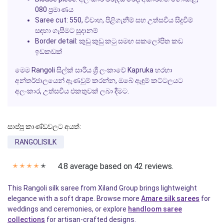
080 ප්‍රමාණය
Saree cut: 550, විවාහ, පිළිගැනීම් සහ උත්සවීය සිදුවීම්
සඳහා ගැසීමට සූදානම්
Border detail: කුඩු කුඩු කටු සමඟ සකලෝපිත කඩ
ඉඩකඩක්
මෙම Rangoli සිල්ක් සාරිය ශ්‍රී ලංකාවේ Kapruka හරහා
අන්තර්ජාලයෙන් ඇණවුම් කරන්න, ඔබේ ඇඳුම් කට්ටලයට
අලංකාර, උත්සවීය එකතුවක් ලබා දීමට.
සාප්පු කාණ්ඩවලට අයත්:
RANGOLISILK
4.8 average based on 42 reviews.
✭
✭
✭
✭
✭
This Rangoli silk saree from Xiland Group brings lightweight
elegance with a soft drape. Browse more
Amare silk sarees
for
weddings and ceremonies, or explore
handloom saree
collections
for artisan-crafted designs.