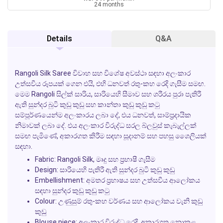
24 months
Details
Q&A
Rangoli Silk Saree විවාහ සහ විශේෂ අවස්ථා සඳහා අලංකාර
උත්සවීය රූපයක් ගෙන එයි, එහි ධනවත් රතු-කහ රෙදි ගැසීම සමඟ.
මෙම Rangoli සිල්ක් සාරිය, සාරියෙහි සීමාව සහ ශරීරය පුරා පැතිරී
ඇති සුන්දර බුටි කුඩු කුඩු සහ කාන්තා කුඩු කුඩු කටු
සම්පූර්ණයෙන්ම අලංකාරය ලබා දේ, එය ධනවත්, සාම්ප්‍රදායික
නිමාවක් ලබා දේ. එය අලංකාර විරුද්ධ සරල බ්ලවුස් කැබැල්ලක්
සමඟ පැමිණේ, අකාරගත කිරීම සඳහා සූදානම් සහ පහසු ශෛලියක්
සඳහා.
Fabric: Rangoli Silk, මෘදු සහ ප්‍රභාෂී ගැසීම
Design: සාරියෙහි පැතිරී ඇති සුන්දර බුටි කුඩු කුඩු
Embellishment: අමතර ප්‍රභාෂය සහ උත්සවීය ආලෝකය
සඳහා සුන්දර කුඩු කුඩු කටු
Colour: උණුසුම් රතු-කහ වර්ණය සහ ආලෝකය වැනි කුඩු
කුඩු
Blouse piece: අලංකාර විරුද්ධ රෙදි, අකාරගත නොකළ,