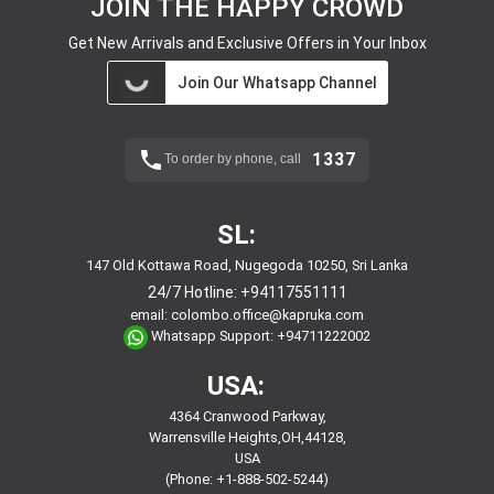
JOIN THE HAPPY CROWD
Get New Arrivals and Exclusive Offers in Your Inbox
Join Our Whatsapp Channel
1337
To order by phone, call
SL:
147 Old Kottawa Road, Nugegoda 10250, Sri Lanka
24/7 Hotline:
+94117551111
email:
colombo.office@kapruka.com
Whatsapp Support:
+94711222002
USA:
4364 Cranwood Parkway,
Warrensville Heights,OH,44128,
USA
(Phone: +1-888-502-5244)