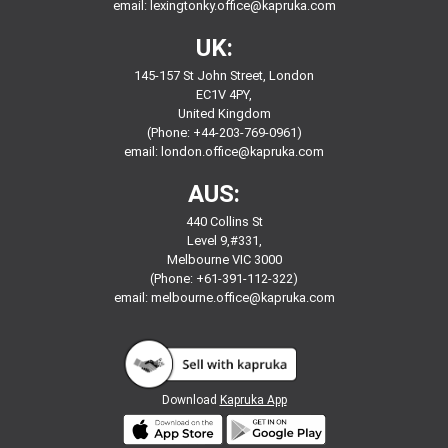
email:
lexingtonky.office@kapruka.com
UK:
145-157 St John Street, London
EC1V 4PY,
United Kingdom
(Phone: +44-203-769-0961)
email:
london.office@kapruka.com
AUS:
440 Collins St
Level 9,#331,
Melbourne VIC 3000
(Phone: +61-391-112-322)
email:
melbourne.office@kapruka.com
Download
Kapruka App