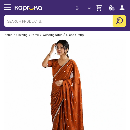
/
/
/
/
Home
Clothing
Saree
Wedding Saree
Xiland-Group