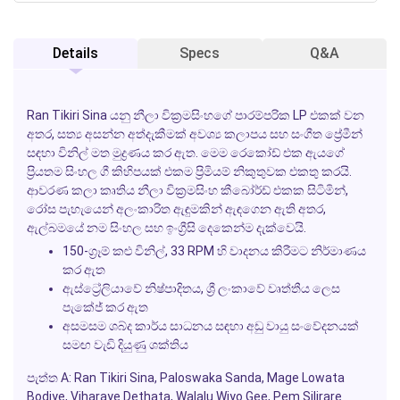
Details
Specs
Q&A
Ran Tikiri Sina
යනු නීලා වික්‍රමසිංහගේ පාරම්පරික LP එකක් වන
අතර, සත්‍ය අසන්න අත්දැකීමක් අවශ්‍ය කලාපය සහ සංගීත ප්‍රේමීන්
සඳහා විනිල් මත මුද්‍රණය කර ඇත. මෙම රෙකෝඩ් එක ඇයගේ
ප්‍රියතම සිංහල ගී කිහිපයක් එකම ප්‍රිමියම් නිකුතුවක එකතු කරයි.
ආවරණ කලා කෘතිය නීලා වික්‍රමසිංහ කීබෝර්ඩ් එකක සිටිමින්,
රෝස පැහැයෙන් අලංකාරිත ඇඳුමකින් ඇඳගෙන ඇති අතර,
ඇල්බමයේ නම සිංහල සහ ඉංග්‍රීසි දෙකෙන්ම දැක්වෙයි.
150-ග්‍රෑම් කළු විනිල්, 33 RPM හි වාදනය කිරීමට නිර්මාණය
කර ඇත
ඇස්ට්‍රේලියාවේ නිෂ්පාදිතය, ශ්‍රී ලංකාවේ වෘත්තීය ලෙස
පැකේජ් කර ඇත
අසමසම ශබ්ද කාර්ය සාධනය සඳහා අඩු වායු සංවේදනයක්
සමඟ වැඩි දියුණු ශක්තිය
පැත්ත A:
Ran Tikiri Sina, Paloswaka Sanda, Mage Lowata
Bodiye, Viharaye Dethata, Walalu Wiyo Gee, Pem Silirare