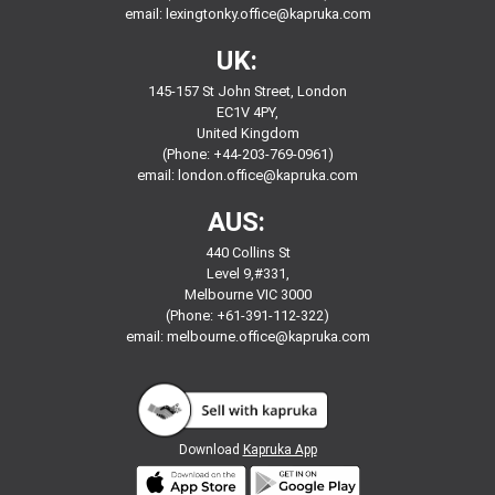
email:
lexingtonky.office@kapruka.com
UK:
145-157 St John Street, London
EC1V 4PY,
United Kingdom
(Phone: +44-203-769-0961)
email:
london.office@kapruka.com
AUS:
440 Collins St
Level 9,#331,
Melbourne VIC 3000
(Phone: +61-391-112-322)
email:
melbourne.office@kapruka.com
Download
Kapruka App