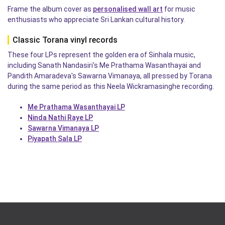
Frame the album cover as
personalised wall art
for music
enthusiasts who appreciate Sri Lankan cultural history.
Classic Torana vinyl records
These four LPs represent the golden era of Sinhala music,
including Sanath Nandasiri's Me Prathama Wasanthayai and
Pandith Amaradeva's Sawarna Vimanaya, all pressed by Torana
during the same period as this Neela Wickramasinghe recording.
Me Prathama Wasanthayai LP
Ninda Nathi Raye LP
Sawarna Vimanaya LP
Piyapath Sala LP