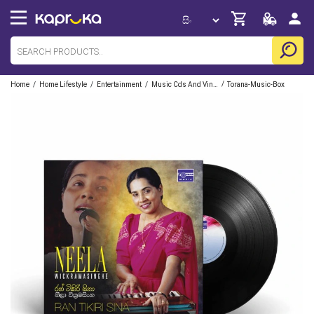
/
/
/
/
Home
Home Lifestyle
Entertainment
Music Cds And Vinyl
Torana-Music-Box