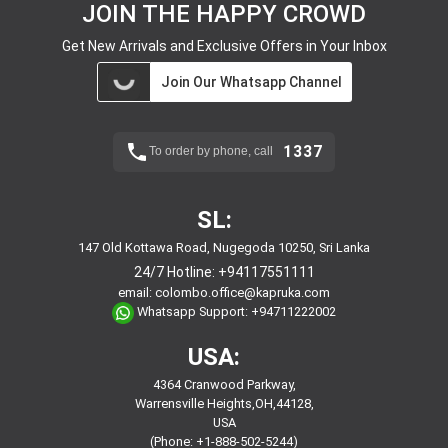
JOIN THE HAPPY CROWD
Get New Arrivals and Exclusive Offers in Your Inbox
Join Our Whatsapp Channel
1337
To order by phone, call
SL:
147 Old Kottawa Road, Nugegoda 10250, Sri Lanka
24/7 Hotline:
+94117551111
email:
colombo.office@kapruka.com
Whatsapp Support:
+94711222002
USA:
4364 Cranwood Parkway,
Warrensville Heights,OH,44128,
USA
(Phone: +1-888-502-5244)