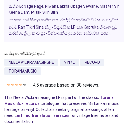
පැත්ත B:
Nage Nage, Niwan Dakina Obage Sewane, Master Sir,
Keena Dam, Mitak Silin Bilin
කෙසේ හෝ සිංහල සංගීත හෝ විනිල් එකතුවකට වටිනා එකතුවක්
මෙම
Ran Tikiri Sina
නීලා වික්‍රමසිංහ LP එක
Kapruka
හි ඇණවුම්
කරන්න, ශ්‍රී ලංකාව පුරා විශ්වාසනීය දූරකථන සේවාවක් සඳහා.
සාප්පු කාණ්ඩවලට අයත්:
NEELAWICKRAMASINGHE
VINYL
RECORD
TORANAMUSIC
4.5 average based on 38 reviews.
✭
✭
✭
✭
✭
This Neela Wickramasinghe LP is part of the classic
Torana
Music Box records
catalogue that preserved Sri Lankan music
heritage on vinyl. Collectors seeking original pressings often
need
certified translation services
for vintage liner notes and
documentation.