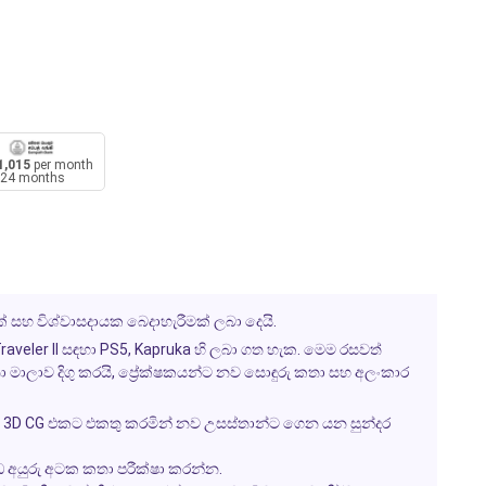
1,015
per month
24 months
් සහ විශ්වාසදායක බෙදාහැරීමක් ලබා දෙයි.
aveler II
සඳහා PS5, Kapruka හි ලබා ගත හැක. මෙම රසවත්
තා මාලාව දිගු කරයි, ප්‍රේක්ෂකයන්ට නව සොඳුරු කතා සහ අලංකාර
හ 3D CG එකට එකතු කරමින් නව උසස්තාන්ට ගෙන යන සුන්දර
ධ අයුරු අටක කතා පරීක්ෂා කරන්න.