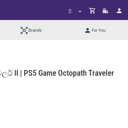
Brands
For You
වලර් II | PS5 Game Octopath Traveler