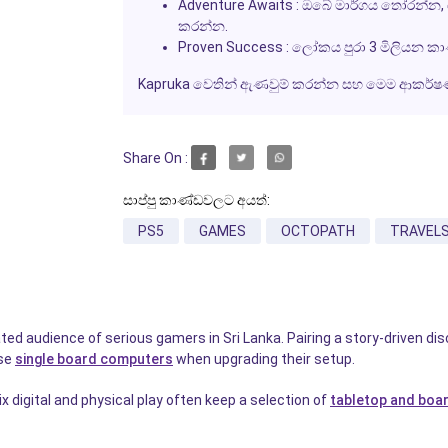
Adventure Awaits
: ඔබේ මාර්ගය තෝරන්න, 
කරන්න.
Proven Success
: ලෝකය පුරා 3 මිලියන කා
Kapruka වෙතින් ඇණවුම් කරන්න සහ මෙම ආකර්ෂණීය
Share On :
සාප්පු කාණ්ඩවලට අයත්:
PS5
GAMES
OCTOPATH
TRAVEL
ated audience of serious gamers in Sri Lanka. Pairing a story-driven dis
wse
single board computers
when upgrading their setup.
digital and physical play often keep a selection of
tabletop and boa