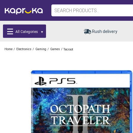
Rush delivery
All Categories
/
/
/
/
Home
Electronics
Gaming
Games
Tecroot