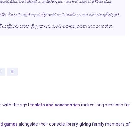
ඔබේ ක්‍රියාවන් තීරණය කරන්න, සහ ඔබේම කතාව නිර්මාණය
ණ්ඩ විකුණා ඇති පළමු ක්‍රීඩාවේ සාර්ථකත්වය මත ගොඩනැගිල්ලක්.
 ක්‍රීඩාව සමඟ ශ්‍රී ලංකාවේ ඔබේ සොඳුරු ගමන සොයා ගන්න.
S
II
c with the right
tablets and accessories
makes long sessions far
rd games
alongside their console library, giving family members of