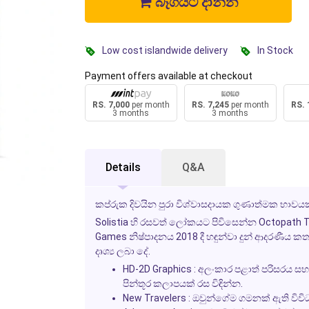
බෑගයට දාන්න
Low cost islandwide delivery
In Stock
Payment offers available at checkout
RS. 7,000
per month
RS. 7,245
per month
RS. 
3 months
3 months
Details
Q&A
කප්රුක දිවයින පුරා විශ්වාසදායක ගුණාත්මක භාවයක
Solistia හි රසවත් ලෝකයට පිවිසෙන්න
Octopath Tr
Games
නිෂ්පාදනය 2018 දී හඳුන්වා දුන් ආදරණීය ක
දෘශ්‍ය ලබා දේ.
HD-2D Graphics
: අලංකාර පළාත් පරිසරය ස
පින්තූර කලාපයක් රස විඳින්න.
New Travelers
: ඔවුන්ගේම ගමනක් ඇති විවි