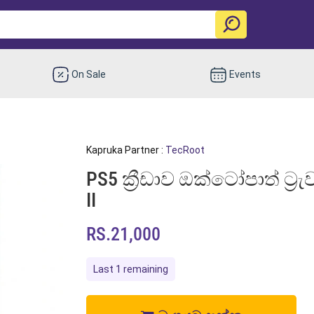
On Sale
Events
Kapruka Partner :
TecRoot
PS5 ක්‍රීඩාව ඔක්ටෝපාත් ට්‍රැ
II
RS.21,000
Last 1 remaining