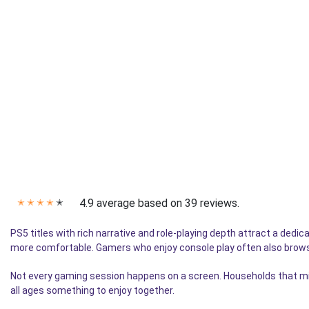
4.9 average based on 39 reviews.
✭
✭
✭
✭
✭
PS5 titles with rich narrative and role-playing depth attract a dedic
more comfortable. Gamers who enjoy console play often also bro
Not every gaming session happens on a screen. Households that mix 
all ages something to enjoy together.