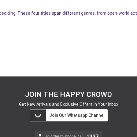
deciding. These four titles span different genres, from open-world act
JOIN THE HAPPY CROWD
Get New Arrivals and Exclusive Offers in Your Inbox
Join Our Whatsapp Channel
1337
To order by phone, call