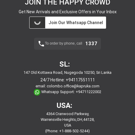
JOIN THE HAPPY CROWD
Get New Arrivals and Exclusive Offers in Your Inbox
Join Our Whatsapp Channel
1337
To order by phone, call
SL:
147 Old Kottawa Road, Nugegoda 10250, Sri Lanka
24/7 Hotline:
+94117551111
email:
colombo.office@kapruka.com
Whatsapp Support:
+94711222002
USA:
4364 Cranwood Parkway,
Warrensville Heights,OH,44128,
USA
(Phone: +1-888-502-5244)