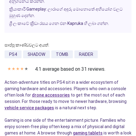
අනුගමනය කරන්න.
ක්‍රියාකාරී Gameplay:
ලාරාගේ අඳුරු මොහොතේ අභියෝග වලට
මුහුණ දෙන්න.
ශ්‍රී ලංකාවේ ක්‍රීඩා රසය ගෙන එන
Kapruka
හි ලබා ගන්න.
සාප්පු කාණ්ඩවලට අයත්:
PS4
SHADOW
TOMB
RAIDER
4.1 average based on 31 reviews.
✭
✭
✭
✭
✭
Action-adventure titles on PS4 sit in a wider ecosystem of
gaming hardware and accessories. Players who own a console
often look for
drone accessories
to get the most out of each
session. For those ready to move to newer hardware, browsing
vehicle service packages
is a natural next step.
Gaming is one side of the entertainment picture. Families who
enjoy screen-free play often keep a mix of physical and digital
games at home. A browse through
gaming tablets
is worth a look