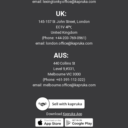
email:
lexingtonky.office@kapruka.com
UK:
145-157 St John Street, London
EC1V 4PY,
United Kingdom
(Phone: +44-203-769-0961)
email:
london.office@kapruka.com
AUS:
440 Collins St
Level 9,#331,
Melbourne VIC 3000
(Phone: +61-391-112-322)
email:
melbourne.office@kapruka.com
Download
Kapruka App