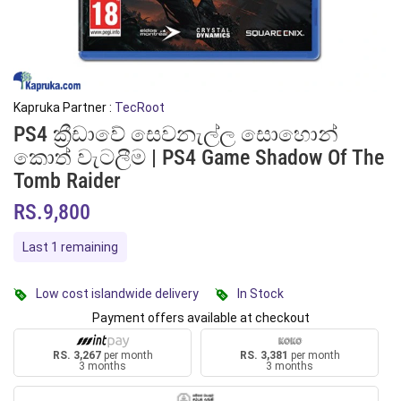
Kapruka Partner :
TecRoot
PS4 ක්‍රීඩාවේ සෙවනැල්ල සොහොන්
කොත් වැටලීම | PS4 Game Shadow Of The
Tomb Raider
RS.9,800
Last 1 remaining
Low cost islandwide delivery
In Stock
Payment offers available at checkout
RS. 3,267
per month
RS. 3,381
per month
3 months
3 months