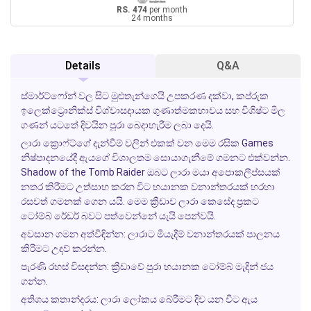
RS. 474
per month
24 months
Details
Q&A
ස්මාර්ට්ෆෝන් වල සිට මුළුතැන්ගෙයි උපකරණ දක්වා, කප්රුක
ඉලෙක්ට්‍රොනික්ස් විශ්වාසදායක ගුණාත්මකභාවය සහ විශිෂ්ට මිල
ගණන් යටතේ දිවයින පුරා බෙදාහැරීම ලබා දෙයි.
ලාරා ක්‍රොෆ්ට්ගේ දැන්වීම් වලින් එකක් වන මෙම රසික Games
නිෂ්පාදනයේදී ඇයගේ විශාලතම සොයාගැනීමේ ගමනට එක්වන්න.
Shadow of the Tomb Raider
ඔබට ලාරා මයා අපොකලීප්සයක්
නතර කිරීමට උත්සාහ කරන විට භයානක වනාන්තරයක් හරහා
රසවත් ගමනක් ගෙන යයි. මෙම ක්‍රීඩාව ලාරා කෙසේද ප්‍රකට
ටෝම්බ් රේඩර් බවට පත්වෙන්නේ යැයි පෙන්වයි.
අවසාන ගමන අත්විඳින්න:
ලාරාට මියැදීම් වනාන්තරයක් පාලනය
කිරීමට උදව් කරන්න.
පැරණි රහස් විසඳන්න:
ක්‍රීඩාවේ පුරා භයානක ටෝම්බ් මැදින් ජය
ගන්න.
අතිශය කතාන්දරය:
ලාරා ලෝකය බේරීමට දිව යන විට ඇය