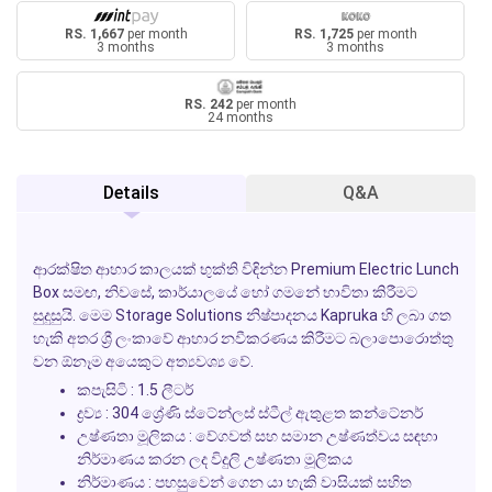
RS. 1,667
per month
RS. 1,725
per month
3 months
3 months
RS. 242
per month
24 months
Details
Q&A
ආරක්ෂිත ආහාර කාලයක් භුක්ති විඳින්න Premium Electric Lunch
Box සමඟ, නිවසේ, කාර්යාලයේ හෝ ගමනේ භාවිතා කිරීමට
සුදුසුයි. මෙම
Storage Solutions
නිෂ්පාදනය Kapruka හි ලබා ගත
හැකි අතර ශ්‍රී ලංකාවේ ආහාර නවීකරණය කිරීමට බලාපොරොත්තු
වන ඕනෑම අයෙකුට අත්‍යවශ්‍ය වේ.
කපැසිටි : 1.5 ලීටර්
ද්‍රව්‍ය : 304 ශ්‍රේණි ස්ටේන්ලස් ස්ටීල් ඇතුළත කන්ටේනර්
උෂ්ණතා මූලිකය : වේගවත් සහ සමාන උෂ්ණත්වය සඳහා
නිර්මාණය කරන ලද විදුලි උෂ්ණතා මූලිකය
නිර්මාණය : පහසුවෙන් ගෙන යා හැකි වාසියක් සහිත