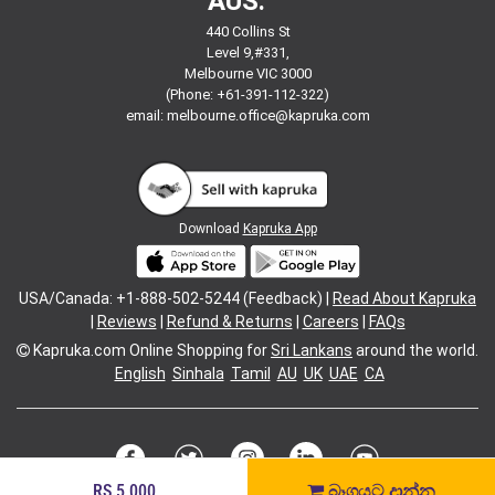
AUS:
440 Collins St
Level 9,#331,
Melbourne VIC 3000
(Phone: +61-391-112-322)
email:
melbourne.office@kapruka.com
Download
Kapruka App
USA/Canada: +1-888-502-5244 (Feedback) |
Read About Kapruka
|
Reviews
|
Refund & Returns
|
Careers
|
FAQs
Kapruka.com
Online Shopping for
Sri Lankans
around the world.
English
Sinhala
Tamil
AU
UK
UAE
CA
RS.5,000
බෑගයට දාන්න