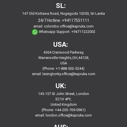
SL:
147 Old Kottawa Road, Nugegoda 10250, Sri Lanka
24/7 Hotline:
+94117551111
email:
colombo.office@kapruka.com
Whatsapp Support:
+94711222002
USA:
4364 Cranwood Parkway,
Warrensville Heights,OH,44128,
USA
(Phone: +1-888-502-5244)
email:
lexingtonky.office@kapruka.com
UK:
145-157 St John Street, London
EC1V 4PY,
United Kingdom
(Phone: +44-203-769-0961)
email:
london.office@kapruka.com