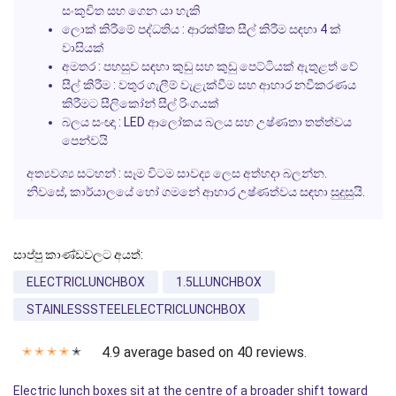
සංකුචිත සහ ගෙන යා හැකි
ලොක් කිරීමේ පද්ධතිය : ආරක්ෂිත සීල් කිරීම සඳහා 4 ක්
වාසියක්
අමතර : පහසුව සඳහා කුඩු සහ කුඩු පෙට්ටියක් ඇතුළත් වේ
සීල් කිරීම : වතුර ගැලීම් වැළැක්වීම සහ ආහාර නවීකරණය
කිරීමට සීලිකෝන් සීල් රිංගයක්
බලය සංඥා : LED ආලෝකය බලය සහ උෂ්ණතා තත්ත්වය
පෙන්වයි
අත්‍යවශ්‍ය සටහන් :
සෑම විටම සාවද්‍ය ලෙස අත්හදා බලන්න.
නිවසේ, කාර්යාලයේ හෝ ගමනේ ආහාර උෂ්ණත්වය සඳහා සුදුසුයි.
සාප්පු කාණ්ඩවලට අයත්:
ELECTRICLUNCHBOX
1.5LLUNCHBOX
STAINLESSSTEELELECTRICLUNCHBOX
4.9 average based on 40 reviews.
✭
✭
✭
✭
✭
Electric lunch boxes sit at the centre of a broader shift toward