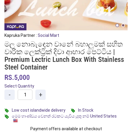
Kapruka Partner :
Social Mart
මල නොබැඳෙන වානේ බහාලුමක් සහිත
වාරික ලෙක්ට්‍රික් දිවා ආහාර පෙට්ටිය |
Premium Lectric Lunch Box With Stainless
Steel Container
RS.5,000
Select Quantity
-
+
Low cost islandwide delivery
In Stock
මෙම භාණ්ඩය වෙනත් රටකට යැවිය යුතු නම් United States
Payment offers available at checkout