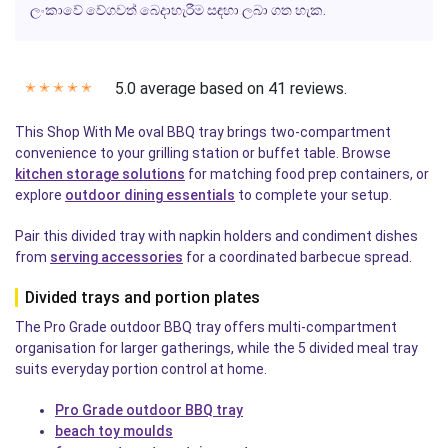
ලංකාවේ වේගවත් බෙදාහැරීම සඳහා ලබා ගත හැක.
5.0 average based on 41 reviews.
✭
✭
✭
✭
✭
This Shop With Me oval BBQ tray brings two-compartment
convenience to your grilling station or buffet table. Browse
kitchen storage solutions
for matching food prep containers, or
explore
outdoor dining essentials
to complete your setup.
Pair this divided tray with napkin holders and condiment dishes
from
serving accessories
for a coordinated barbecue spread.
Divided trays and portion plates
The Pro Grade outdoor BBQ tray offers multi-compartment
organisation for larger gatherings, while the 5 divided meal tray
suits everyday portion control at home.
Pro Grade outdoor BBQ tray
beach toy moulds