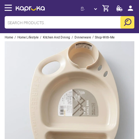
/
/
/
/
Home
Home Lifestyle
Kitchen And Dining
Dinnerware
Shop-With-Me