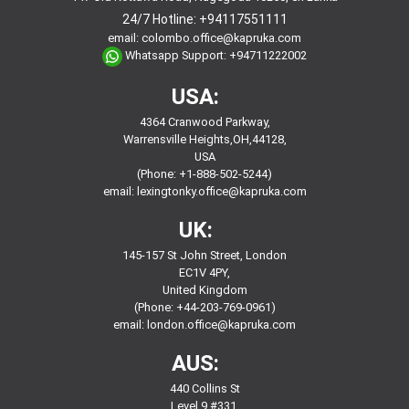
24/7 Hotline:
+94117551111
email:
colombo.office@kapruka.com
Whatsapp Support:
+94711222002
USA:
4364 Cranwood Parkway,
Warrensville Heights,OH,44128,
USA
(Phone: +1-888-502-5244)
email:
lexingtonky.office@kapruka.com
UK:
145-157 St John Street, London
EC1V 4PY,
United Kingdom
(Phone: +44-203-769-0961)
email:
london.office@kapruka.com
AUS:
440 Collins St
Level 9,#331,