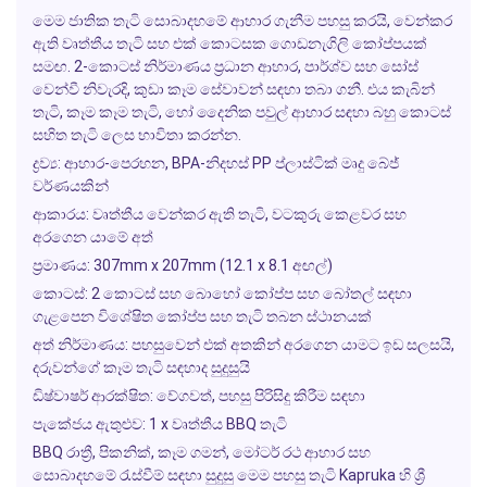
මෙම ජාතික තැටි සොබාදහමේ ආහාර ගැනීම පහසු කරයි, වෙන්කර
ඇති වෘත්තීය තැටි සහ එක් කොටසක ගොඩනැගිලි කෝප්පයක්
සමඟ. 2-කොටස් නිර්මාණය ප්‍රධාන ආහාර, පාර්ශ්ව සහ සෝස්
වෙන්වී නිවැරදි, කුඩා කෑම සේවාවන් සඳහා තබා ගනී. එය කැබින්
තැටි, කෑම කෑම තැටි, හෝ දෛනික පවුල් ආහාර සඳහා බහු කොටස්
සහිත තැටි ලෙස භාවිතා කරන්න.
ද්‍රව්‍ය:
ආහාර-පෙරහන, BPA-නිදහස් PP ප්ලාස්ටික් මෘදු බේජ්
වර්ණයකින්
ආකාරය:
වෘත්තීය වෙන්කර ඇති තැටි, වටකුරු කෙළවර සහ
අරගෙන යාමේ අත්
ප්‍රමාණය:
307mm x 207mm (12.1 x 8.1 අඟල්)
කොටස්:
2 කොටස් සහ බොහෝ කෝප්ප සහ බෝතල් සඳහා
ගැළපෙන විශේෂිත කෝප්ප සහ තැටි තබන ස්ථානයක්
අත් නිර්මාණය:
පහසුවෙන් එක් අතකින් අරගෙන යාමට ඉඩ සලසයි,
දරුවන්ගේ කෑම තැටි සඳහාද සුදුසුයි
ඩිෂ්වාෂර් ආරක්ෂිත:
වේගවත්, පහසු පිරිසිදු කිරීම සඳහා
පැකේජය ඇතුළුව:
1 x වෘත්තීය BBQ තැටි
BBQ රාත්‍රී, පිකනික්, කෑම ගමන්, මෝටර් රථ ආහාර සහ
සොබාදහමේ රැස්වීම් සඳහා සුදුසු මෙම පහසු තැටි Kapruka හි ශ්‍රී