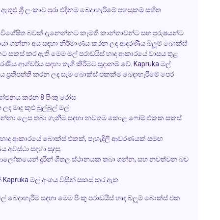
ුළු ශ්‍රී ලංකාව පුරා එදිනම බෙදාහැරීමේ පහසුකම් සහිත
 ලෙස විශේෂිත බවක් දැනෙන්නට කැමති කාන්තාවන්ට සහ පුරුෂයන්ට
යා ගන්නා අය සඳහා නිර්මාණය කරන ලද ආදරණීය බ්ලූම් බොක්ස්
 එකට සකස් කර ඇති මෙම මල් පරාඩයිස් හෘද ආකාරයේ වාසය තුළ
දරණීය ආශ්චර්ය සඳහා තෑගි කිරීමට සූදානම් වේ. Kapruka මල්
ය ප්‍රතිපත්ති කරන ලද සෑම බොක්ස් එකක්ම බෙදාහැරීමේ පෙර
ෝජනය කරන 8 පිංකු රෝස
දු කුළු බුල්බුල් මල්
 ගන්නා ලෙස තබා ගැනීම සඳහා නවතම කොළ ෆෝම් එකක සකස්
කු හෘද ආකාරයේ බොක්ස් එකක්, පැහැදිලි ආවරණයක් සමඟ
ය අවස්ථා සඳහා සුදුසු
හිරු ආලෝකයෙන් දුරින් ශීතල ස්ථානයක තබා ගන්න, සහ නවත්වන බව
 Kapruka මල් අංශය විසින් සකස් කර ඇත
ල් බෙදාහැරීම සඳහා මෙම පිංකු පරාඩයිස් හෘද බ්ලූම් බොක්ස් එක