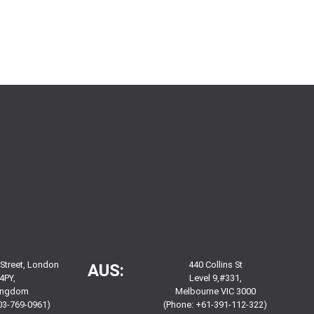
 Street, London
440 Collins St
AUS:
4PY,
Level 9,#331,
Kingdom
Melbourne VIC 3000
03-769-0961)
(Phone: +61-391-112-322)