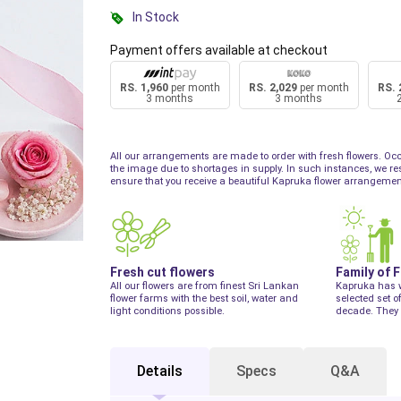
In Stock
Payment offers available at checkout
RS. 1,960
per month
RS. 2,029
per month
RS. 
3 months
3 months
All our arrangements are made to order with fresh flowers. Occ
the image due to shortages in supply. In such instances, we reser
ensure that you receive a beautiful Kapruka flower arrangemen
Fresh cut flowers
Family of 
All our flowers are from finest Sri Lankan
Kapruka has 
flower farms with the best soil, water and
selected set o
light conditions possible.
decade. They 
Details
Specs
Q&A