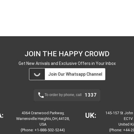
JOIN THE HAPPY CROWD
Get New Arrivals and Exclusive Offers in Your Inbox
Join Our Whatsapp Channel
1337
To order by phone, call
4364 Cranwood Parkway,
145-157 St John
:
UK:
Warrensville Heights,OH,44128,
EC1V 
USA
United 
(Phone: +1-888-502-5244)
(Phone: +44-2