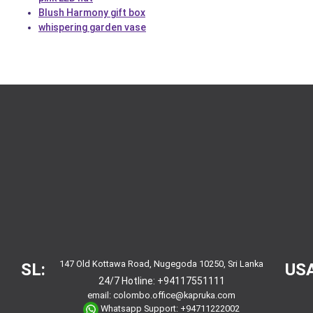
Blush Harmony gift box
whispering garden vase
147 Old Kottawa Road, Nugegoda 10250, Sri Lanka
SL:
USA
24/7 Hotline:
+94117551111
email:
colombo.office@kapruka.com
Whatsapp Support:
+94711222002