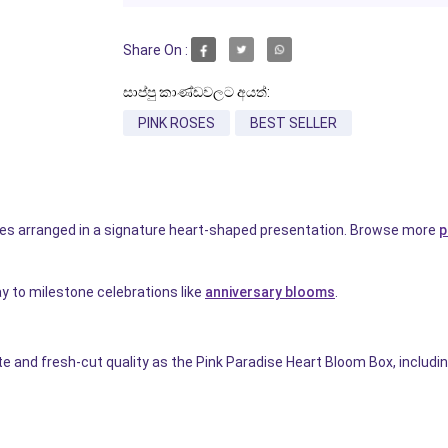
Share On :
සාප්පු කාණ්ඩවලට අයත්:
PINK ROSES
BEST SELLER
ses arranged in a signature heart-shaped presentation. Browse more
p
y to milestone celebrations like
anniversary blooms
.
e and fresh-cut quality as the Pink Paradise Heart Bloom Box, includ