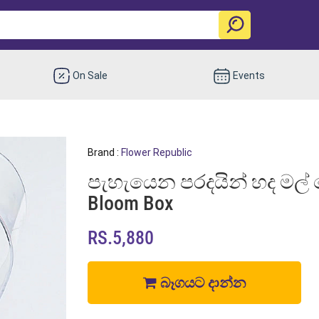
On Sale
Events
Brand :
Flower Republic
පැහැයෙන පරදයින් හද මල් පෙ
Bloom Box
RS.5,880
බෑගයට දාන්න