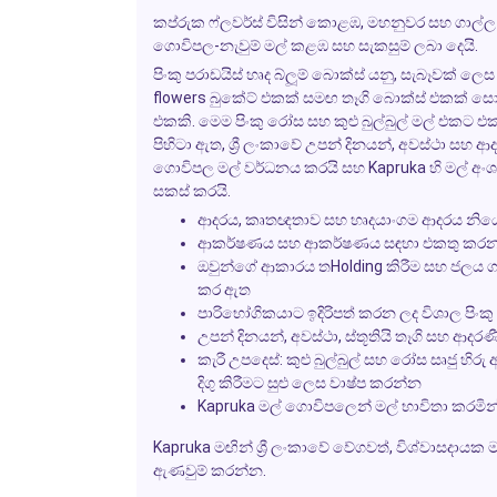
කප්රුක ෆ්ලවර්ස් විසින් කොළඹ, මහනුවර සහ ගාල්ල ඇත
ගොවිපල-නැවුම් මල් කළඹ සහ සැකසුම් ලබා දෙයි.
පිංකු පරාඩයිස් හෘද බ්ලූම් බොක්ස් යනු, සැබෑවක්
flowers බුකේට් එකක් සමඟ තෑගි බොක්ස් එකක් සො
එකකි. මෙම පිංකු රෝස සහ කුළු බුල්බුල් මල් එකට
පිහිටා ඇත, ශ්‍රී ලංකාවේ උපන් දිනයන්, අවස්ථා සහ ආ
ගොවිපල මල් වර්ධනය කරයි සහ Kapruka හි මල් අංශ
සකස් කරයි.
ආදරය, කෘතඥතාව සහ හෘදයාංගම ආදරය නිය
ආකර්ෂණය සහ ආකර්ෂණය සඳහා එකතු කරන ලද මෘ
ඔවුන්ගේ ආකාරය තHolding කිරීම සහ ජලය
කර ඇත
පාරිභෝගිකයාට ඉදිරිපත් කරන ලද විශාල පිං
උපන් දිනයන්, අවස්ථා, ස්තූතියි තෑගි සහ ආදරණී
කැරී උපදෙස්: කුළු බුල්බුල් සහ රෝස සෘජු 
දිගු කිරීමට සුළු ලෙස වාෂ්ප කරන්න
Kapruka මල් ගොවිපලෙන් මල් භාවිතා කරමින්
Kapruka මඟින් ශ්‍රී ලංකාවේ වේගවත්, විශ්වාසදායක ම
ඇණවුම් කරන්න.