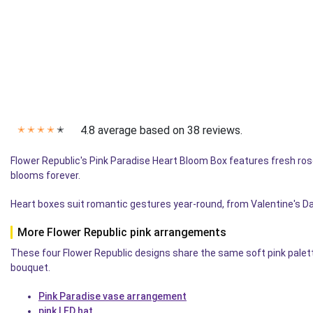
4.8 average based on 38 reviews.
✭
✭
✭
✭
✭
Flower Republic's Pink Paradise Heart Bloom Box features fresh ro
blooms forever.
Heart boxes suit romantic gestures year-round, from Valentine's Da
More Flower Republic pink arrangements
These four Flower Republic designs share the same soft pink palett
bouquet.
Pink Paradise vase arrangement
pink LED hat