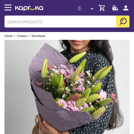
/
/
Home
Flowers
Shirohana