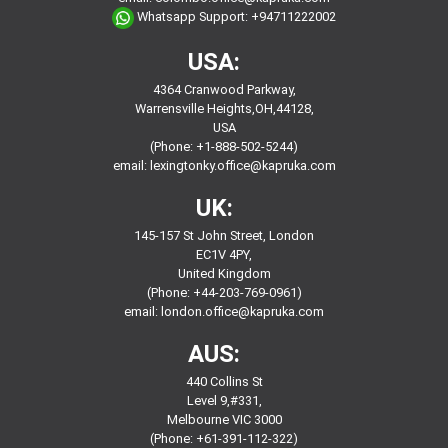
Whatsapp Support:
+94711222002
USA:
4364 Cranwood Parkway,
Warrensville Heights,OH,44128,
USA
(Phone: +1-888-502-5244)
email:
lexingtonky.office@kapruka.com
UK:
145-157 St John Street, London
EC1V 4PY,
United Kingdom
(Phone: +44-203-769-0961)
email:
london.office@kapruka.com
AUS:
440 Collins St
Level 9,#331,
Melbourne VIC 3000
(Phone: +61-391-112-322)