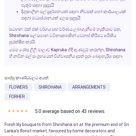
පැතුම් සඳහා සුදුසුයි
දිගුකාලීන මල් ප්‍රදර්ශනයක් සඳහා නිවසක් හෝ කාර්යාලයක්
සඳහා මධ්‍යස්ථානයක් ලෙස සුදුසුයි
සටහන: එක් එක් වර්ගය සහ වර්ණය ලබාගැනීමේ හැකියාව මත,
Shirohana මල් සමාන වටිනාකමකින් වෙනස් කිරීමට අයිතිය
සුරක්ෂිත කරයි.
මෙම රෝස ලිලි මාලාව Kapruka හිදී ඇණවුම් කරන්න, Shirohana
හි නවීන මල් සංග්‍රහයෙන් විශ්වාසනීය දූපත් පුරා බෙදාහැරීම සඳහා.
සාප්පු කාණ්ඩවලට අයත්:
FLOWERS
SHIROHANA
ARRANGEMENTS
FORHER
5.0 average based on 43 reviews.
✭
✭
✭
✭
✭
Fresh lily bouquets from Shirohana sit at the premium end of Sri
Lanka's florist market, favoured by home decorators and