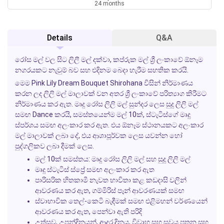
24 months
Details
Q&A
රෝස මල් වල සිට ලිලී මල් දක්වා, කප්රුක මල් ශ්‍රී ලංකාවේ ඕනෑම
නගරයකට නැවුම් බව සහ එදිනම බෙදා හැරීම සහතික කරයි.
මෙම
Pink Lily Dream Bouquet
Shirohana විසින් නිර්මාණය
කරන ලද ලිලි මල් මාලාවක් වන අතර ශ්‍රී ලංකාවේ පරිත්‍යාග කිරීමට
නිර්මාණය කර ඇත. මෘදු රෝස ලිලි මල් සුන්දර ලෙස සුදු ලිලි මල්
සමඟ Dance කරයි, සමස්තයෙන්ම මල් 10ක්, ස්ටැටිස්ගේ මෘදු
ස්පර්ශය සමඟ අලංකාර කර ඇත. එය ඕනෑම ස්ථානයකට අලංකාර
මල් මාලාවක් ලබා දේ, එය ආශාපූර්වක ලෙස යවන්න හෝ
පුද්ගලිකව ලබා දීමක් ලෙස.
මල් 10ක් සමස්තය: මෘදු රෝස ලිලි මල් සහ සුදු ලිලි මල්
මෘදු ස්ටැටිස් ස්ප්‍රේ සමඟ අලංකාර කර ඇත
පාරිසරික හිතකාමී නැවත භාවිතා කළ කඩදාසි වලින්
ආවරණය කර ඇත, ගම්මිරිස් පෑන් ආවරණයක් සමඟ
ස්වාභාවික තෙල්-කෙටි බැඳීමක් සමඟ එළිමහන් වර්ණයෙන්
ආවරණය කර ඇත, පෙන්වා ඇති පරිදි
උත්සව, උපන්දිනයන්, ආදර දිනය, විවාහ සහ සුවය පතන සුභ