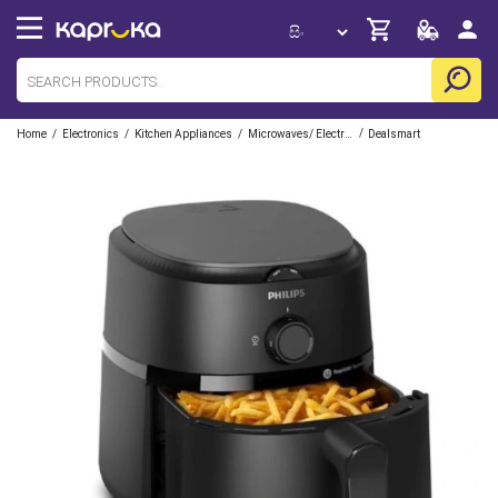
/
/
/
/
Home
Electronics
Kitchen Appliances
Microwaves/ Electric Ovens/ Air Fryers
Dealsmart