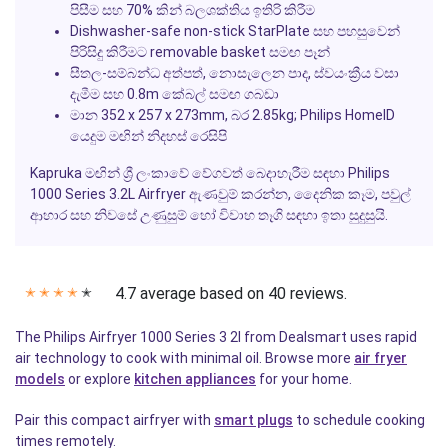
පිසීම සහ 70% කින් බලශක්තිය ඉතිරි කිරීම
Dishwasher-safe non-stick StarPlate සහ පහසුවෙන්
පිරිසිදු කිරීමට removable basket සමඟ පෑන්
සීතල-සම්බන්ධ අත්පත්, නොසැලෙන පාද, ස්වයංක්‍රීය වසා
දැමීම සහ 0.8m කේබල් සමඟ ගබඩා
මාන 352 x 257 x 273mm, බර 2.85kg; Philips HomeID
යෙදුම මඟින් නිදහස් රෙසිපි
Kapruka මඟින් ශ්‍රී ලංකාවේ වේගවත් බෙදාහැරීම සඳහා Philips
1000 Series 3.2L Airfryer ඇණවුම් කරන්න, දෛනික කෑම, පවුල්
ආහාර සහ නිවසේ උණුසුම් හෝ විවාහ තෑගි සඳහා ඉතා සුදුසුයි.
4.7 average based on 40 reviews.
✭
✭
✭
✭
✭
The Philips Airfryer 1000 Series 3 2l from Dealsmart uses rapid
air technology to cook with minimal oil. Browse more
air fryer
models
or explore
kitchen appliances
for your home.
Pair this compact airfryer with
smart plugs
to schedule cooking
times remotely.