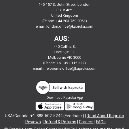
145-157 St John Street, London
EC1V 4PY,
United Kingdom
(Phone: +44-203-769-0961)
email:
london.office@kapruka.com
AUS:
440 Collins St
Level 9,#331,
Melbourne VIC 3000
(Phone: +61-391-112-322)
email:
melbourne.office@kapruka.com
Download
Kapruka App
USA/Canada: +1-888-502-5244 (Feedback) |
Read About Kapruka
|
Reviews
|
Refund & Returns
|
Careers
|
FAQs