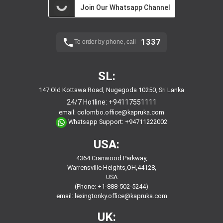
Join Our Whatsapp Channel
1337
To order by phone, call
SL:
147 Old Kottawa Road, Nugegoda 10250, Sri Lanka
24/7 Hotline:
+94117551111
email:
colombo.office@kapruka.com
Whatsapp Support:
+94711222002
USA:
4364 Cranwood Parkway,
Warrensville Heights,OH,44128,
USA
(Phone: +1-888-502-5244)
email:
lexingtonky.office@kapruka.com
UK: