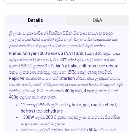
Details
Q&A
ශ්‍රී ලංකාව පුරා පාරිභෝගිකයින් විසින් විශ්වාස කරන කප්රුක
ඉලෙක්ට්‍රොනික්ස් සමඟින් දැරිය හැකි මිලකට විශ්වාසදායක සහ
උසස් තත්ත්වයේ ඉලෙක්ට්‍රොනික උපකරණ මිලදී ගන්න.
Philips Airfryer 1000 Series 3 (NA110/00) යනු 3.2L කුඩා වායු
කුඩුකාරකයක් වන අතර, එය 90% කින් අඩු තෙල් සමඟ කටුක
ආහාර පිසීමට උපකාරී වේ.
Air fry
,
bake
,
grill
,
roast
සහ
reheat
එකම උපකරණයක් තුළ, අඩු හෝ කිසිදු තෙල් එකතු කරමින්.
RapidAir තාක්ෂණය සහ එහි Starfish නිර්මාණය උණුසුම් වාතය
ව්‍යාප්ත කරයි, එමඟින් පිටුපස කටුක සහ අභ්‍යන්තරයේ මෘදුවක් ඇති
ප්‍රතිඵල ලබා දේ. 3.2L පෑන් එකට 400g කටු, 4 කුකුල් කකුල් හෝ
400g එළවළු තබා ගත හැක.
12 කුකුල් පිසීමේ ක්‍රම: air fry, bake, grill, roast, reheat,
defrost සහ dehydrate
1300W බලය, 200 C දක්වා අනුකූල තාප මට්ටම, විශේෂිත
කාලය සහ ඩයල් පාලනය
සාමාන්‍ය උණුසුම් කුඩුකාරකයකට වඩා 50% වේගයෙන්