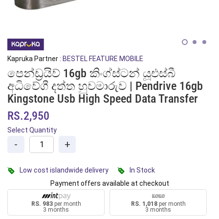
Kapruka Partner :
BESTEL FEATURE MOBILE
පෙන්ඩ්‍රයිව් 16gb කිංග්ස්ටන් යූඑස්බී
අධිවේගී දත්ත හුවමාරුව | Pendrive 16gb
Kingstone Usb High Speed Data Transfer
RS.2,950
Select Quantity
-
+
Low cost islandwide delivery
In Stock
Payment offers available at checkout
RS. 983
per month
RS. 1,018
per month
3 months
3 months