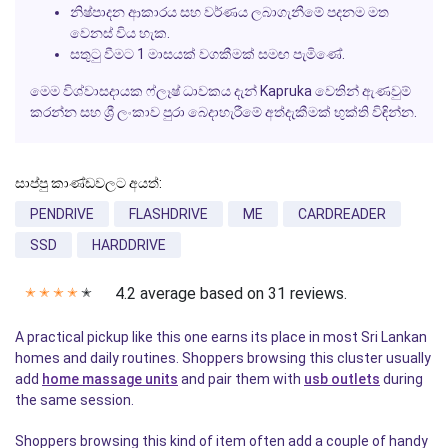
නිෂ්පාදන ආකාරය සහ වර්ණය ලබාගැනීමේ පදනම මත
වෙනස් විය හැක.
සතුටු වීමට 1 මාසයක් වගකීමක් සමඟ පැමිණේ.
මෙම විශ්වාසදායක ෆ්ලෑෂ් ධාවකය දැන් Kapruka වෙතින් ඇණවුම්
කරන්න සහ ශ්‍රී ලංකාව පුරා බෙදාහැරීමේ අත්දැකීමක් භුක්ති විඳින්න.
සාප්පු කාණ්ඩවලට අයත්:
PENDRIVE
FLASHDRIVE
ME
CARDREADER
SSD
HARDDRIVE
4.2 average based on 31 reviews.
✭
✭
✭
✭
✭
A practical pickup like this one earns its place in most Sri Lankan
homes and daily routines. Shoppers browsing this cluster usually
add
home massage units
and pair them with
usb outlets
during
the same session.
Shoppers browsing this kind of item often add a couple of handy