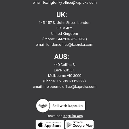
email:
lexingtonky.office@kapruka.com
UK:
145-157 St John Street, London
EC1V 4PY,
United Kingdom
(Phone: +44-203-769-0961)
email:
london.office@kapruka.com
AUS:
440 Collins St
Level 9,#331,
Melbourne VIC 3000
(Phone: +61-391-112-322)
email:
melbourne.office@kapruka.com
Download
Kapruka App