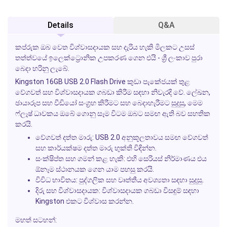
Details
Q&A
කප්රුක ඔබ වෙත විශ්වාසදායක සහ දැරිය හැකි මිලකට උසස්
තත්ත්වයේ ඉලෙක්ට්‍රොනික උපකරණ ගෙන එයි - ශ්‍රී ලංකාව පුරා
බෙදා හරිනු ලැබේ.
Kingston 16GB USB 2.0 Flash Drive කුඩා පැකේජයක් තුළ
වේගවත් සහ විශ්වාසදායක ගබඩා කිරීම සඳහා නිවැරදි වේ. ලේඛන,
ඡායාරූප සහ වීඩියෝ සංග්‍රහ කිරීමට සහ බෙදාහැරීමට සුදුසු, මෙම
ෆ්ලෑෂ් ධාවකය ඔබේ ගොනු සෑම විටම ඔබට සමඟ ඇති බව සහතික
කරයි.
වේගවත් දත්ත මාරු:
USB 2.0 අනුකූලතාවය සමඟ වේගවත්
සහ කාර්යක්ෂම දත්ත මාරු භුක්ති විඳින්න.
සංක්ෂිප්ත සහ ගමන් කළ හැකි:
එහි සෙරියස් නිර්මාණය එය
ඕනෑම ස්ථානයක ගෙන යාම පහසු කරයි.
විවිධ භාවිතය:
පුද්ගලික සහ වෘත්තීය අවශ්‍යතා සඳහා සුදුසු.
දිරු සහ විශ්වාසදායක:
විශ්වාසදායක ගබඩා විසඳුම් සඳහා
Kingston එකට විශ්වාස කරන්න.
මහත් සටහන්: