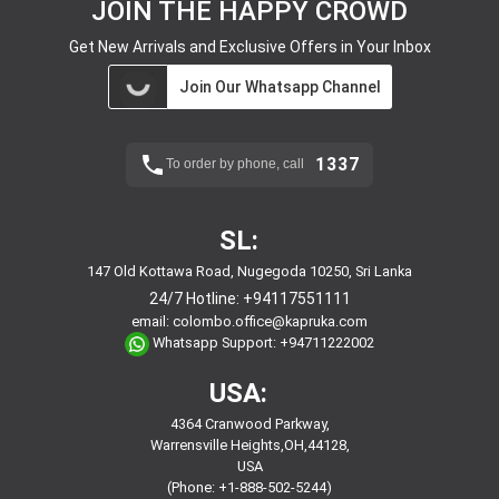
JOIN THE HAPPY CROWD
Get New Arrivals and Exclusive Offers in Your Inbox
Join Our Whatsapp Channel
1337
To order by phone, call
SL:
147 Old Kottawa Road, Nugegoda 10250, Sri Lanka
24/7 Hotline:
+94117551111
email:
colombo.office@kapruka.com
Whatsapp Support:
+94711222002
USA:
4364 Cranwood Parkway,
Warrensville Heights,OH,44128,
USA
(Phone: +1-888-502-5244)