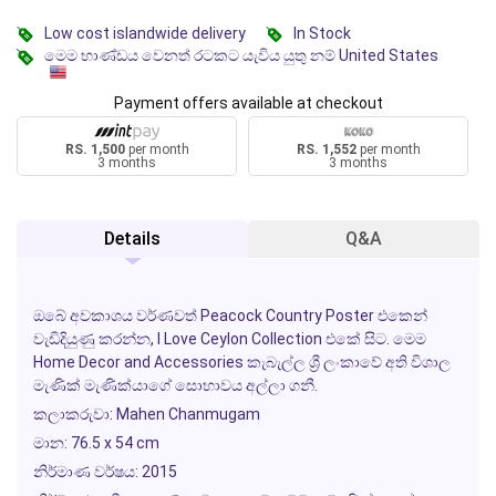
Low cost islandwide delivery
In Stock
මෙම භාණ්ඩය වෙනත් රටකට යැවිය යුතු නම් United States
Payment offers available at checkout
RS. 1,500
per month
RS. 1,552
per month
3 months
3 months
Details
Q&A
ඔබේ අවකාශය වර්ණවත්
Peacock Country Poster
එකෙන්
වැඩිදියුණු කරන්න,
I Love Ceylon Collection
එකේ සිට. මෙම
Home Decor and Accessories
කැබැල්ල ශ්‍රී ලංකාවේ අති විශාල
මැණික් මැණික්යාගේ සොභාවය අල්ලා ගනී.
කලාකරුවා:
Mahen Chanmugam
මාන:
76.5 x 54 cm
නිර්මාණ වර්ෂය:
2015