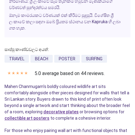
නිර්මාණය:
ශ්‍රී ලංකාවේ සෑම තැනකම හමුවන මැණික්යාගේ
වර්ණවත් සුන්දරත්වය සමරයි.
ඕනෑම කාමරයකට වර්ණයක් එක් කිරීමට සුදුසුයි. විශේෂිත ශ්‍රී
ලංකාවේ කලා සඳහා ඔබේ ප්‍රියතම ස්ථානය වන
Kapruka
හි ලබා
ගත හැක.
සාප්පු කාණ්ඩවලට අයත්:
TRAVEL
BEACH
POSTER
SURFING
5.0 average based on 44 reviews.
✭
✭
✭
✭
✭
Mahen Chanmugam's boldly coloured wildlife art sits
comfortably alongside other pieces designed for walls that tell a
Sri Lankan story. Buyers drawn to this kind of print often look
beyond a single artwork and start thinking about the broader feel
of a room, exploring
decorative plates
or browsing options for
collectible art posters
to complete a cohesive interior.
For those who enjoy pairing wall art with functional objects that