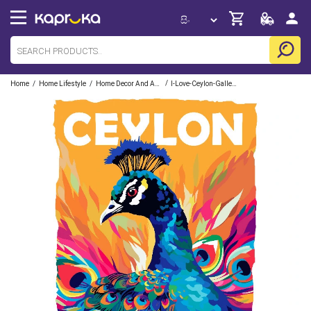
/
/
/
Home
Home Lifestyle
Home Decor And Accessories
I-Love-Ceylon-Gallery