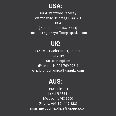
USA:
4364 Cranwood Parkway,
Warrensville Heights,OH,44128,
USA
(Phone: +1-888-502-5244)
email:
lexingtonky.office@kapruka.com
UK:
145-157 St John Street, London
EC1V 4PY,
United Kingdom
(Phone: +44-203-769-0961)
email:
london.office@kapruka.com
AUS:
440 Collins St
Level 9,#331,
Melbourne VIC 3000
(Phone: +61-391-112-322)
email:
melbourne.office@kapruka.com