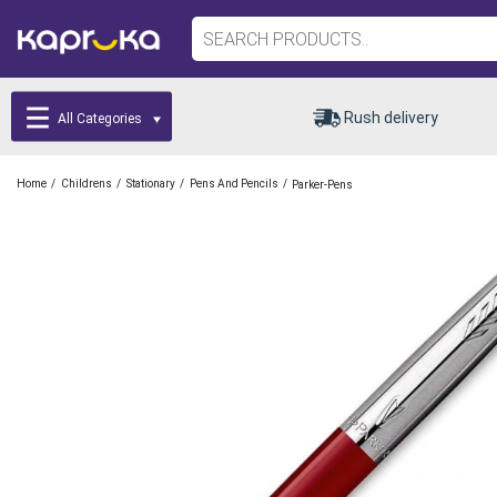
Rush delivery
All Categories
/
/
/
/
Home
Childrens
Stationary
Pens And Pencils
Parker-Pens