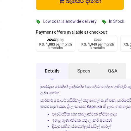
බෑගයට දාන්න
Low cost islandwide delivery
In Stock
Payment offers available at checkout
RS. 1,883
per month
RS. 1,949
per month
RS. 
3 months
3 months
Details
Specs
Q&A
කප්රුක වෙතින් ඉක්මනින් ගෙන්වා ගන්නා අභිරුචි පෑන්
ලබා ගන්න.
පාර්කර් ජොටර් ඔරිජිනල් රතු බෝල් පෑන් එක, පාරම්
මෙම පෑන් එක, ශ්‍රී ලංකාවේ Kapruka හි ලබා ගත හැක
පාරම්පරික සහ කාලාත්මක නිර්මාණය
ඉහළ ගුණාත්මක රතු ලැකර් අවසන්
දිරුම් සහිත ස්ටේන්ලස් ස්ටීල් බාරල්