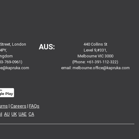
 Street, London
440 Collins St
AUS:
4PY,
Level 9,#331,
Kingdom
Melbourne VIC 3000
03-769-0961)
(Phone: +61-391-112-322)
ice@kapruka.com
email:
melbourne.office@kapruka.com
urns
|
Careers
|
FAQs
l
AU
UK
UAE
CA