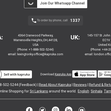
Join Our Whatsapp Channel
1337
To order by phone, call
4364 Cranwood Parkway,
145-157 St John
:
UK:
Warrensville Heights,OH,44128,
EC1V 
USA
United 
(Phone: +1-888-502-5244)
(Phone: +44-2
email:
lexingtonky.office@kapruka.com
email:
london.off
Download
Kapruka App
8-502-5244 (Feedback) |
Read About Kapruka
|
Reviews
|
Refund & Ret
nline Shopping for
Sri Lankans
around the world.
English
Sinhala
Tami