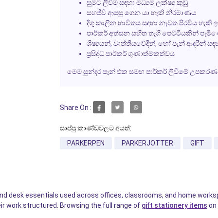
සුමට ලිවීම සඳහා මධ්‍යම ලක්ෂ්‍ය කුඩු
සහජීවී ආපසු ගෙන යා හැකි නිර්මාණය
දිගු කාලීන භාවිතය සඳහා නැවත පිරවිය හැකි ඉන
පාර්කර් අත්සන සහිත තෑගි පෙට්ටියකින් පැමි
ශිෂ්‍යයන්, වෘත්තීයවේදීන්, හෝ පෑන් ආදරීන් සඳහ
ප්‍රසිද්ධ පාර්කර් ගුණාත්මකත්වය
මෙම සුන්දර පෑන් එක සමඟ පාර්කර් ලිවීමේ උපකරණවල
Share On :
සාප්පු කාණ්ඩවලට අයත්:
PARKERPEN
PARKERJOTTER
GIFT
 and desk essentials used across offices, classrooms, and home workspa
ir work structured. Browsing the full range of
gift stationery items
on 