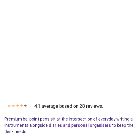
4.1 average based on 28 reviews.
✭
✭
✭
✭
✭
Premium ballpoint pens sit at the intersection of everyday writing
instruments alongside
diaries and personal organisers
to keep the
desk needs.