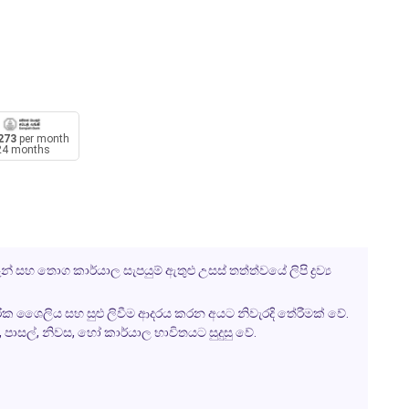
273
per month
24 months
 සහ තොග කාර්යාල සැපයුම් ඇතුළු උසස් තත්ත්වයේ ලිපි ද්‍රව්‍ය
පරික ශෛලිය සහ සුළු ලිවීම ආදරය කරන අයට නිවැරදි තේරීමක් වේ.
, පාසල්, නිවස, හෝ කාර්යාල භාවිතයට සුදුසු වේ.