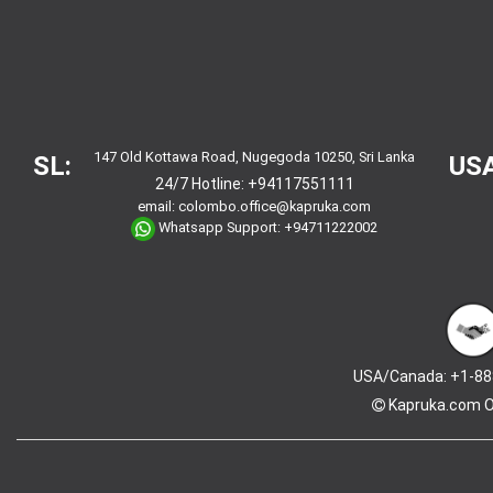
147 Old Kottawa Road, Nugegoda 10250, Sri Lanka
SL:
USA
24/7 Hotline:
+94117551111
email:
colombo.office@kapruka.com
Whatsapp Support:
+94711222002
USA/Canada: +1-88
Kapruka.com
O