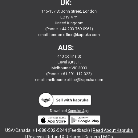
UK:
145-157 St John Street, London
EC1V 4PY,
United Kingdom
(Phone: +44-203-769-0961)
email:
london.office@kapruka.com
AUS:
440 Collins St
Level 9,#331,
Melbourne VIC 3000
(Phone: +61-391-112-322)
email:
melbourne.office@kapruka.com
Download
Kapruka App
USA/Canada: +1-888-502-5244 (Feedback) |
Read About Kapruka
|
Reviews
|
Refund & Returns
|
Careers
|
FAQs