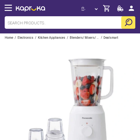
/
/
/
/
Home
Electronics
Kitchen Appliances
Blenders/ Mixers/ Grinders/ Food Processors
Dealsmart