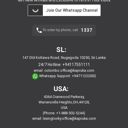
Join Our Whatsapp Channel
1337
To order by phone, call
SL:
147 Old Kottawa Road, Nugegoda 10250, Sri Lanka
24/7 Hotline:
+94117551111
email:
colombo.office@kapruka.com
Whatsapp Support:
+94711222002
USA:
4364 Cranwood Parkway,
Warrensville Heights,OH,44128,
USA
(Phone: +1-888-502-5244)
email:
lexingtonky.office@kapruka.com