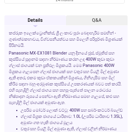
Details
Q&A
කප්රුක ඉලෙක්ට්‍රොනික්ස්, ශ්‍රී ලංකාව පුරා බෙදාහැරීම සමඟින් -
ගුණාත්මකභාවය, විශ්වසනීයත්වය සහ මිලෙහි පරිපූර්ණ මිශ්‍රණයක්
පිරිනමයි.
Panasonic MX-EX1081 Blender යනු දිනයේ ජූස්, ස්මූතිස් සහ
කුස්සියේ සූදානම් සඳහා නිර්මාණය කරන ලද 400W කුඩා කුඩා
ග්ලාස් ජාගයක් වන ප්‍රතිඵල මිශ්‍රකයයි. මෙම Panasonic 400W
මිශ්‍රකය ගැලපෙන ග්ලාස් ජාගයක් සහ වතුර සහ වියළි මිල් අමුණා
ඇති අතර, එකම කුඩා ඒකකයකින් මිශ්‍රණය, ගිනිගැසීම සහ මිල්
කිරීම සඳහා බහු-අරමුණක කුස්සියේ උපකරණයක් බවට පත් කරයි.
එහි පැහැදිලි ග්ලාස් ජාගය සහ පහසු-පැත්තේ පාලන රොටරය
නිෂ්පාදන රූපයේ පෙන්වා ඇති නිර්මාණය සමඟ ගැලපේ, කළු සහ
පැහැදිලි මිල් ජාගයක් අමුණා ඇත.
උපරිම මෝටර් ලොක් වට්ටු: 400W සහ සබර්-කට්ටර් බ්ලේඩ්
ග්ලාස් මිශ්‍රක ජාගයේ ධාරිතාව: 1.0L (උපරිම ධාරිතාව 1.35L),
අමුණා ගත හැකි ජාගයේ මූලය
වතුර සහ වියළි මිල් අමුණා ඇති, ග්ලාස් වලින් නිර්මාණය