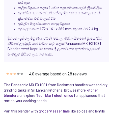
කර ඇත
පාලිත මිශ්‍රණය සඳහා 1 වේග සැකසුම සහ පල්ස් ක්‍රියාවලිය
ආරක්ෂිත ලොක් පද්ධතිය නිවැරදිව එකතු නොකළහොත්
ක්‍රියාත්මක වීම වැලැක්වීම
දැඩි ද්‍රව්‍ය මිශ්‍රණය සඳහා පහසු මිශ්‍රකය
කුඩා ප්‍රමාණය: 172 x 161 x 362 mm, කුලක බර 2.4 kg
දිනපතා ප්‍රතිඵල මිශ්‍රණය, චට්නි, මසාලා ගිනිගැසීම හෝ ප්‍රායෝගික
නිවසේ උණුසුම් හෝ විවාහ තෑගි ලෙස Panasonic MX-EX1081
Blender එකක් Kapruka හරහා ශ්‍රී ලංකාව පුරා අන්තර්ජාලයෙන්
ඇණවුම් කිරීමට ලබා ගත හැක.
4.0 average based on 28 reviews.
✭
✭
✭
✭
✭
The Panasonic MX EX1081 from Dealsmart handles wet and dry
grinding tasks in Sri Lankan kitchens. Browse more
kitchen
blenders
or explore
Tech Mart electronics
for appliances that
match your cooking needs.
Pair this blender with
grocery essentials
like spices and lentils