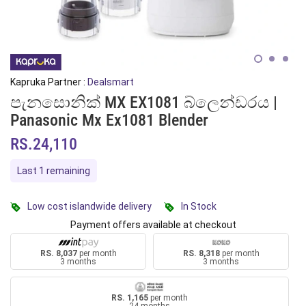
Kapruka Partner :
Dealsmart
පැනසොනික් MX EX1081 බ්ලෙන්ඩරය |
Panasonic Mx Ex1081 Blender
RS.24,110
Last 1 remaining
Low cost islandwide delivery
In Stock
Payment offers available at checkout
RS. 8,037
per month
RS. 8,318
per month
3 months
3 months
RS. 1,165
per month
24 months