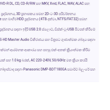
DVD-R DL, CD, CD-R/RW සහ MKV, Xvid, FLAC, WAV, ALAC සහ
 ප්‍රදර්ශනය, 3D ප්‍රභාසකය සමඟ 2D-ට-3D පරිවර්තනය
-Live සහ බාහිර HDD ප්‍රදර්ශනය (4TB දක්වා, NTFS/FAT32) සමඟ
රදර්ශනය සඳහා ඉදිරි USB 2.0 ස්ලොට්, ඩිස්ක්-ටු-USB පිටපත් කිරීමේ
 DTS-HD Master Audio විකිරණය සහ චිත්‍රපට ගුණාත්මක ශබ්දය සඳහා
ඉක්මන් ආරම්භක ආකාරය සහ පහසු එක්-අතක් ක්‍රියාත්මක කිරීම
ක් සහ 1.0 kg බරක්, AC 220-240V, 50/60Hz මත ක්‍රියා කරයි
ිනෝදාස්වාද සඳහා Panasonic DMP-BDT180GA සමාර්ට් බ්ලූ-රේ සහ