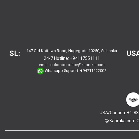
147 Old Kottawa Road, Nugegoda 10250, Sri Lanka
SL:
USA
24/7 Hotline:
+94117551111
email:
colombo.office@kapruka.com
Whatsapp Support:
+94711222002
USA/Canada: +1-88
Kapruka.com
O