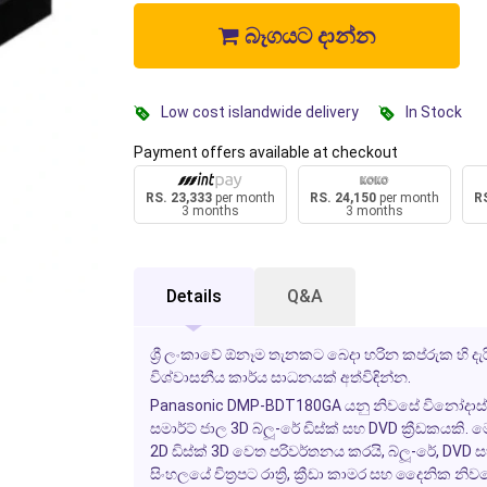
බෑගයට දාන්න
Low cost islandwide delivery
In Stock
Payment offers available at checkout
RS. 23,333
per month
RS. 24,150
per month
RS
3 months
3 months
Details
Q&A
ශ්‍රී ලංකාවේ ඕනෑම තැනකට බෙදා හරින කප්රුක හි 
විශ්වාසනීය කාර්ය සාධනයක් අත්විඳින්න.
Panasonic DMP-BDT180GA යනු නිවසේ විනෝදාස්වාද
සමාර්ට් ජාල 3D බ්ලූ-රේ ඩිස්ක් සහ DVD ක්‍රීඩකයක
2D ඩිස්ක් 3D වෙත පරිවර්තනය කරයි, බ්ලූ-රේ, DVD සහ C
සිංහලයේ චිත්‍රපට රාත්‍රි, ක්‍රීඩා කාමර සහ දෛනික න