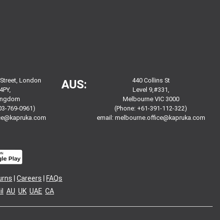
 Street, London
440 Collins St
AUS:
4PY,
Level 9,#331,
Kingdom
Melbourne VIC 3000
03-769-0961)
(Phone: +61-391-112-322)
ice@kapruka.com
email:
melbourne.office@kapruka.com
urns
|
Careers
|
FAQs
l
AU
UK
UAE
CA