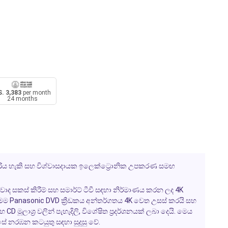
. 3,383
per month
24 months
දැරිය හැකි සහ විශ්වාසදායක ඉලෙක්ට්‍රොනික උපකරණ සමඟ
 සකස් කිරීම් සහ සමාර්ට් ටීවී සඳහා නිර්මාණය කරන ලද 4K
ි. මෙම Panasonic DVD ක්‍රීඩකය අන්තර්ගතය 4K වෙත උසස් කරයි සහ
D මූලාශ්‍ර වලින් පැහැදිලි, විශේෂිත ප්‍රදර්ශනයක් ලබා දෙයි. මෙය
ිවසේ නරඹන කටයුතු සඳහා සුදුසු වේ.