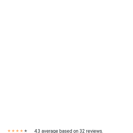
4.3 average based on 32 reviews.
✭
✭
✭
✭
✭