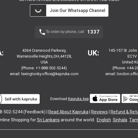
Join Our Whatsapp Channel
1337
To order by phone, call
4364 Cranwood Parkway,
145-157 St John
:
UK:
Warrensville Heights,OH,44128,
EC1V 
USA
United 
(Phone: +1-888-502-5244)
(Phone: +44-2
email:
lexingtonky.office@kapruka.com
email:
london.off
Download
Kapruka App
8-502-5244 (Feedback) |
Read About Kapruka
|
Reviews
|
Refund & Ret
nline Shopping for
Sri Lankans
around the world.
English
Sinhala
Tami