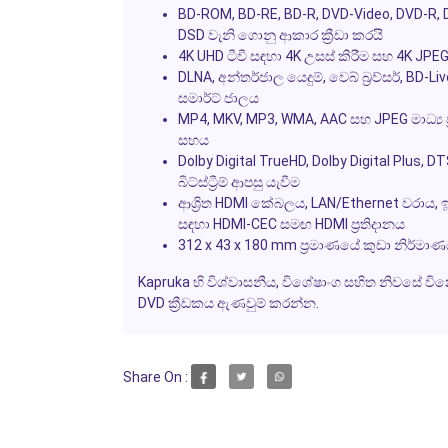
BD-ROM, BD-RE, BD-R, DVD-Video, DVD-R, 
DSD වැනි ගොනු ආකාර ක්‍රීඩා කරයි
4K UHD ටීවී සඳහා 4K උසස් කිරීම සහ 4K JPEG
DLNA, අන්තර්ජාල යෙදුම්, වෙබ් බ්‍රව්සර්, BD
සමාර්ට් ජාලය
MP4, MKV, MP3, WMA, AAC සහ JPEG මාධ්‍ය ප්‍
සහය
Dolby Digital TrueHD, Dolby Digital Plus,
බිට්ස්ට්‍රීම් ආපසු යැවීම
ආශ්‍රිත HDMI කේබලය, LAN/Ethernet වරාය, 
සඳහා HDMI-CEC සමඟ HDMI ප්‍රතිදානය
312 x 43 x 180 mm ප්‍රමාණයේ කුඩා නිර්මාණය
Kapruka හි විශ්වාසනීය, විශේෂාංග සහිත නිවසේ ව
DVD ක්‍රීඩකය ඇණවුම් කරන්න.
Share On :