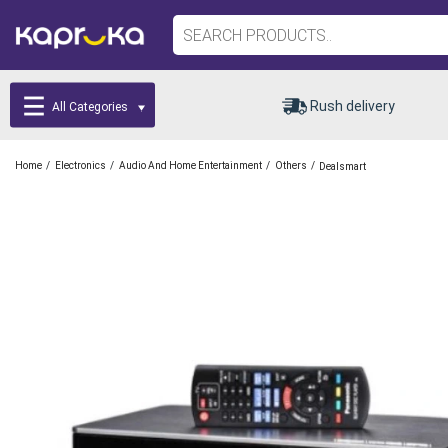
Rush delivery
All Categories
/
/
/
/
Home
Electronics
Audio And Home Entertainment
Others
Dealsmart