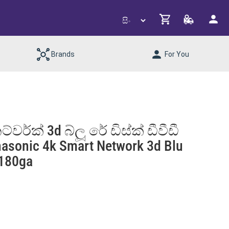
Brands
For You
වර්ක් 3d බ්ලූ රේ ඩිස්ක් ඩීවීඩී
asonic 4k Smart Network 3d Blu
t180ga