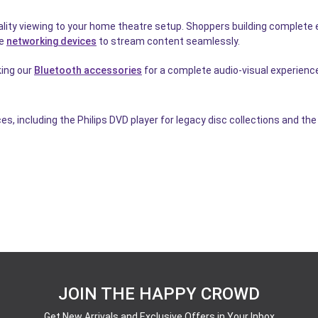
ality viewing to your home theatre setup. Shoppers building comple
re
networking devices
to stream content seamlessly.
king our
Bluetooth accessories
for a complete audio-visual experienc
, including the Philips DVD player for legacy disc collections and the
JOIN THE HAPPY CROWD
Get New Arrivals and Exclusive Offers in Your Inbox