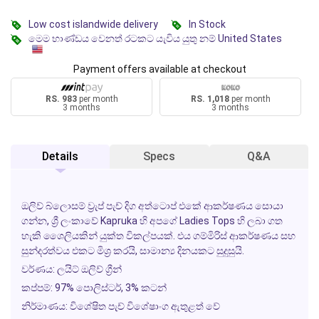
Low cost islandwide delivery
In Stock
මෙම භාණ්ඩය වෙනත් රටකට යැවිය යුතු නම් United States
Payment offers available at checkout
RS. 983
per month
RS. 1,018
per month
3 months
3 months
Details
Specs
Q&A
ඔලිව් බ්ලොසම් ව්‍රැප් පැච් දිග අත්ටොප් එකේ ආකර්ෂණය සොයා
ගන්න, ශ්‍රී ලංකාවේ Kapruka හි අපගේ
Ladies Tops
හි ලබා ගත
හැකි ශෛලියකින් යුක්ත විකල්පයක්. එය ගම්මිරිස් ආකර්ෂණය සහ
සුන්දරත්වය එකට මිශ්‍ර කරයි, සාමාන්‍ය දිනයකට සුදුසුයි.
වර්ණය:
ලයිට් ඔලිව් ග්‍රීන්
කප්පම්:
97% පොලිස්ටර්, 3% කටන්
නිර්මාණය:
විශේෂිත පැච් විශේෂාංග ඇතුළත් වේ