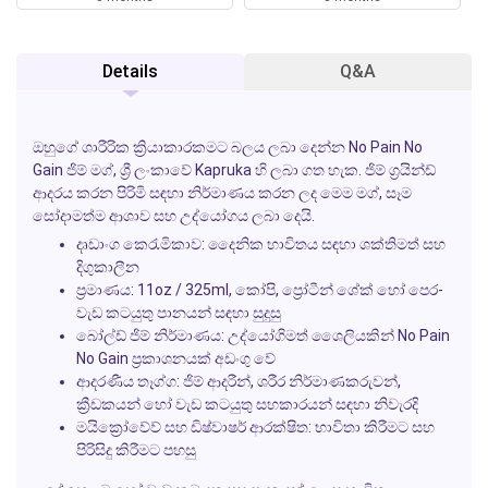
Details
Q&A
ඔහුගේ ශාරීරික ක්‍රියාකාරකමට බලය ලබා දෙන්න
No Pain No
Gain
ජිම් මග්, ශ්‍රී ලංකාවේ
Kapruka
හි ලබා ගත හැක. ජිම් ග්‍රයින්ඩ්
ආදරය කරන පිරිමි සඳහා නිර්මාණය කරන ලද මෙම මග්, සෑම
සෝදාමත්ම ආශාව සහ උද්යෝගය ලබා දෙයි.
දෘඩාංග කෙරැමිකාව:
දෛනික භාවිතය සඳහා ශක්තිමත් සහ
දිගුකාලීන
ප්‍රමාණය:
11oz / 325ml, කෝපි, ප්‍රෝටීන් ශේක් හෝ පෙර-
වැඩ කටයුතු පානයන් සඳහා සුදුසු
බෝල්ඩ් ජිම් නිර්මාණය:
උද්යෝගිමත් ශෛලියකින්
No Pain
No Gain
ප්‍රකාශනයක් අඩංගු වේ
ආදරණීය තෑග්ග:
ජිම් ආදරීන්, ශරීර නිර්මාණකරුවන්,
ක්‍රීඩකයන් හෝ වැඩ කටයුතු සහකාරයන් සඳහා නිවැරදි
මයික්‍රෝවේව් සහ ඩිෂ්වාෂර් ආරක්ෂිත:
භාවිතා කිරීමට සහ
පිරිසිදු කිරීමට පහසු