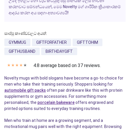
උදේ ඉහළට හෝ වැඩ කටයුතු පසු පානයක් ලෙස භාවිතා
කරනවාට සම්බන්ධයෙන්, මෙම
Novelty
මග් ශාරීරික ක්‍රියාකාරකම්
ආදරය කරන අය සඳහා අත්‍යාවශ්‍යයි!
සාප්පු කාණ්ඩවලට අයත්:
GYMMUG
GIFTFORFATHER
GIFTTOHIM
GIFTHUSBAND
BIRTHDAYGIFT
4.8 average based on 37 reviews.
✭
✭
✭
✭
✭
Novelty mugs with bold slogans have become a go-to choice for
men who take their training seriously. Shoppers looking for
automobile gift packs
often pair drinkware like this with protein
supplements or gym accessories. For something more
personalised, the
porcelain bakeware
offers engraved and
printed options suited to everyday training routines.
Men who train at home are a growing segment, and a
motivational mug pairs well with the right equipment. Browsing