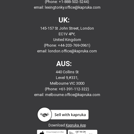
(Phone: +1-888-502-5244)
email:
lexingtonky.office@kapruka.com
UK:
145-157 St John Street, London
EC1V 4PY,
United Kingdom
(Phone: +44-203-769-0961)
email:
london.office@kapruka.com
AUS:
440 Collins St
Level 9,#331,
Melbourne VIC 3000
(Phone: +61-391-112-322)
email:
melbourne.office@kapruka.com
Download
Kapruka App