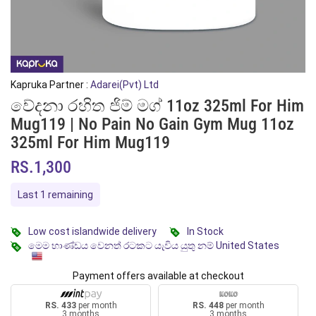
Kapruka Partner :
Adarei(Pvt) Ltd
වේදනා රහිත ජිම් මග් 11oz 325ml For Him
Mug119 | No Pain No Gain Gym Mug 11oz
325ml For Him Mug119
RS.1,300
Last 1 remaining
Low cost islandwide delivery
In Stock
මෙම භාණ්ඩය වෙනත් රටකට යැවිය යුතු නම් United States
Payment offers available at checkout
RS. 433
per month
RS. 448
per month
3 months
3 months