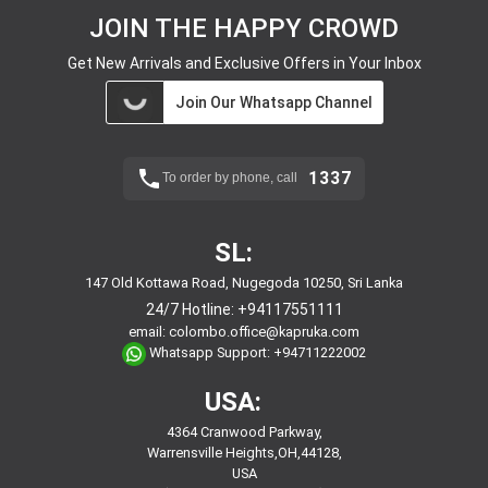
JOIN THE HAPPY CROWD
Get New Arrivals and Exclusive Offers in Your Inbox
Join Our Whatsapp Channel
1337
To order by phone, call
SL:
147 Old Kottawa Road, Nugegoda 10250, Sri Lanka
24/7 Hotline:
+94117551111
email:
colombo.office@kapruka.com
Whatsapp Support:
+94711222002
USA:
4364 Cranwood Parkway,
Warrensville Heights,OH,44128,
USA