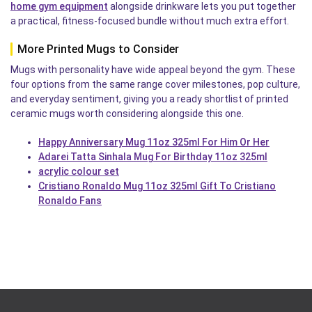
home gym equipment
alongside drinkware lets you put together
a practical, fitness-focused bundle without much extra effort.
More Printed Mugs to Consider
Mugs with personality have wide appeal beyond the gym. These
four options from the same range cover milestones, pop culture,
and everyday sentiment, giving you a ready shortlist of printed
ceramic mugs worth considering alongside this one.
Happy Anniversary Mug 11oz 325ml For Him Or Her
Adarei Tatta Sinhala Mug For Birthday 11oz 325ml
acrylic colour set
Cristiano Ronaldo Mug 11oz 325ml Gift To Cristiano
Ronaldo Fans