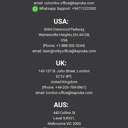
email:
colombo.office@kapruka.com
Whatsapp Support:
+94711222002
USA:
4364 Cranwood Parkway,
Warrensville Heights,OH,44128,
USA
(Phone: +1-888-502-5244)
email:
lexingtonky.office@kapruka.com
UK:
145-157 St John Street, London
EC1V 4PY,
United Kingdom
(Phone: +44-203-769-0961)
email:
london.office@kapruka.com
AUS:
440 Collins St
Level 9,#331,
Melbourne VIC 3000