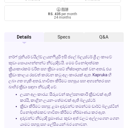
RS. 435
per month
24 months
Details
Specs
Q&A
නර්ෆ් ජුනියර් වයිල්ඩ් ලයනෆියුරි ඉසි ප්ලේ බ්ලැස්ටර් ශ්‍රී ලංකාවේ
කුඩා සොයාගන්නන්ට නිවැරදිවයි. මෙම විනෝදාත්මක
ක්‍රියාකාරකම් චරිත සහ ක්‍රීඩා සෙට් නිෂ්පාදනයක් වන අතර, එය
ක්‍රීඩා කාලය රසවත් කරවන කටු අලංකාරයක් ඇත.
Kapruka
හි
ලබා ගත හැකි අතර, භාවිතා කිරීමට පහසුය සහ අභ්‍යන්තර සහ
බාහිර ක්‍රීඩා සඳහා නිවැරදි වේ.
ලයන අලංකාරය:
සීරුවෙන් කල්පනාකාරී ක්‍රීඩාවක් ඇති
කරයි, කාළීන ලයන-තේමාවක් ඇති බ්ලැස්ටර්.
ක්‍රීඩා කිරීමට පහසු:
ළමා දරුවන්ට තමන්ටම ඩාර්ට් බ්ලැස්ටින්
විනෝදාත්මකව භාවිතා කිරීමට නිර්මාණය කර ඇත.
දරුවන්ට නිවැරදි ප්‍රමාණය:
කුඩා අත් වලට අල්ලාගෙන ගෙන
යාමට පහසු සහ ලේසියෙන් බර නොවන.