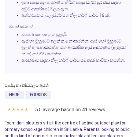
ඉතා පහසු ලෙස පූරණය කිරීම:
පහසු ඩාර්ට් පූරණය සඳහා
අඩුම ආකර්ෂණ බලය ඇත.
අන්තර්ගතය:
බ්ලැස්ටර් සහ නිල නර්ෆ් ඩාර්ට් 16 ක්.
මහත් සටහන්:
වයස 6 සහ ඉහළට සුදුසුයි.
ඇස් හා මුහුණට ඉලක්ක නොකරන්න: ඇස් හෝ මුහුණට
ඉලක්ක නොකරන්න සහ ආරක්ෂිත ඇස් ආවරණය (ඇතුළුව
නැත) පාවිච්චි කරන්න.
ආරක්ෂාව සඳහා නිල නර්ෆ් ඩාර්ට් පමණක් භාවිතා කරන්න.
සාප්පු කාණ්ඩවලට අයත්:
NERF
FORKIDS
5.0 average based on 41 reviews.
✭
✭
✭
✭
✭
Foam dart blasters sit at the centre of active outdoor play for
primary school-age children in Sri Lanka. Parents looking to build
on this kind of energetic, imaginative play often pair blasters