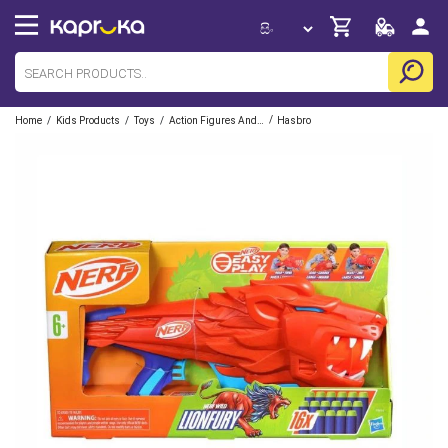
/
/
/
/
Home
Kids Products
Toys
Action Figures And Playsets
Hasbro