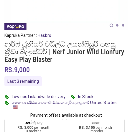
Kapruka Partner :
Hasbro
නර්ෆ් ජූනියර් වයිල්ඩ් ලයන්ෆියුරි පහසු
ක්‍රීඩා බ්ලාස්ටර් | Nerf Junior Wild Lionfury
Easy Play Blaster
RS.9,000
Last 3 remaining
Low cost islandwide delivery
In Stock
මෙම භාණ්ඩය වෙනත් රටකට යැවිය යුතු නම් United States
Payment offers available at checkout
RS. 3,000
per month
RS. 3,105
per month
3 months
3 months