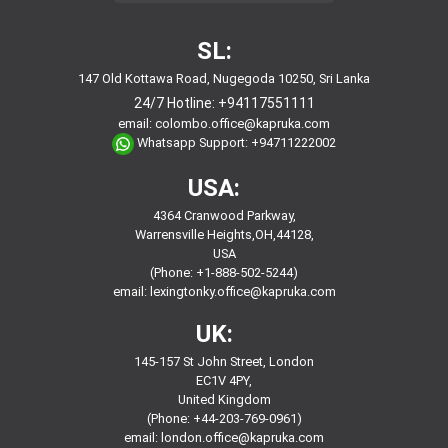
SL:
147 Old Kottawa Road, Nugegoda 10250, Sri Lanka
24/7 Hotline:
+94117551111
email:
colombo.office@kapruka.com
Whatsapp Support:
+94711222002
USA:
4364 Cranwood Parkway,
Warrensville Heights,OH,44128,
USA
(Phone: +1-888-502-5244)
email:
lexingtonky.office@kapruka.com
UK:
145-157 St John Street, London
EC1V 4PY,
United Kingdom
(Phone: +44-203-769-0961)
email:
london.office@kapruka.com