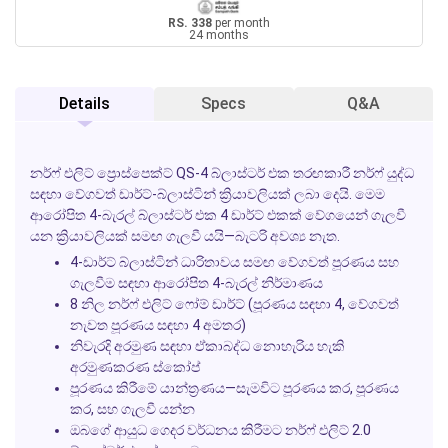
RS. 338
per month
24 months
Details
Specs
Q&A
නර්ෆ් එලිට් ප්‍රොස්පෙක්ට් QS-4 බ්ලාස්ටර් එක තරඟකාරී නර්ෆ් යුද්ධ
සඳහා වේගවත් ඩාර්ට්-බ්ලාස්ටින් ක්‍රියාවලියක් ලබා දෙයි. මෙම
ආරෝපිත 4-බැරල් බ්ලාස්ටර් එක 4 ඩාර්ට් එකක් වේගයෙන් ගැලවී
යන ක්‍රියාවලියක් සමඟ ගැලවී යයි—බැටරි අවශ්‍ය නැත.
4-ඩාර්ට් බ්ලාස්ටින් ධාරිතාවය සමඟ වේගවත් පූරණය සහ
ගැලවීම සඳහා ආරෝපිත 4-බැරල් නිර්මාණය
8 නිල නර්ෆ් එලිට් ෆෝම් ඩාර්ට් (පූරණය සඳහා 4, වේගවත්
නැවත පූරණය සඳහා 4 අමතර)
නිවැරදි අරමුණ සඳහා ඒකාබද්ධ නොහැරිය හැකි
අරමුණකරණ ස්කෝප්
පූරණය කිරීමේ යාන්ත්‍රණය—සැමවිට පූරණය කර, පූරණය
කර, සහ ගැලවී යන්න
ඔබගේ ආයුධ ගෙදර වර්ධනය කිරීමට නර්ෆ් එලිට් 2.0