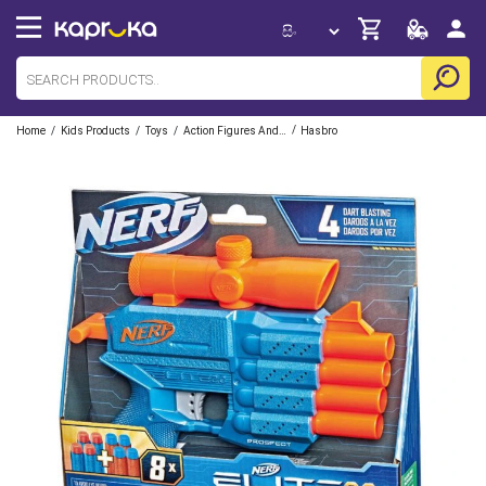
/
/
/
/
Home
Kids Products
Toys
Action Figures And Playsets
Hasbro