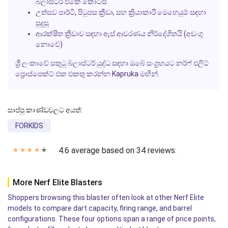
බ්ලාස්ටර් එකේ කොටස
උත්සව පාර්ටී, පිටුපස ක්‍රීඩා, සහ ක්‍රියාකාරී මෙහෙයුම් සඳහා
සුදුසු
ආරක්ෂිත ක්‍රීඩාව සඳහා ඇස් ආවරණය නිර්දේශිතයි (අඩංගු
නොවේ)
ශ්‍රී ලංකාවේ සතුටු බ්ලාස්ටර් යුද්ධ සඳහා ඔබේ සංග්‍රහයට නර්ෆ් එලිට්
ප්‍රොස්පෙක්ට් එක එකතු කරන්න Kapruka මඟින්.
සාප්පු කාණ්ඩවලට අයත්:
FORKIDS
4.6 average based on 34 reviews.
✭
✭
✭
✭
✭
More Nerf Elite Blasters
Shoppers browsing this blaster often look at other Nerf Elite
models to compare dart capacity, firing range, and barrel
configurations. These four options span a range of price points,