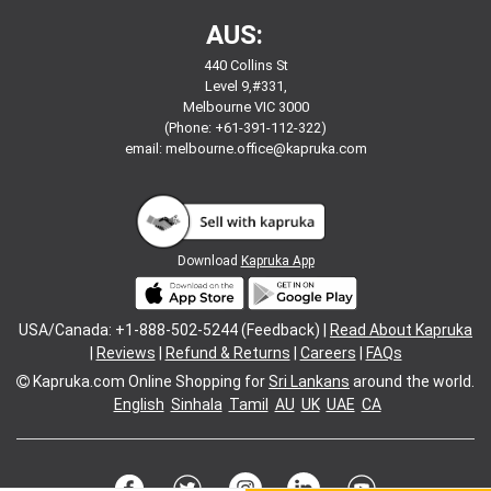
AUS:
440 Collins St
Level 9,#331,
Melbourne VIC 3000
(Phone: +61-391-112-322)
email:
melbourne.office@kapruka.com
Download
Kapruka App
USA/Canada: +1-888-502-5244 (Feedback) |
Read About Kapruka
|
Reviews
|
Refund & Returns
|
Careers
|
FAQs
Kapruka.com
Online Shopping for
Sri Lankans
around the world.
English
Sinhala
Tamil
AU
UK
UAE
CA