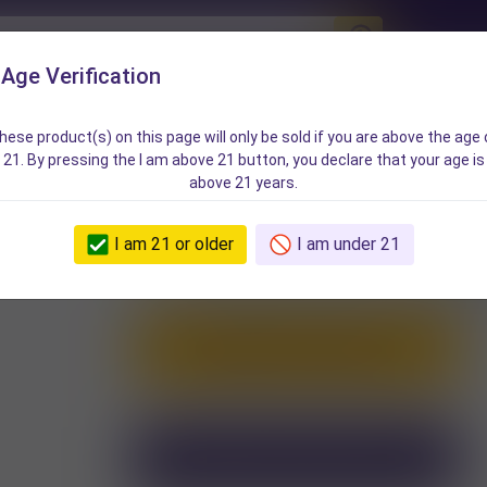
Age Verification
On Sale
Events
hese product(s) on this page will only be sold if you are above the age 
21. By pressing the I am above 21 button, you declare that your age is
above 21 years.
Kapruka Partner :
Rockland
I am 21 or older
I am under 21
නාවික සීල් සුදු අරක්කු 750 M
OUT OF STOCK
Remind me when in Stock