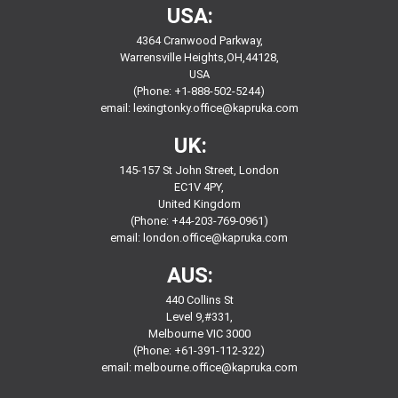
USA:
4364 Cranwood Parkway,
Warrensville Heights,OH,44128,
USA
(Phone: +1-888-502-5244)
email:
lexingtonky.office@kapruka.com
UK:
145-157 St John Street, London
EC1V 4PY,
United Kingdom
(Phone: +44-203-769-0961)
email:
london.office@kapruka.com
AUS:
440 Collins St
Level 9,#331,
Melbourne VIC 3000
(Phone: +61-391-112-322)
email:
melbourne.office@kapruka.com