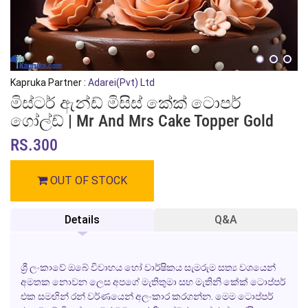
Kapruka Partner :
Adarei(Pvt) Ltd
මිස්ටර් ඇන්ඩ් මිසිස් කේක් ටොපර්
ගෝල්ඩ් | Mr And Mrs Cake Topper Gold
RS.300
OUT OF STOCK
Details
Q&A
ශ්‍රී ලංකාවේ ඔබේ විවාහය හෝ වාර්ෂිකය සැමරුම සත්‍ය වශයෙන්
අමතක නොවන ලෙස අපගේ මැතිතුමා සහ මැතිනි කේක් ටොප්පර්
එක සමඟින් රන් වර්ණයෙන් අලංකාර කරගන්න. මෙම ටොප්පර්