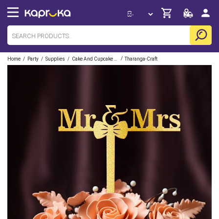
/
/
/
/
Home
Party
Supplies
Cake And Cupcake Toppers
Tharanga-Craft