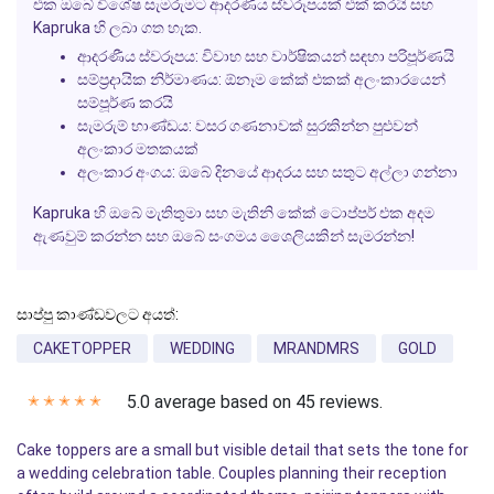
එක ඔබේ විශේෂ සැමරුමට ආදරණීය ස්වරූපයක් එක් කරයි සහ
Kapruka හි ලබා ගත හැක.
ආදරණීය ස්වරූපය:
විවාහ සහ වාර්ෂිකයන් සඳහා පරිපූර්ණයි
සම්ප්‍රදායික නිර්මාණය:
ඕනෑම කේක් එකක් අලංකාරයෙන්
සම්පූර්ණ කරයි
සැමරුම් භාණ්ඩය:
වසර ගණනාවක් සුරකින්න පුළුවන්
අලංකාර මතකයක්
අලංකාර අංගය:
ඔබේ දිනයේ ආදරය සහ සතුට අල්ලා ගන්නා
Kapruka හි ඔබේ මැතිතුමා සහ මැතිනි කේක් ටොප්පර් එක අදම
ඇණවුම් කරන්න සහ ඔබේ සංගමය ශෛලියකින් සැමරන්න!
සාප්පු කාණ්ඩවලට අයත්:
CAKETOPPER
WEDDING
MRANDMRS
GOLD
5.0 average based on 45 reviews.
✭
✭
✭
✭
✭
Cake toppers are a small but visible detail that sets the tone for
a wedding celebration table. Couples planning their reception