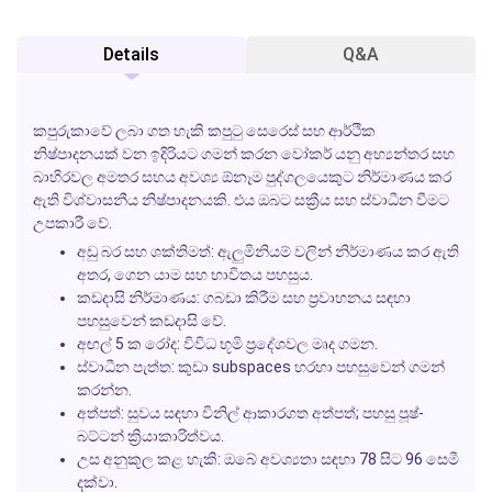
Details
Q&A
කපුරුකාවේ
ලබා ගත හැකි
කපුටු සෙරෙස්
සහ
ආර්ථික
නිෂ්පාදනයක් වන
ඉදිරියට ගමන් කරන වෝකර්
යනු අභ්‍යන්තර සහ
බාහිරවල අමතර සහය අවශ්‍ය ඕනෑම පුද්ගලයෙකුට නිර්මාණය කර
ඇති විශ්වාසනීය නිෂ්පාදනයකි. එය ඔබට සක්‍රීය සහ ස්වාධීන වීමට
උපකාරී වේ.
අඩු බර සහ ශක්තිමත්:
ඇලුමිනියම් වලින් නිර්මාණය කර ඇති
අතර, ගෙන යාම සහ භාවිතය පහසුය.
කඩදාසි නිර්මාණය:
ගබඩා කිරීම සහ ප්‍රවාහනය සඳහා
පහසුවෙන් කඩදාසි වේ.
අඟල් 5 ක රෝද:
විවිධ භූමි ප්‍රදේශවල මෘද ගමන.
ස්වාධීන පැත්ත:
කුඩා subspaces හරහා පහසුවෙන් ගමන්
කරන්න.
අත්පත්:
සුවය සඳහා විනිල් ආකාරගත අත්පත්; පහසු පූෂ්-
බට්ටන් ක්‍රියාකාරිත්වය.
උස අනුකූල කළ හැකි:
ඔබේ අවශ්‍යතා සඳහා 78 සිට 96 සෙමී
දක්වා.