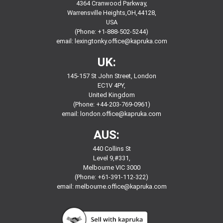
4364 Cranwood Parkway,
Warrensville Heights,OH,44128,
USA
(Phone: +1-888-502-5244)
email:
lexingtonky.office@kapruka.com
UK:
145-157 St John Street, London
EC1V 4PY,
United Kingdom
(Phone: +44-203-769-0961)
email:
london.office@kapruka.com
AUS:
440 Collins St
Level 9,#331,
Melbourne VIC 3000
(Phone: +61-391-112-322)
email:
melbourne.office@kapruka.com