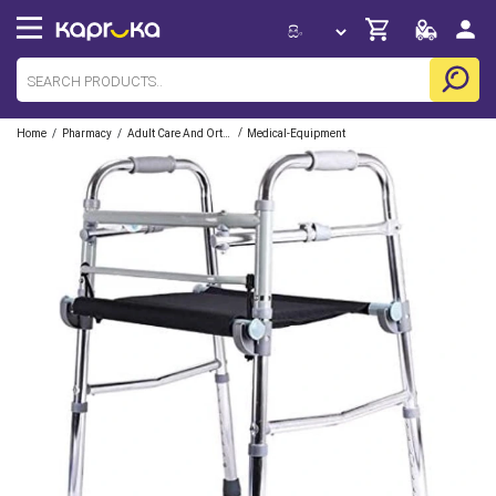
/
/
/
Home
Pharmacy
Adult Care And Orthopedic
Medical-Equipment