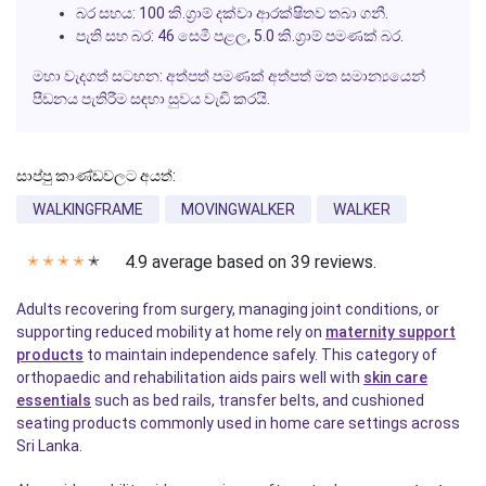
බර සහය:
100 කි.ග්‍රාම් දක්වා ආරක්ෂිතව තබා ගනී.
පැති සහ බර:
46 සෙමී පළල, 5.0 කි.ග්‍රාම් පමණක් බර.
මහා වැදගත් සටහන:
අත්පත් පමණක් අත්පත් මත සමාන්‍යයෙන්
පීඩනය පැතිරීම සඳහා සුවය වැඩි කරයි.
සාප්පු කාණ්ඩවලට අයත්:
WALKINGFRAME
MOVINGWALKER
WALKER
4.9 average based on 39 reviews.
✭
✭
✭
✭
✭
Adults recovering from surgery, managing joint conditions, or
supporting reduced mobility at home rely on
maternity support
products
to maintain independence safely. This category of
orthopaedic and rehabilitation aids pairs well with
skin care
essentials
such as bed rails, transfer belts, and cushioned
seating products commonly used in home care settings across
Sri Lanka.