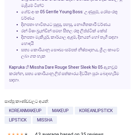
මැදියම් ටින්ට්
ශේඩ් අංක 05 Gentle Young Boss: උණුසුම්, රෝස-රතු
වර්ණය
දිනපතා භාවිතයට සුදුසු, පහසු, නොශීතකාරී වර්ණය
රන් මිෂා බ්‍රැන්ඩින් සමඟ සීතල රතු ලිප්ස්ටික් කේස්
දිනපතා මැකියුර්, කාර්යාල ඇඳුම්, දිනයන් හෝ තෑගි සඳහා
හොඳයි
සත්‍ය කොරියානු සෞඛ්‍ය-සම්පත් නිෂ්පාදනය, ශ්‍රී ලංකාවේ
ලබා ගත හැක
Kapruka හි Missha Dare Rouge Sheer Sleek No 05 ඇනවුම්
කරන්න, සත්‍ය කොරියානු ලිප් සත්කාරය දිවයින පුරා බෙදාහැරීම
සඳහා.
සාප්පු කාණ්ඩවලට අයත්:
KOREANMAKEUP
MAKEUP
KOREANLIPSTICK
LIPSTICK
MISSHA
4.3 average based on 35 reviews.
✭
✭
✭
✭
✭