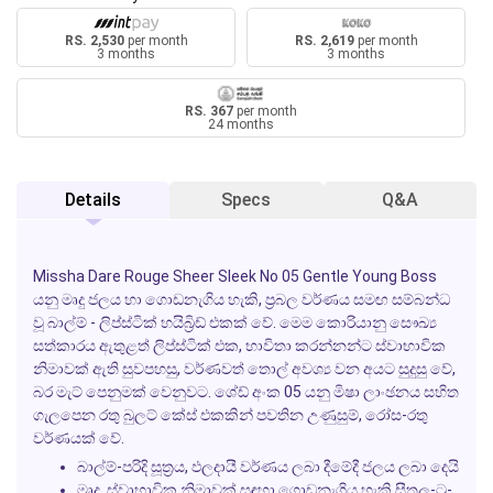
RS. 2,530
per month
RS. 2,619
per month
3 months
3 months
RS. 367
per month
24 months
Details
Specs
Q&A
Missha Dare Rouge Sheer Sleek No 05 Gentle Young Boss
යනු මෘදු ජලය හා ගොඩනැගිය හැකි, ප්‍රබල වර්ණය සමඟ සම්බන්ධ
වූ බාල්ම් - ලිප්ස්ටික් හයිබ්‍රිඩ් එකක් වේ. මෙම කොරියානු සෞඛ්‍ය
සත්කාරය ඇතුළත් ලිප්ස්ටික් එක, භාවිතා කරන්නන්ට ස්වාභාවික
නිමාවක් ඇති සුවපහසු, වර්ණවත් තොල් අවශ්‍ය වන අයට සුදුසු වේ,
බර මැට් පෙනුමක් වෙනුවට. ශේඩ් අංක 05 යනු මිෂා ලාංඡනය සහිත
ගැලපෙන රතු බුලට් කේස් එකකින් පවතින උණුසුම්, රෝස-රතු
වර්ණයක් වේ.
බාල්ම්-පරිදි සූත්‍රය, ඵලදායී වර්ණය ලබා දීමේදී ජලය ලබා දෙයි
මෘදු, ස්වාභාවික නිමාවක් සඳහා ගොඩනැගිය හැකි සීතල-ටු-