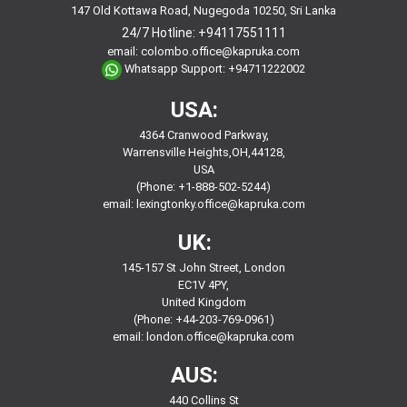
147 Old Kottawa Road, Nugegoda 10250, Sri Lanka
24/7 Hotline:
+94117551111
email:
colombo.office@kapruka.com
Whatsapp Support:
+94711222002
USA:
4364 Cranwood Parkway,
Warrensville Heights,OH,44128,
USA
(Phone: +1-888-502-5244)
email:
lexingtonky.office@kapruka.com
UK:
145-157 St John Street, London
EC1V 4PY,
United Kingdom
(Phone: +44-203-769-0961)
email:
london.office@kapruka.com
AUS:
440 Collins St