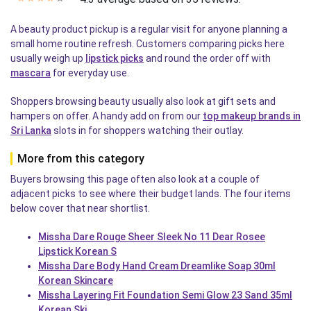
A beauty product pickup is a regular visit for anyone planning a
small home routine refresh. Customers comparing picks here
usually weigh up
lipstick picks
and round the order off with
mascara
for everyday use.
Shoppers browsing beauty usually also look at gift sets and
hampers on offer. A handy add on from our
top makeup brands in
Sri Lanka
slots in for shoppers watching their outlay.
More from this category
Buyers browsing this page often also look at a couple of
adjacent picks to see where their budget lands. The four items
below cover that near shortlist.
Missha Dare Rouge Sheer Sleek No 11 Dear Rosee
Lipstick Korean S
Missha Dare Body Hand Cream Dreamlike Soap 30ml
Korean Skincare
Missha Layering Fit Foundation Semi Glow 23 Sand 35ml
Korean Ski