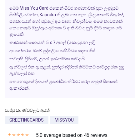
මෙම Miss You Card එකෙන් මීටර ගණනාවක් පුරා උණුසුම්
සිතිවිලි යවන්න, Kapruka හි ලබා ගත හැක. ශ්‍රී ලංකාවේ මිතුරන්,
සහකාරයන් හෝ පවුලේ අය සඳහා නිවැරදිවම, මෙම කාඩ්පතක්
කෙනෙකුට ඔහු/ඇය අමතක වී ඇති බව දැනුම් දීමට හෘදයාංගම
ක්‍රමයකි.
කාඩ්පතේ මානයන්: 5 x 7 අඟල් (කොටුවන ලදි)
අභ්‍යන්තරය: ඔබේ පුද්ගලික පණිවිඩය සඳහා හිස්
කඩදාසි: ප්‍රිමියම්, උසස් ගුණාත්මක කඩදාසි
ඇන්වලප් එක ඇතුළත්: සුන්දර ඉදිරිපත් කිරීමකට සාම්ප්‍රදායික සුදු
ඇන්වලප් එක
කෙනෙකුගේ දිනයක් ප්‍රබෝධිත කිරීමට සරල නමුත් සිතාගත්
ආකාරයක්.
සාප්පු කාණ්ඩවලට අයත්:
GREETINGCARDS
MISSYOU
5.0 average based on 46 reviews.
✭
✭
✭
✭
✭