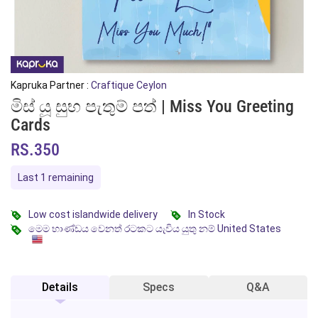
Kapruka Partner :
Craftique Ceylon
මිස් යූ සුභ පැතුම් පත් | Miss You Greeting
Cards
RS.350
Last 1 remaining
Low cost islandwide delivery
In Stock
මෙම භාණ්ඩය වෙනත් රටකට යැවිය යුතු නම් United States
Details
Specs
Q&A