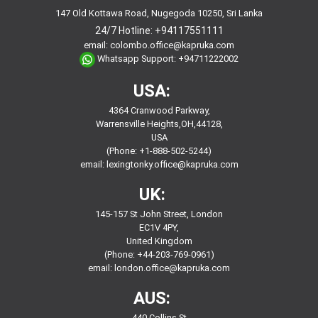
147 Old Kottawa Road, Nugegoda 10250, Sri Lanka
24/7 Hotline:
+94117551111
email:
colombo.office@kapruka.com
Whatsapp Support:
+94711222002
USA:
4364 Cranwood Parkway,
Warrensville Heights,OH,44128,
USA
(Phone: +1-888-502-5244)
email:
lexingtonky.office@kapruka.com
UK:
145-157 St John Street, London
EC1V 4PY,
United Kingdom
(Phone: +44-203-769-0961)
email:
london.office@kapruka.com
AUS:
440 Collins St