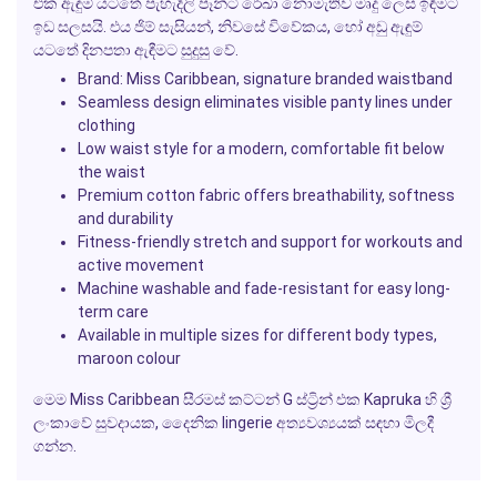
එක ඇඳුම් යටතේ පැහැදිලි පෑන්ටි රේඛා නොමැතිව මෘදු ලෙස ඉඳිමට
ඉඩ සලසයි. එය ජිම් සැසියන්, නිවසේ විවේකය, හෝ අඩු ඇඳුම්
යටතේ දිනපතා ඇඳීමට සුදුසු වේ.
Brand: Miss Caribbean, signature branded waistband
Seamless design eliminates visible panty lines under
clothing
Low waist style for a modern, comfortable fit below
the waist
Premium cotton fabric offers breathability, softness
and durability
Fitness-friendly stretch and support for workouts and
active movement
Machine washable and fade-resistant for easy long-
term care
Available in multiple sizes for different body types,
maroon colour
මෙම Miss Caribbean සීරමස් කට්ටන් G ස්ට්‍රින් එක Kapruka හි ශ්‍රී
ලංකාවේ සුවදායක, දෛනික lingerie අත්‍යවශ්‍යයක් සඳහා මිලදී
ගන්න.