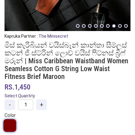
Kapruka Partner :
The Minisecret
මිස් කැරිබියන් වයිස්බෑන් කාන්තා සීම්ලස්
කටන් ජි ස්ට්රින් ලොව් වයිස් ෆිට්නස් බ්‍රීෆ්
මරූන් | Miss Caribbean Waistband Women
Seamless Cotton G String Low Waist
Fitness Brief Maroon
RS.1,450
Select Quantity
-
+
Color