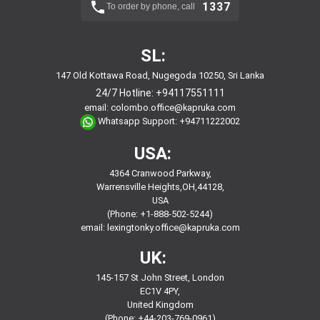
1337
To order by phone, call
SL:
147 Old Kottawa Road, Nugegoda 10250, Sri Lanka
24/7 Hotline:
+94117551111
email:
colombo.office@kapruka.com
Whatsapp Support:
+94711222002
USA:
4364 Cranwood Parkway,
Warrensville Heights,OH,44128,
USA
(Phone: +1-888-502-5244)
email:
lexingtonky.office@kapruka.com
UK:
145-157 St John Street, London
EC1V 4PY,
United Kingdom
(Phone: +44-203-769-0961)