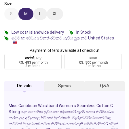
Size
S
M
L
XL
Low cost islandwide delivery
In Stock
මෙම භාණ්ඩය වෙනත් රටකට යැවිය යුතු නම් United States
Payment offers available at checkout
RS. 483
per month
RS. 500
per month
3 months
3 months
Details
Specs
Q&A
Miss Caribbean Waistband Women s Seamless Cotton G
String යනු දෛනික සුවය සහ ක්‍රියාකාරී ඇඳුම් සඳහා නිර්මාණය
කරන ලද අඩු අසළ ෆිට්නස් බ්‍රිෆ් එකකි. මැරූන් වර්ණයෙන් මෘදු
කට්ටන් මිශ්‍රණයක් සමඟ නිර්මාණය කර ඇති මෙම සීරමස් G ස්ට්‍රින්