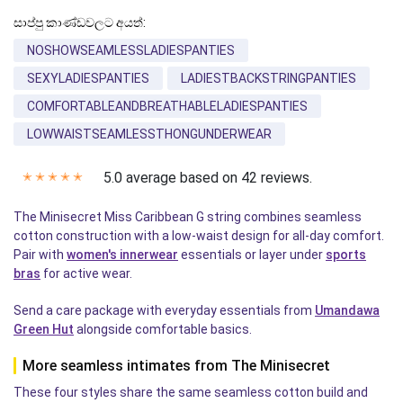
සාප්පු කාණ්ඩවලට අයත්:
NOSHOWSEAMLESSLADIESPANTIES
SEXYLADIESPANTIES
LADIESTBACKSTRINGPANTIES
COMFORTABLEANDBREATHABLELADIESPANTIES
LOWWAISTSEAMLESSTHONGUNDERWEAR
5.0 average based on 42 reviews.
✭
✭
✭
✭
✭
The Minisecret Miss Caribbean G string combines seamless
cotton construction with a low-waist design for all-day comfort.
Pair with
women's innerwear
essentials or layer under
sports
bras
for active wear.
Send a care package with everyday essentials from
Umandawa
Green Hut
alongside comfortable basics.
More seamless intimates from The Minisecret
These four styles share the same seamless cotton build and