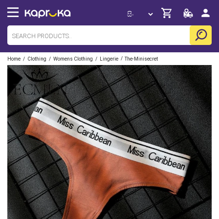
/
/
/
/
Home
Clothing
Womens Clothing
Lingerie
The-Minisecret