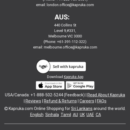
email:
london.office@kapruka.com
AUS:
440 Collins St
Level 9,#331,
Melbourne VIC 3000
(Phone: +61-391-112-322)
email:
melbourne.office@kapruka.com
Download
Kapruka App
USA/Canada: +1-888-502-5244 (Feedback) |
Read About Kapruka
|
Reviews
|
Refund & Returns
|
Careers
|
FAQs
Kapruka.com
Online Shopping for
Sri Lankans
around the world.
English
Sinhala
Tamil
AU
UK
UAE
CA