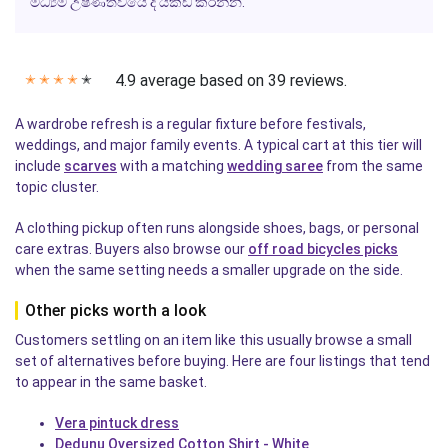
මධ්‍යම උෂ්ණත්වයේ දී යකඩ කරන්න.
4.9 average based on 39 reviews.
✭
✭
✭
✭
✭
A wardrobe refresh is a regular fixture before festivals,
weddings, and major family events. A typical cart at this tier will
include
scarves
with a matching
wedding saree
from the same
topic cluster.
A clothing pickup often runs alongside shoes, bags, or personal
care extras. Buyers also browse our
off road bicycles picks
when the same setting needs a smaller upgrade on the side.
Other picks worth a look
Customers settling on an item like this usually browse a small
set of alternatives before buying. Here are four listings that tend
to appear in the same basket.
Vera pintuck dress
Dedunu Oversized Cotton Shirt - White