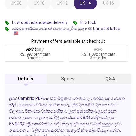
UK 08
UK 10
UK 12
UK 14
UK 16
Low cost islandwide delivery
In Stock
මෙම භාණ්ඩය වෙනත් රටකට යැවිය යුතු නම් United States
Payment offers available at checkout
RS. 997
per month
RS. 1,032
per month
3 months
3 months
Details
Specs
Q&A
ද්‍රව්‍ය: Cambric PD/මෘදු කපු මිශ්‍රණය වර්ණය: ලා රෝස, සුදු මොනර
නිල් ගැළපෙන වර්ගය: සාමාන්‍ය ගැළපීම දිගු කිරීම: දිගු නොවන
විලාසය: පින්-ටක් විස්තර සහිත බැලූන් අත් සහිත බ්ලවුස් මුදුන
අමතර උපාංග: නැත/අ මාදිලි ප්‍රමාණය: UK 8/S මාදිලියේ උස:
5&#39;3 ක්‍රියාකාරීත්වය: එදිනෙදා ඇඳුම් සඳහා වඩාත් සුදුසුය. ද්‍රව්‍ය
රැකවරණය: බ්ලීච් නොකරන්න, ඇතුළතින් සෝදා වියළා ගන්න,