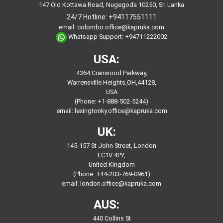
147 Old Kottawa Road, Nugegoda 10250, Sri Lanka
24/7 Hotline:
+94117551111
email:
colombo.office@kapruka.com
Whatsapp Support:
+94711222002
USA:
4364 Cranwood Parkway,
Warrensville Heights,OH,44128,
USA
(Phone: +1-888-502-5244)
email:
lexingtonky.office@kapruka.com
UK:
145-157 St John Street, London
EC1V 4PY,
United Kingdom
(Phone: +44-203-769-0961)
email:
london.office@kapruka.com
AUS:
440 Collins St