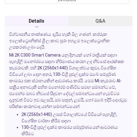
Details
Q&A
විශ්වාසනීය තාක්ෂණය. දැරිය හැකි මිල ගණන්. කප්රුක
ඉලෙක්ට්‍රොනික්ස් ශ්‍රී ලංකාව පුරා ඉහළම ඉලෙක්ට්‍රොනික
උපකරණ ලබා දෙයි.
Mi 2K C300 Smart Camera
යනු දිනයක් හෝ රාත්‍රියක් සඳහා
පැහැදිලි මනෝරමය සඳහා නිර්මාණය කරන ලද නිවසේ ආරක්ෂක
කැමරාවකි. එහි 2K (2560x1440) විශාලත්වය කුඩා, විශේෂිත
වීඩියෝ ලබා දෙන අතර, 130-ඩිග්‍රී පුළුල් දැක්ම ඔබේ සම්පූර්ණ
කාමරය එක ස්ථානයකින් ආවරණය කරයි. මෙම Mi කැමරාව AI-
සක්‍රීය අනාවැකි සහිත මනෝරම් පණිවිඩ සමඟ සම්බන්ධ වේ,
එමෙන්ම ඔබට නිවසේ සිදුවන දේවල් සම්බන්ධයෙන් හැමවිටම
දැනුවත් වීමට ඉඩ සලසයි, ඔබ සතුන්, ළමයි, හෝ ඔබේ ඉදිරි දොරටුව
පරීක්ෂා කරනවාද යන්න සම්බන්ධයෙන්.
2K (2560x1440) උසස් විශාලත්වයේ වීඩියෝ පැහැදිලි,
විශේෂිත වාර්තා කිරීම සඳහා
130-ඩිග්‍රී පුළුල් දැක්ම කාමරය සම්පූර්ණයෙන් ආවරණය
කිරීමට