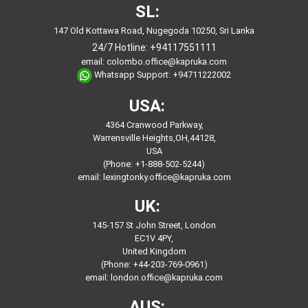
SL:
147 Old Kottawa Road, Nugegoda 10250, Sri Lanka
24/7 Hotline:
+94117551111
email:
colombo.office@kapruka.com
Whatsapp Support:
+94711222002
USA:
4364 Cranwood Parkway,
Warrensville Heights,OH,44128,
USA
(Phone: +1-888-502-5244)
email:
lexingtonky.office@kapruka.com
UK:
145-157 St John Street, London
EC1V 4PY,
United Kingdom
(Phone: +44-203-769-0961)
email:
london.office@kapruka.com
AUS: