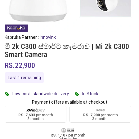
Kapruka Partner :
Innovink
මි 2k C300 ස්මාර්ට් කැමරාව | Mi 2k C300
Smart Camera
RS.22,900
Last 1 remaining
Low cost islandwide delivery
In Stock
Payment offers available at checkout
RS. 7,633
per month
RS. 7,900
per month
3 months
3 months
RS. 1,107
per month
24 months