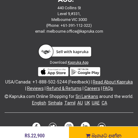
440 Collins St
Level 9,#331,
Melbourne VIC 3000
(Phone: +61-391-112-322)
email:
melbourne.office@kapruka.com
Download
Kapruka App
USA/Canada: +1-888-502-5244 (Feedback) |
Read About Kapruka
|
Reviews
|
Refund & Returns
|
Careers
|
FAQs
Kapruka.com
Online Shopping for
Sri Lankans
around the world.
English
Sinhala
Tamil
AU
UK
UAE
CA
RS.22,900
බෑගයට දාන්න