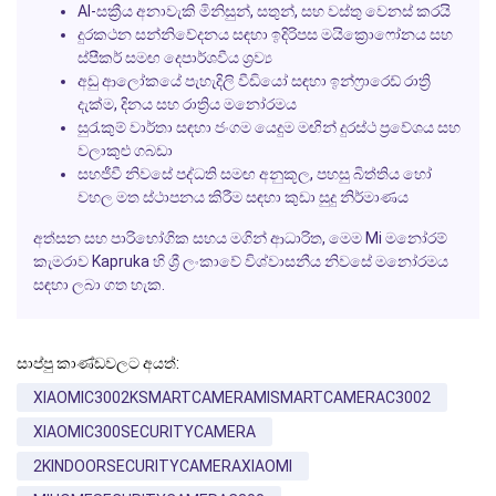
AI-සක්‍රීය අනාවැකි මිනිසුන්, සතුන්, සහ වස්තු වෙනස් කරයි
දුරකථන සන්නිවේදනය සඳහා ඉදිරිපස මයික්‍රොෆෝනය සහ
ස්පීකර් සමඟ දෙපාර්ශවීය ශ්‍රව්‍ය
අඩු ආලෝකයේ පැහැදිලි වීඩියෝ සඳහා ඉන්ෆ්‍රාරෙඩ් රාත්‍රි
දැක්ම, දිනය සහ රාත්‍රිය මනෝරමය
සුරැකුම් වාර්තා සඳහා ජංගම යෙදුම මඟින් දුරස්ථ ප්‍රවේශය සහ
වලාකුළු ගබඩා
සහජීවී නිවසේ පද්ධති සමඟ අනුකූල, පහසු බිත්තිය හෝ
වහල මත ස්ථාපනය කිරීම සඳහා කුඩා සුදු නිර්මාණය
අත්සන සහ පාරිභෝගික සහය මගින් ආධාරිත, මෙම Mi මනෝරම්
කැමරාව Kapruka හි ශ්‍රී ලංකාවේ විශ්වාසනීය නිවසේ මනෝරමය
සඳහා ලබා ගත හැක.
සාප්පු කාණ්ඩවලට අයත්:
XIAOMIC3002KSMARTCAMERAMISMARTCAMERAC3002
XIAOMIC300SECURITYCAMERA
2KINDOORSECURITYCAMERAXIAOMI