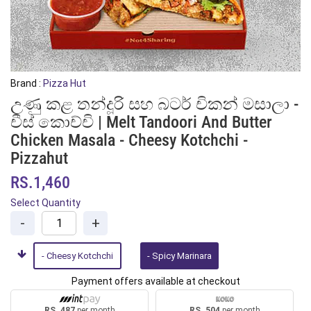
Brand :
Pizza Hut
උණු කළ තන්දූරි සහ බටර් චිකන් මසාලා -
චීස් කොච්චි | Melt Tandoori And Butter
Chicken Masala - Cheesy Kotchchi -
Pizzahut
RS.1,460
Select Quantity
-
+
- Cheesy Kotchchi
- Spicy Marinara
Payment offers available at checkout
RS. 487
per month
RS. 504
per month