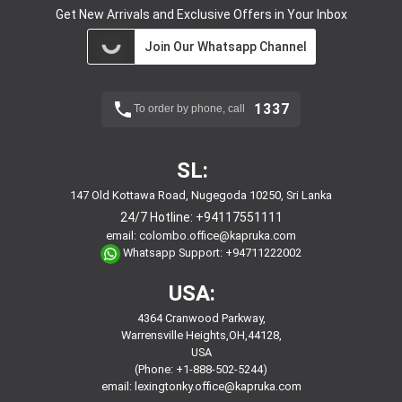
Get New Arrivals and Exclusive Offers in Your Inbox
Join Our Whatsapp Channel
1337
To order by phone, call
SL:
147 Old Kottawa Road, Nugegoda 10250, Sri Lanka
24/7 Hotline:
+94117551111
email:
colombo.office@kapruka.com
Whatsapp Support:
+94711222002
USA:
4364 Cranwood Parkway,
Warrensville Heights,OH,44128,
USA
(Phone: +1-888-502-5244)
email:
lexingtonky.office@kapruka.com