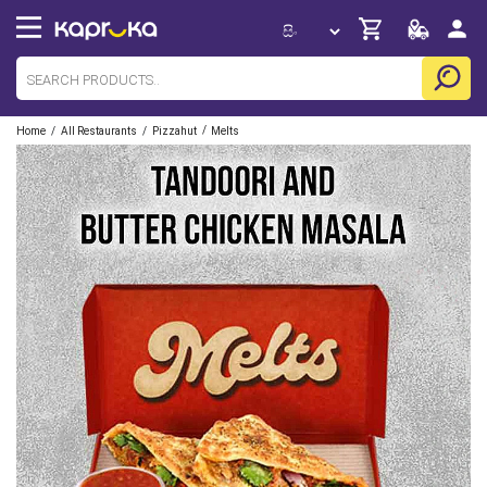
/
/
/
Home
All Restaurants
Pizzahut
Melts