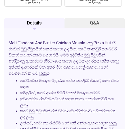
3 months
3 months
Details
Q&A
Melt Tandoori And Butter Chicken Masala
යනු Pizza Hut හි
රසවත් මුඩු පිටුපසින් සකස් කරන ලද පිසා, කෘමි තාන්ඩුරි සහ බටර්
චිකන් රසයන් එකට ගෙන එයි. මෙම අද්විතීය මුඩු පිටුපසින්
ඉන්දියානු ආකාරයට නිර්මාණය කරන ලද මසාලා රසය සහිත පහසු
අත්පත් ආහාරයක් වන අතර, දිවා ආහාරය, රාත්‍රී ආහාරය හෝ
වේගයෙන් කෑමට සුදුසුය.
පාරම්පරික මසාලා මිශ්‍රණය සහිත තාන්ඩුරි චිකන්, සත්‍ය රසය
සඳහා
සම්පූර්ණ, කෘමි ආශ්‍රිත බටර් චිකන් මසාලා පුරවීම
සුවඳ සහිත, රසවත් සටහන් සඳහා තාජා කොරියන්ඩර් සහ
ලූණු
කෘමි මුඩු පිටුපසින් රන් වර්ණයට පරිපූර්ණව බේකර් කරන
ලද ලුණු
උත්සව, සාමාන්‍ය රැස්වීම් හෝ සති අන්ත ආහාර සඳහා සුදුසු