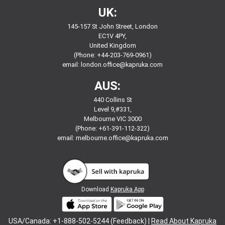
UK:
145-157 St John Street, London
EC1V 4PY,
United Kingdom
(Phone: +44-203-769-0961)
email:
london.office@kapruka.com
AUS:
440 Collins St
Level 9,#331,
Melbourne VIC 3000
(Phone: +61-391-112-322)
email:
melbourne.office@kapruka.com
Download
Kapruka App
USA/Canada: +1-888-502-5244 (Feedback) |
Read About Kapruka