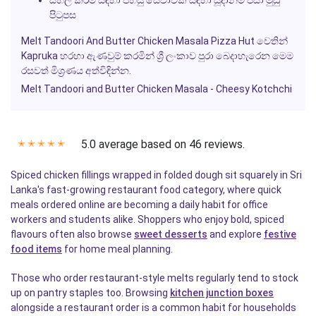
සහල් කිරීම සඳහා පහසු සේවාවක් සඳහා සූදානම් පිසා මුඩු
පිටුපස
Melt Tandoori And Butter Chicken Masala Pizza Hut වෙතින්
Kapruka හරහා ඇණවුම් කරමින් ශ්‍රී ලංකාව පුරා බෙදාහැරෙන මෙම
රසවත් මිශ්‍රණය අත්විඳින්න.
Melt Tandoori and Butter Chicken Masala
- Cheesy Kotchchi
5.0 average based on 46 reviews.
✭
✭
✭
✭
✭
Spiced chicken fillings wrapped in folded dough sit squarely in Sri
Lanka's fast-growing restaurant food category, where quick
meals ordered online are becoming a daily habit for office
workers and students alike. Shoppers who enjoy bold, spiced
flavours often also browse
sweet desserts
and explore
festive
food items
for home meal planning.
Those who order restaurant-style melts regularly tend to stock
up on pantry staples too. Browsing
kitchen junction boxes
alongside a restaurant order is a common habit for households