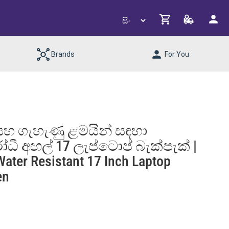
Brands
For You
මි සහ ගැහැණු ළමයින් සඳහා
ධී අඟල් 17 ලැප්ටොප් බැක්පැක් |
Water Resistant 17 Inch Laptop
en