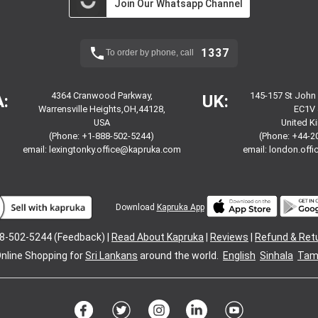
Join Our Whatsapp Channel
1337
To order by phone, call
4364 Cranwood Parkway,
145-157 St John
:
UK:
Warrensville Heights,OH,44128,
EC1V 
USA
United 
(Phone: +1-888-502-5244)
(Phone: +44-2
email:
lexingtonky.office@kapruka.com
email:
london.off
Download
Kapruka App
8-502-5244 (Feedback) |
Read About Kapruka
|
Reviews
|
Refund & Ret
nline Shopping for
Sri Lankans
around the world.
English
Sinhala
Tami