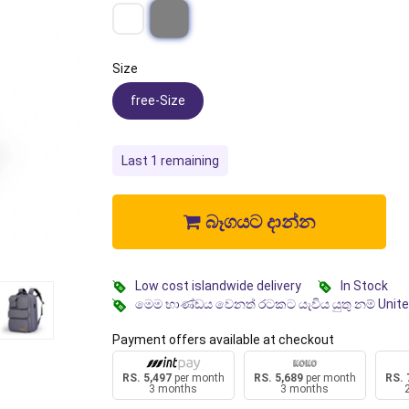
Size
free-Size
Last 1 remaining
බෑගයට දාන්න
Low cost islandwide delivery
In Stock
මෙම භාණ්ඩය වෙනත් රටකට යැවිය යුතු නම් Unit
Payment offers available at checkout
RS. 5,497
per month
RS. 5,689
per month
RS. 
3 months
3 months