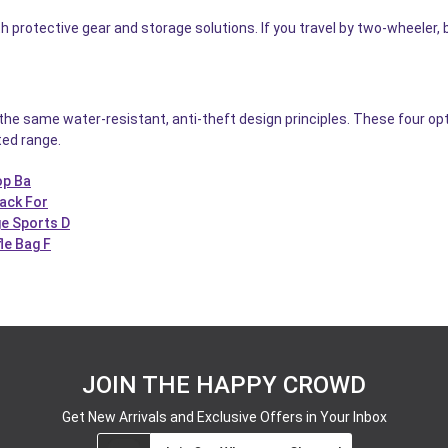
protective gear and storage solutions. If you travel by two-wheeler,
the same water-resistant, anti-theft design principles. These four op
ted range.
op Ba
ack For
e Sports D
le Bag F
JOIN THE HAPPY CROWD
Get New Arrivals and Exclusive Offers in Your Inbox