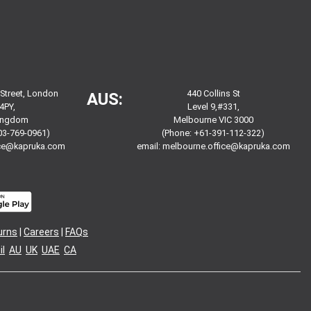
 Street, London
440 Collins St
AUS:
4PY,
Level 9,#331,
Kingdom
Melbourne VIC 3000
03-769-0961)
(Phone: +61-391-112-322)
ice@kapruka.com
email:
melbourne.office@kapruka.com
urns
|
Careers
|
FAQs
l
AU
UK
UAE
CA