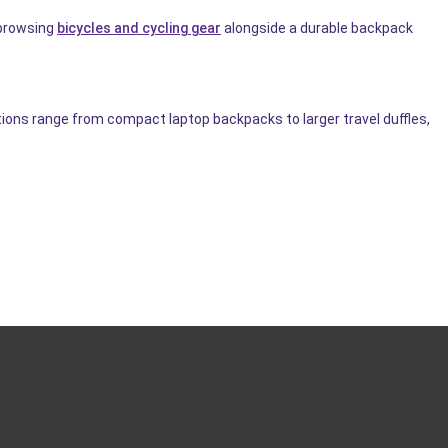
 browsing
bicycles and cycling gear
alongside a durable backpack
tions range from compact laptop backpacks to larger travel duffles,