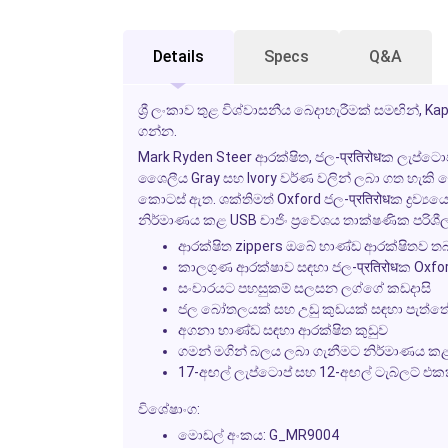
Details
Specs
Q&A
ශ්‍රී ලංකාව තුළ විශ්වාසනීය බෙදාහැරීමක් සමඟින්, Ka
ගන්න.
Mark Ryden Steer ආරක්ෂිත, ජල-प्रतिरोधක ලැප්ටොප
ශෛලීය Gray සහ Ivory වර්ණ වලින් ලබා ගත හැකි
කොටස් ඇත. ශක්තිමත් Oxford ජල-प्रतिरोधක ද්‍රව්‍
නිර්මාණය කළ USB චාජිං ප්‍රවේශය තාක්ෂණික පරිශී
ආරක්ෂිත zippers ඔබේ භාණ්ඩ ආරක්ෂිතව ත
කාලගුණ ආරක්ෂාව සඳහා ජල-प्रतिरोधක Oxford ද්
සංචාරයට පහසුකම් සලසන ලග්ගේ කඩදාසි
ජල බෝතලයක් සහ උඩු කුඩයක් සඳහා පැත්ත
අගනා භාණ්ඩ සඳහා ආරක්ෂිත කුඩුව
ගමන් මගින් බලය ලබා ගැනීමට නිර්මාණය කළ U
17-අඟල් ලැප්ටොප් සහ 12-අඟල් ටැබ්ලට් එක
විශේෂාංග:
මොඩල් අංකය: G_MR9004