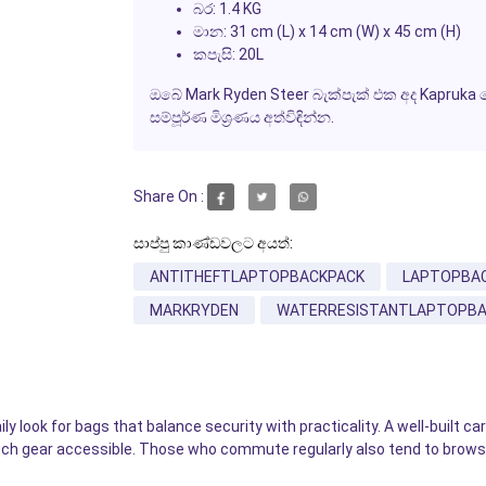
බර: 1.4 KG
මාන: 31 cm (L) x 14 cm (W) x 45 cm (H)
කපැසි: 20L
ඔබේ Mark Ryden Steer බැක්පැක් එක අද Kapruk
සම්පූර්ණ මිශ්‍රණය අත්විඳින්න.
Share On :
සාප්පු කාණ්ඩවලට අයත්:
ANTITHEFTLAPTOPBACKPACK
LAPTOPBA
MARKRYDEN
WATERRESISTANTLAPTOPBA
look for bags that balance security with practicality. A well-built car
tech gear accessible. Those who commute regularly also tend to brow