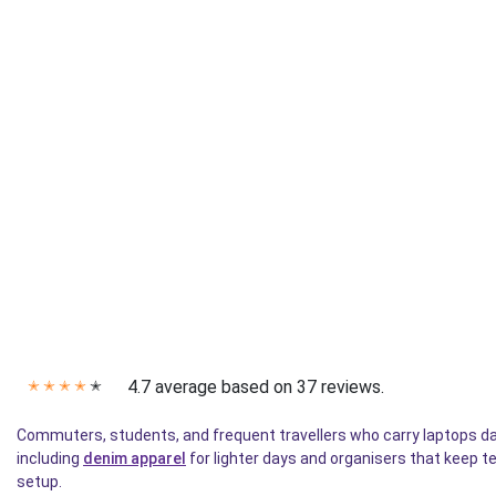
4.7 average based on 37 reviews.
✭
✭
✭
✭
✭
Commuters, students, and frequent travellers who carry laptops daily 
including
denim apparel
for lighter days and organisers that keep 
setup.