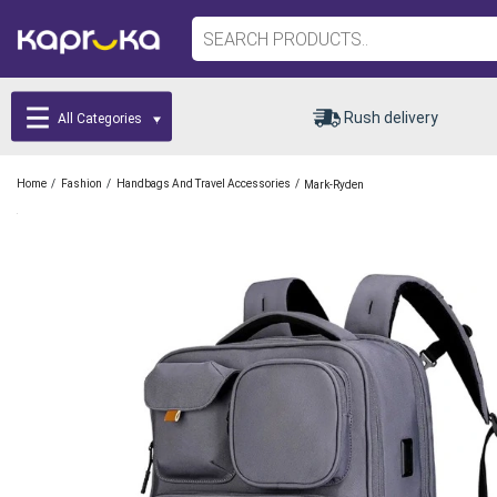
Rush delivery
All Categories
/
/
/
Home
Fashion
Handbags And Travel Accessories
Mark-Ryden