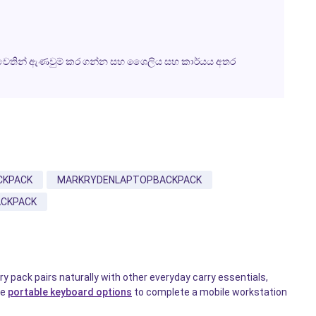
a වෙතින් ඇණවුම් කර ගන්න සහ ශෛලිය සහ කාර්යය අතර
CKPACK
MARKRYDENLAPTOPBACKPACK
CKPACK
ry pack pairs naturally with other everyday carry essentials,
se
portable keyboard options
to complete a mobile workstation