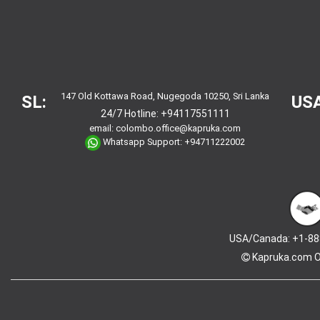
147 Old Kottawa Road, Nugegoda 10250, Sri Lanka
SL:
USA
24/7 Hotline:
+94117551111
email:
colombo.office@kapruka.com
Whatsapp Support:
+94711222002
USA/Canada: +1-88
Kapruka.com
O