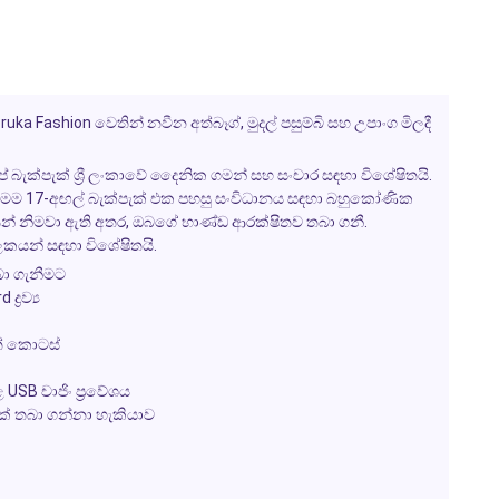
pruka Fashion වෙතින් නවීන අත්බෑග්, මුදල් පසුම්බි සහ උපාංග මිලදී
් බැක්පැක් ශ්‍රී ලංකාවේ දෛනික ගමන් සහ සංචාර සඳහා විශේෂිතයි.
 මෙම 17-අඟල් බැක්පැක් එක පහසු සංවිධානය සඳහා බහුකෝණික
යයෙන් නිමවා ඇති අතර, ඔබගේ භාණ්ඩ ආරක්ෂිතව තබා ගනී.
ලකයන් සඳහා විශේෂිතයි.
බා ගැනීමට
‍රව්‍ය
ේ කොටස්
SB චාජිං ප්‍රවේශය
ක් තබා ගන්නා හැකියාව