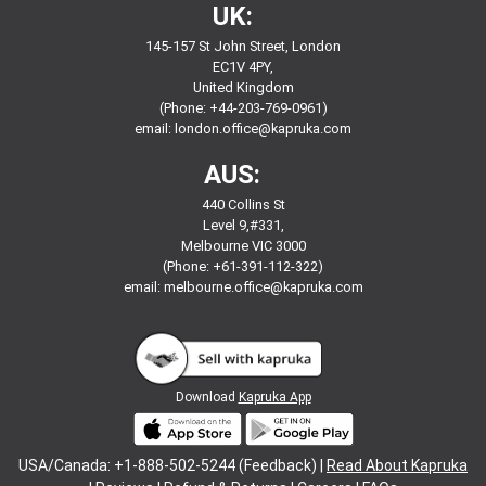
UK:
145-157 St John Street, London
EC1V 4PY,
United Kingdom
(Phone: +44-203-769-0961)
email:
london.office@kapruka.com
AUS:
440 Collins St
Level 9,#331,
Melbourne VIC 3000
(Phone: +61-391-112-322)
email:
melbourne.office@kapruka.com
Download
Kapruka App
USA/Canada: +1-888-502-5244 (Feedback) |
Read About Kapruka