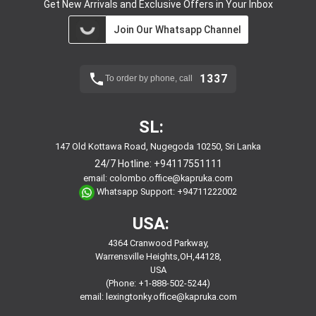
Get New Arrivals and Exclusive Offers in Your Inbox
Join Our Whatsapp Channel
1337
To order by phone, call
SL:
147 Old Kottawa Road, Nugegoda 10250, Sri Lanka
24/7 Hotline:
+94117551111
email:
colombo.office@kapruka.com
Whatsapp Support:
+94711222002
USA:
4364 Cranwood Parkway,
Warrensville Heights,OH,44128,
USA
(Phone: +1-888-502-5244)
email:
lexingtonky.office@kapruka.com