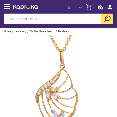
/
/
/
Home
Jewellery
Mallika Hemachandra
Pendants