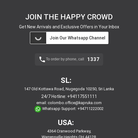
JOIN THE HAPPY CROWD
Get New Arrivals and Exclusive Offers in Your Inbox
Join Our Whatsapp Channel
1337
To order by phone, call
SL:
147 Old Kottawa Road, Nugegoda 10250, Sri Lanka
24/7 Hotline:
+94117551111
email:
colombo.office@kapruka.com
Whatsapp Support:
+94711222002
USA:
4364 Cranwood Parkway,
Warrensville Heights,OH,44128,