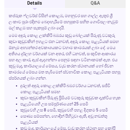
Details
Q&A
කප්රුක ෆ්ලවර්ස් විසින් කොළඹ, මහනුවර සහ ගාල්ල ඇතුළු ශ්‍රී
ලංකාව පුරා එදිනම බෙදාහැරීමේ පහසුකම් සහිත ගොවිපල-නැවුම්
මල් කළඹ සහ සැකසුම් ලබා දෙයි.
මෙම අඳුරු කොළ ලක්කිරි බඹරය කුඩු බෝලයක් පිරුණු වටකුරු
කුඩා කුඩුවකින් ඉහළට එන ධනවත්, අඳුරු කොළ පැළෑටියක් සමඟ
ඕනෑම අභ්‍යන්තර අවකාශයකට වහාම කාමරයක් ලබා දේ. මෙය
අතිශය දුර්ලභ වර්ගයක් වන අතර, එහි ධනවත්, සංකුචිත ආකාරය
සහ අලංකාර, ඇස් ඇදගන්නා පෙනුම සඳහා වටිනාකමක් ඇත. එය
කුඩු මැද, කාර්යාලයේ මේසය, වැඩ කරන ස්ථානයක් හෝ ජීවන
කාමරයේ මේසය මත තැබීමෙන් ස්වභාවික කොළ පැළෑටියක පහසු
ස්පර්ශයක් ලබා ගන්න.
දුරලත් අඳුරු කොළ ලක්කිරි බඹර වර්ගය ධනවත්, සජීවී
කොළ පැළෑටියක් සමඟ
කුඩා කුඩුවකින් පිරුණු ප්‍රිමියම් වටකුරු කුඩුවක දැක්විය හැක
පැළෑටියෙහි උස සම්පූර්ණයෙන් 25 සෙමී
කුඩුවෙහි උස 8 සෙමී, කුඩුවෙහි පහළ දිගුකම 5 සෙමී
සෞඛ්‍ය සම්පන්න, හොඳින් පිහිටුවා ඇති, අඩු නඩත්තු
පැළෑටියක්
කුඩු මැද, කාර්යාලයේ මේස, වැඩ කරන ස්ථාන සහ කෝපි