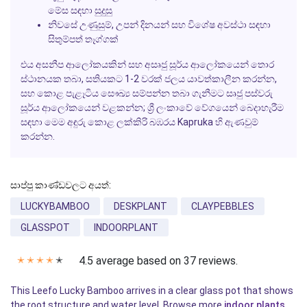
මේස සඳහා සුදුසු
නිවසේ උණුසුම්, උපන් දිනයන් සහ විශේෂ අවස්ථා සඳහා
සිතුම්පත් තෑග්ගක්
එය අසනීප ආලෝකයකින් සහ අසෘජු සූර්ය ආලෝකයෙන් තොර
ස්ථානයක තබා, සතියකට 1-2 වරක් ජලය යාවත්කාලීන කරන්න,
සහ කොළ පැළෑටිය සෞඛ්‍ය සම්පන්න තබා ගැනීමට සෘජු පස්වරු
සූර්ය ආලෝකයෙන් වළකන්න; ශ්‍රී ලංකාවේ වේගයෙන් බෙදාහැරීම
සඳහා මෙම අඳුරු කොළ ලක්කිරි බඹරය Kapruka හි ඇණවුම්
කරන්න.
සාප්පු කාණ්ඩවලට අයත්:
LUCKYBAMBOO
DESKPLANT
CLAYPEBBLES
GLASSPOT
INDOORPLANT
4.5 average based on 37 reviews.
✭
✭
✭
✭
✭
This Leefo Lucky Bamboo arrives in a clear glass pot that shows
the root structure and water level. Browse more
indoor plants