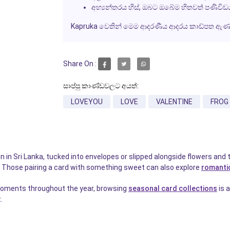
අභ්‍යන්තරය හිස්, ඔබට ඔබේම හිතවත් පණිවිඩ
Kapruka වෙතින් මෙම ආදරණීය ආදරය කාඩ්පත ඇණ
Share On :
සාප්පු කාණ්ඩවලට අයත්:
LOVEYOU
LOVE
VALENTINE
FROG
 in Sri Lanka, tucked into envelopes or slipped alongside flowers an
s. Those pairing a card with something sweet can also explore
romantic
moments throughout the year, browsing
seasonal card collections
is 
.