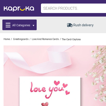
Rush delivery
All Categories
/
/
/
Home
Greetingcards
Love And Romance Cards
The-Card-Ceylona