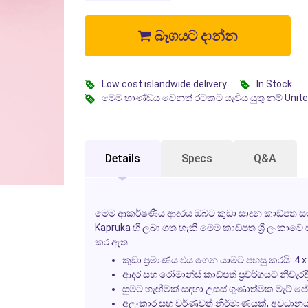
බෑගයට දාන්න
Low cost islandwide delivery
In Stock
මෙම භාණ්ඩය වෙනත් රටකට යැවිය යුතු නම් Unit
Details
Specs
Q&A
මෙම ආකර්ෂණීය ආදරය ඔබට කුඩා සාදන කාඩ්පත සමඟ 
Kapruka හි ලබා ගත හැකි මෙම කාඩ්පත ශ්‍රී ලංකාව
කර ඇත.
කුඩා ප්‍රමාණය එය ගෙන යාමට පහසු කරයි: 4 x
ආදර සහ රෝමාන්ස් කාඩ්පත් ප්‍රවර්ගයට නිවැරදි
සුමට හැඟීමක් සඳහා උසස් ගුණාත්මක මැට් ප
අලංකාර සහ වර්ණවත් නිර්මාණයක්, අවධානය