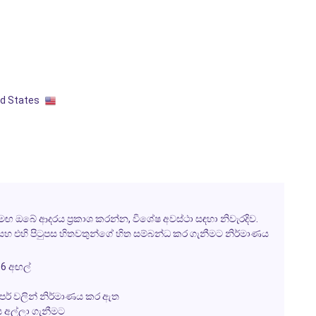
ed States
ඔබේ ආදරය ප්‍රකාශ කරන්න, විශේෂ අවස්ථා සඳහා නිවැරදිව.
ේ සහ එහි පිටුපස හිතවතුන්ගේ හිත සම්බන්ධ කර ගැනීමට නිර්මාණය
 6 අඟල්
ේපර් වලින් නිර්මාණය කර ඇත
 අල්ලා ගැනීමට