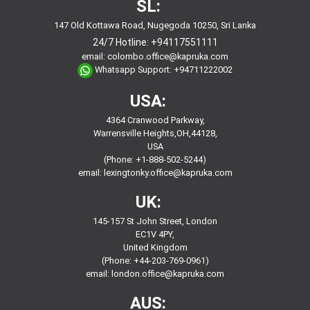
SL:
147 Old Kottawa Road, Nugegoda 10250, Sri Lanka
24/7 Hotline:
+94117551111
email:
colombo.office@kapruka.com
Whatsapp Support:
+94711222002
USA:
4364 Cranwood Parkway,
Warrensville Heights,OH,44128,
USA
(Phone: +1-888-502-5244)
email:
lexingtonky.office@kapruka.com
UK:
145-157 St John Street, London
EC1V 4PY,
United Kingdom
(Phone: +44-203-769-0961)
email:
london.office@kapruka.com
AUS: