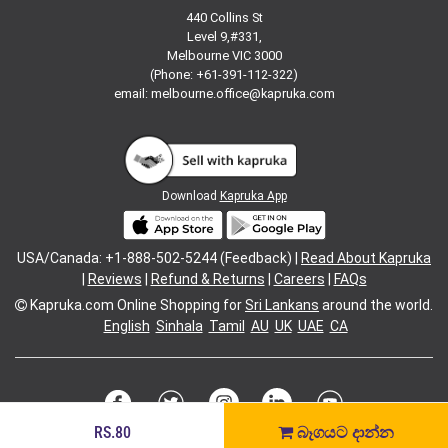
440 Collins St
Level 9,#331,
Melbourne VIC 3000
(Phone: +61-391-112-322)
email:
melbourne.office@kapruka.com
Download
Kapruka App
USA/Canada: +1-888-502-5244 (Feedback) |
Read About Kapruka
|
Reviews
|
Refund & Returns
|
Careers
|
FAQs
Kapruka.com
Online Shopping for
Sri Lankans
around the world.
English
Sinhala
Tamil
AU
UK
UAE
CA
RS.80
බෑගයට දාන්න