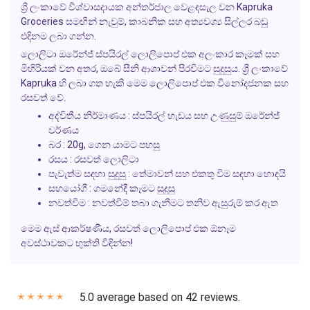
ශ්‍රී ලංකාවේ විශ්වාසදායක අන්තර්ජාල වෙළඳසැල වන Kapruka
Groceries සමඟින් නැවුම්, කාබනික සහ අත්‍යවශ්‍ය සිල්ලර බඩු
එදිනම ලබා ගන්න.
ලොලිටා ඔරේන්ජ් ස්පයිරල් ලොලිපොප් එක අලංකාර කෑමක් සහ
මිහිරියක් වන අතර, ඔබේ සීනි ආශාවන් පිරවීමට සුදුසුය. ශ්‍රී ලංකාවේ
Kapruka හි ලබා ගත හැකි මෙම ලොලිපොප් එක විනෝදජනක සහ
රසවත් වේ.
අද්විතීය නිර්මාණය :
ස්පයිරල් හැඩය සහ උණුසුම් ඔරේන්ජ්
වර්ණය
බර :
20g, ගෙන යාමට පහසු
රසය :
රසවත් ලොලිටා
පැවැත්ම සඳහා සුදුසු :
තේමාවන් සහ එකතු වීම සඳහා හොඳයි
සහයෝගී :
ගමනේදී කෑමට සුදුසු
නවත්වීම :
නවත්වීම් තබා ගැනීමට තනිව ඇසුරුම් කර ඇත
මෙම ඇස් ආකර්ෂණීය, රසවත් ලොලිපොප් එක ඕනෑම
අවස්ථාවකට භුක්ති විඳින්න!
5.0 average based on 42 reviews.
✭
✭
✭
✭
✭