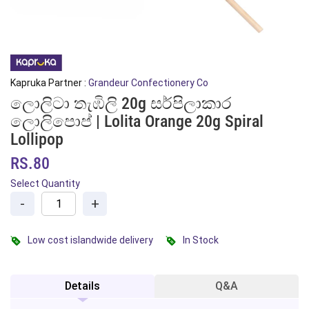
Kapruka Partner :
Grandeur Confectionery Co
ලොලිටා තැඹිලි 20g සර්පිලාකාර
ලොලිපොප් | Lolita Orange 20g Spiral
Lollipop
RS.80
Select Quantity
-
+
Low cost islandwide delivery
In Stock
Details
Q&A