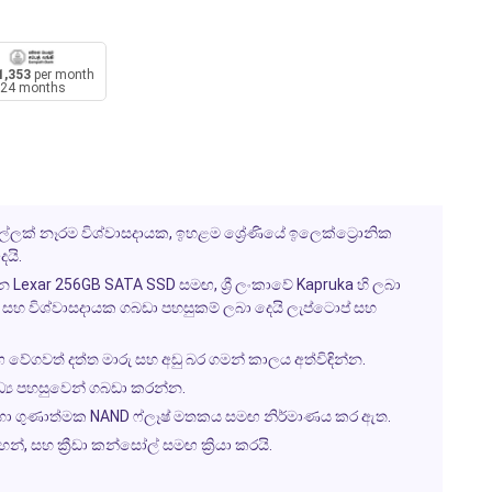
1,353
per month
24 months
 මුල්ලක් නෑරම විශ්වාසදායක, ඉහළම ශ්‍රේණියේ ඉලෙක්ට්‍රොනික
යි.
exar 256GB SATA SSD සමඟ, ශ්‍රී ලංකාවේ Kapruka හි ලබා
ග සහ විශ්වාසදායක ගබඩා පහසුකම් ලබා දෙයි ලැප්ටොප් සහ
 වේගවත් දත්ත මාරු සහ අඩු බර ගමන් කාලය අත්විඳින්න.
ධ්‍ය පහසුවෙන් ගබඩා කරන්න.
ඳහා ගුණාත්මක NAND ෆ්ලෑෂ් මතකය සමඟ නිර්මාණය කර ඇත.
, සහ ක්‍රීඩා කන්සෝල් සමඟ ක්‍රියා කරයි.