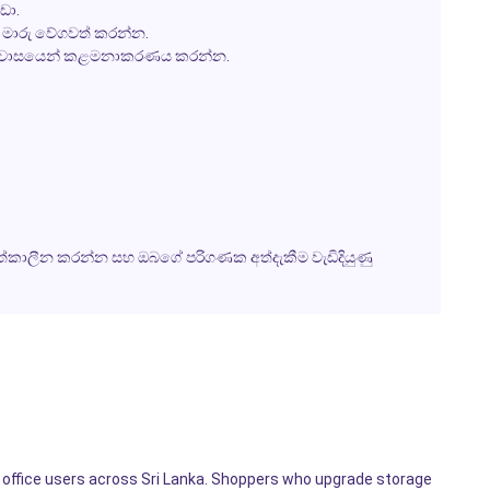
ඩා.
මාරු වේගවත් කරන්න.
විශ්වාසයෙන් කළමනාකරණය කරන්න.
වත්කාලීන කරන්න සහ ඔබගේ පරිගණක අත්දැකීම වැඩිදියුණු
e office users across Sri Lanka. Shoppers who upgrade storage