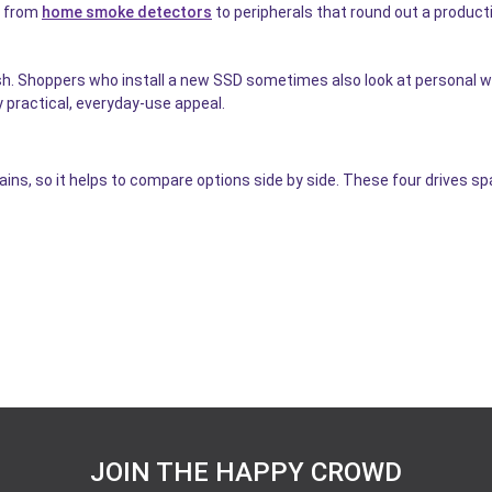
g from
home smoke detectors
to peripherals that round out a produc
sh. Shoppers who install a new SSD sometimes also look at personal w
y practical, everyday-use appeal.
ins, so it helps to compare options side by side. These four drives sp
JOIN THE HAPPY CROWD