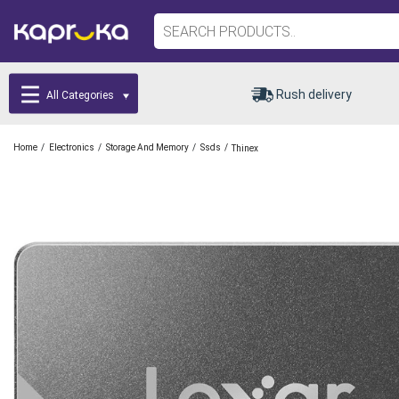
Rush delivery
All Categories
/
/
/
/
Home
Electronics
Storage And Memory
Ssds
Thinex