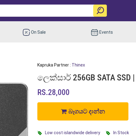
On Sale
Events
Kapruka Partner :
Thinex
ලෙක්සාර් 256GB SATA SSD |
RS.28,000
බෑගයට දාන්න
Low cost islandwide delivery
In Stock