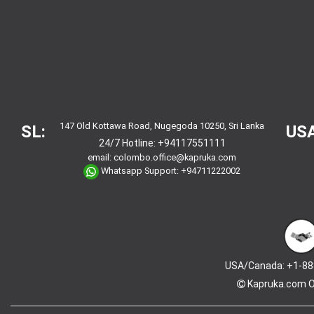
147 Old Kottawa Road, Nugegoda 10250, Sri Lanka
SL:
USA
24/7 Hotline:
+94117551111
email:
colombo.office@kapruka.com
Whatsapp Support:
+94711222002
USA/Canada: +1-88
Kapruka.com
O