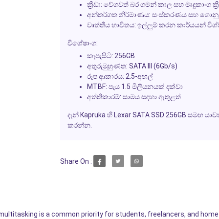
ක්‍රීඩා:
වේගවත් බර ගමන් කාල සහ මෘදුකාංග ක්‍රී
අන්තර්ගත නිර්මාණය:
සංස්කරණය සහ ගොනු 
වෘත්තීය භාවිතය:
ඉල්ලුම් කරන කාර්යයන් 
විශේෂාංග:
කැපැසිටි: 256GB
අතුරුමුහුණත: SATA III (6Gb/s)
රූප ආකාරය: 2.5-අඟල්
MTBF: පැය 1.5 මිලියනයක් දක්වා
අත්තිකාරම්: සාමය සඳහා ඇතුළත්
දැන් Kapruka හි Lexar SATA SSD 256GB සමඟ යා
කරන්න.
Share On :
multitasking is a common priority for students, freelancers, and hom