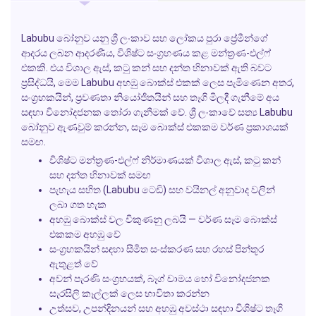
Labubu බෝනුව යනු ශ්‍රී ලංකාව සහ ලෝකය පුරා ප්‍රේමීන්ගේ
ආදරය ලබන ආදරණීය, විශිෂ්ට සංග්‍රහණය කළ මන්ත්‍රණ-එල්ෆ්
එකකි. එය විශාල ඇස්, කටු කන් සහ දන්ත හිනාවක් ඇති බවට
ප්‍රසිද්ධයි, මෙම Labubu අහඹු බොක්ස් එකක් ලෙස පැමිණෙන අතර,
සංග්‍රහකයින්, ප්‍රවණතා නියෝජිතයින් සහ තෑගි මිලදී ගැනීමේ අය
සඳහා විනෝදජනක තෝරා ගැනීමක් වේ. ශ්‍රී ලංකාවේ සත්‍ය Labubu
බෝනුව ඇණවුම් කරන්න, සෑම බොක්ස් එකකම වර්ණ ප්‍රකාශයක්
සමඟ.
විශිෂ්ට මන්ත්‍රණ-එල්ෆ් නිර්මාණයක් විශාල ඇස්, කටු කන්
සහ දන්ත හිනාවක් සමඟ
පැහැය සහිත (Labubu ටෙඩි) සහ වයිනල් අනුවාද වලින්
ලබා ගත හැක
අහඹු බොක්ස් වල විකුණනු ලබයි — වර්ණ සෑම බොක්ස්
එකකම අහඹු වේ
සංග්‍රහකයින් සඳහා සීමිත සංස්කරණ සහ රහස් පින්තූර
ඇතුළත් වේ
අවන් පැරණි සංග්‍රහයක්, බෑග් චාමය හෝ විනෝදජනක
සැරසිලි කෑල්ලක් ලෙස භාවිතා කරන්න
උත්සව, උපන්දිනයන් සහ අහඹු අවස්ථා සඳහා විශිෂ්ට තෑගි