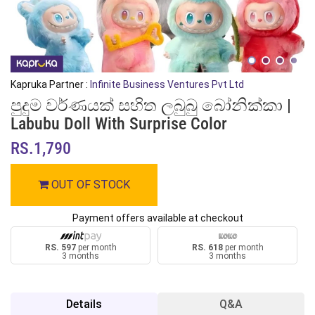
Kapruka Partner :
Infinite Business Ventures Pvt Ltd
පුදුම වර්ණයක් සහිත ලබුබු බෝනික්කා |
Labubu Doll With Surprise Color
RS.1,790
OUT OF STOCK
Payment offers available at checkout
RS. 597
per month
RS. 618
per month
3 months
3 months
Details
Q&A