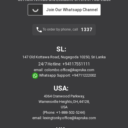
Join Our Whatsapp Channel
1337
To order by phone, call
SL:
147 Old Kottawa Road, Nugegoda 10250, Sri Lanka
24/7 Hotline:
+94117551111
email:
colombo.office@kapruka.com
Whatsapp Support:
+94711222002
USA:
4364 Cranwood Parkway,
Warrensville Heights,OH,44128,
USA
(Phone: +1-888-502-5244)
email:
lexingtonky.office@kapruka.com