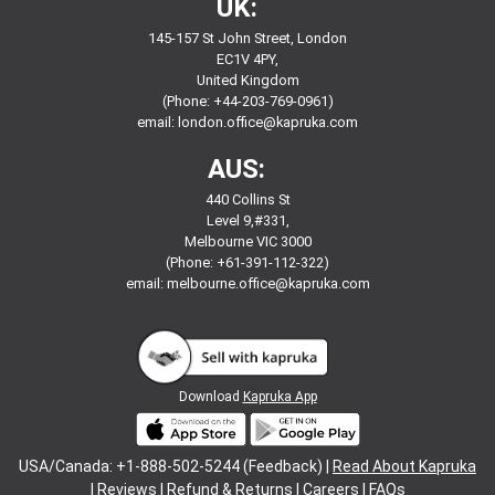
UK:
145-157 St John Street, London
EC1V 4PY,
United Kingdom
(Phone: +44-203-769-0961)
email:
london.office@kapruka.com
AUS:
440 Collins St
Level 9,#331,
Melbourne VIC 3000
(Phone: +61-391-112-322)
email:
melbourne.office@kapruka.com
Download
Kapruka App
USA/Canada: +1-888-502-5244 (Feedback) |
Read About Kapruka
|
Reviews
|
Refund & Returns
|
Careers
|
FAQs