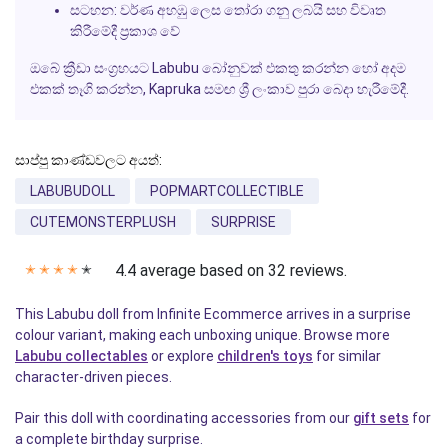
සටහන: වර්ණ අහඹු ලෙස තෝරා ගනු ලබයි සහ විවෘත
කිරීමේදී ප්‍රකාශ වේ
ඔබේ ක්‍රීඩා සංග්‍රහයට Labubu බෝනුවක් එකතු කරන්න හෝ අදම
එකක් තෑගි කරන්න, Kapruka සමඟ ශ්‍රී ලංකාව පුරා බෙදා හැරීමේදී.
සාප්පු කාණ්ඩවලට අයත්:
LABUBUDOLL
POPMARTCOLLECTIBLE
CUTEMONSTERPLUSH
SURPRISE
4.4 average based on 32 reviews.
✭
✭
✭
✭
✭
This Labubu doll from Infinite Ecommerce arrives in a surprise
colour variant, making each unboxing unique. Browse more
Labubu collectables
or explore
children's toys
for similar
character-driven pieces.
Pair this doll with coordinating accessories from our
gift sets
for
a complete birthday surprise.