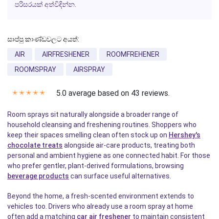
පරිසරයක් අත්විඳින්න.
සාප්පු කාණ්ඩවලට අයත්:
AIR
AIRFRESHENER
ROOMFREHENER
ROOMSPRAY
AIRSPRAY
5.0 average based on 43 reviews.
✭
✭
✭
✭
✭
Room sprays sit naturally alongside a broader range of
household cleansing and freshening routines. Shoppers who
keep their spaces smelling clean often stock up on
Hershey's
chocolate treats
alongside air-care products, treating both
personal and ambient hygiene as one connected habit. For those
who prefer gentler, plant-derived formulations, browsing
beverage products
can surface useful alternatives.
Beyond the home, a fresh-scented environment extends to
vehicles too. Drivers who already use a room spray at home
often add a matching
car air freshener
to maintain consistent