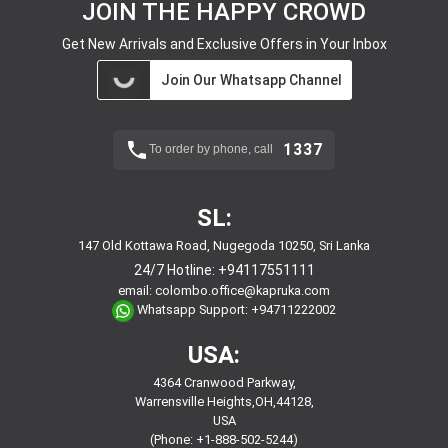
JOIN THE HAPPY CROWD
Get New Arrivals and Exclusive Offers in Your Inbox
Join Our Whatsapp Channel
1337
To order by phone, call
SL:
147 Old Kottawa Road, Nugegoda 10250, Sri Lanka
24/7 Hotline:
+94117551111
email:
colombo.office@kapruka.com
Whatsapp Support:
+94711222002
USA:
4364 Cranwood Parkway,
Warrensville Heights,OH,44128,
USA
(Phone: +1-888-502-5244)