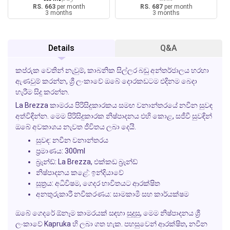
RS. 663
per month
RS. 687
per month
3 months
3 months
Details
Q&A
කප්රුක වෙතින් නැවුම්, කාබනික සිල්ලර බඩු අන්තර්ජාලය හරහා
ඇණවුම් කරන්න, ශ්‍රී ලංකාවේ ඔබේ දොරකඩටම එදිනම බෙදා
හැරීම සිදු කරන්න.
La Brezza කාමරය පිරිසිදුකාරකය සමඟ වනාන්තරයේ නවීන සුවඳ
අත්විඳින්න. මෙම
පිරිසිදුකාරක
නිෂ්පාදනය එහි කොළ, සජීවී සුවඳින්
ඔබේ අවකාශය නැවත ජීවිතය ලබා දෙයි.
සුවඳ:
නවීන වනාන්තරය
ප්‍රමාණය:
300ml
බ්‍රෑන්ඩ්:
La Brezza, එක්කඩ බ්‍රෑන්ඩ්
නිෂ්පාදනය කළේ:
ඉන්දියාවේ
සූත්‍රය:
අධිවිෂම, ගෙදර භාවිතයට ආරක්ෂිත
අනතුරුකාරී නවීකරණය:
සාමකාමී සහ කාර්යක්ෂම
ඔබේ ගෙදරේ ඕනෑම කාමරයක් සඳහා සුදුසු, මෙම නිෂ්පාදනය ශ්‍රී
ලංකාවේ Kapruka හි ලබා ගත හැක. පහසුවෙන් ආරක්ෂිත, නවීන