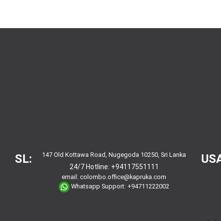
147 Old Kottawa Road, Nugegoda 10250, Sri Lanka
SL:
USA
24/7 Hotline:
+94117551111
email:
colombo.office@kapruka.com
Whatsapp Support:
+94711222002