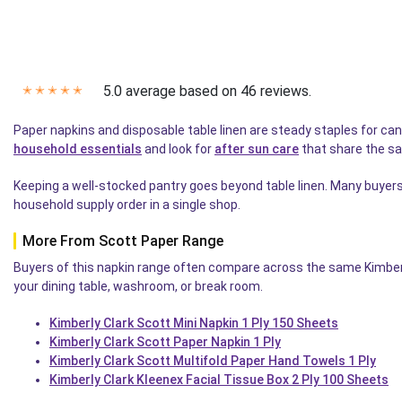
5.0 average based on 46 reviews.
✭
✭
✭
✭
✭
Paper napkins and disposable table linen are steady staples for ca
household essentials
and look for
after sun care
that share the sa
Keeping a well-stocked pantry goes beyond table linen. Many buyer
household supply order in a single shop.
More From Scott Paper Range
Buyers of this napkin range often compare across the same Kimberly 
your dining table, washroom, or break room.
Kimberly Clark Scott Mini Napkin 1 Ply 150 Sheets
Kimberly Clark Scott Paper Napkin 1 Ply
Kimberly Clark Scott Multifold Paper Hand Towels 1 Ply
Kimberly Clark Kleenex Facial Tissue Box 2 Ply 100 Sheets