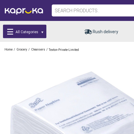
Rush delivery
All Categories
/
/
/
Home
Grocery
Cleansers
Texton-Private-Limited