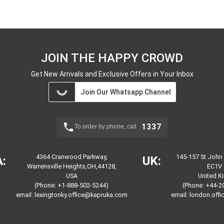
JOIN THE HAPPY CROWD
Get New Arrivals and Exclusive Offers in Your Inbox
Join Our Whatsapp Channel
1337
To order by phone, call
4364 Cranwood Parkway,
145-157 St John
:
UK:
Warrensville Heights,OH,44128,
EC1V 
USA
United 
(Phone: +1-888-502-5244)
(Phone: +44-2
email:
lexingtonky.office@kapruka.com
email:
london.off