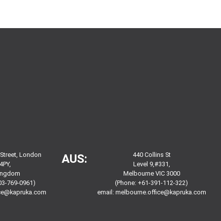
 Street, London
440 Collins St
AUS:
4PY,
Level 9,#331,
Kingdom
Melbourne VIC 3000
03-769-0961)
(Phone: +61-391-112-322)
ice@kapruka.com
email:
melbourne.office@kapruka.com