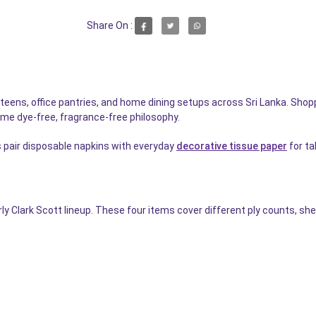
Share On :
nteens, office pantries, and home dining setups across Sri Lanka. Sh
me dye-free, fragrance-free philosophy.
s pair disposable napkins with everyday
decorative tissue paper
for ta
Clark Scott lineup. These four items cover different ply counts, sheet