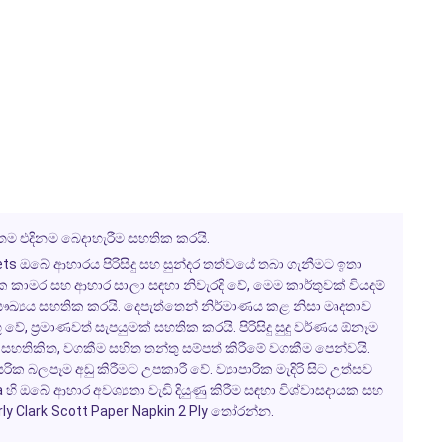
අයිතම එදිනම බෙදාහැරීම සහතික කරයි.
ets
ඔබේ ආහාරය පිරිසිදු සහ සුන්දර තත්වයේ තබා ගැනීමට ඉතා
විවේක කාමර සහ ආහාර සාලා සඳහා නිවැරදි වේ, මෙම කාර්තුවක් වියදම්
ෞඛ්‍යය සහතික කරයි.
දෙපැත්තෙන් නිර්මාණය
කළ නිසා මෘදතාව
 වේ, ප්‍රමාණවත් සැපයුමක් සහතික කරයි.
පිරිසිදු සුදු
වර්ණය ඕනෑම
 සහතිකිත
, වගකීම සහිත තන්තු සම්පත් කිරීමේ වගකීම පෙන්වයි.
සරික බලපෑම අඩු කිරීමට උපකාරී වේ. ව්‍යාපාරික මැදිරි සිට උත්සව
a
හි ඔබේ ආහාර අවශ්‍යතා වැඩි දියුණු කිරීම සඳහා විශ්වාසදායක සහ
ly Clark Scott Paper Napkin 2 Ply
තෝරන්න.