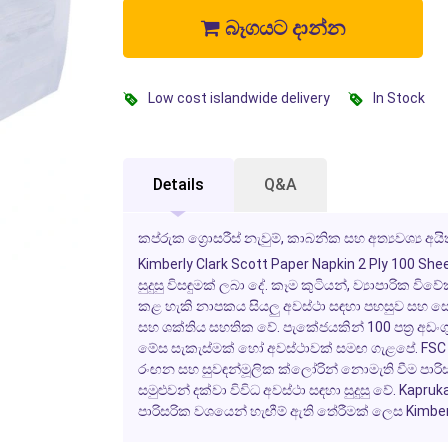
බෑගයට දාන්න
Low cost islandwide delivery
In Stock
Details
Q&A
කප්රුක ග්‍රොසරීස් නැවුම්, කාබනික සහ අත්‍යවශ්‍ය 
Kimberly Clark Scott Paper Napkin 2 Ply 100 She
සුදුසු විසඳුමක් ලබා දේ. කෑම කුටියන්, ව්‍යාපාරික 
කළ හැකි නාපකය සියලු අවස්ථා සඳහා පහසුව සහ ස
සහ ශක්තිය සහතික වේ. පැකේජයකින් 100 පත්‍ර අඩංගු
මේස සැකැස්මක් හෝ අවස්ථාවක් සමඟ ගැළපේ.
FSC
රංඟන සහ සුවඳන්මූලික ක්ලෝරින් නොමැති
වීම පාරි
සමුළුවන් දක්වා විවිධ අවස්ථා සඳහා සුදුසු වේ.
Kapruk
පාරිසරික වශයෙන් හැඟීම් ඇති තේරීමක් ලෙස
Kimber