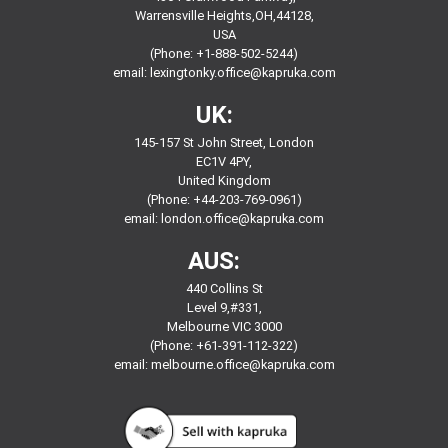
Warrensville Heights,OH,44128,
USA
(Phone: +1-888-502-5244)
email:
lexingtonky.office@kapruka.com
UK:
145-157 St John Street, London
EC1V 4PY,
United Kingdom
(Phone: +44-203-769-0961)
email:
london.office@kapruka.com
AUS:
440 Collins St
Level 9,#331,
Melbourne VIC 3000
(Phone: +61-391-112-322)
email:
melbourne.office@kapruka.com