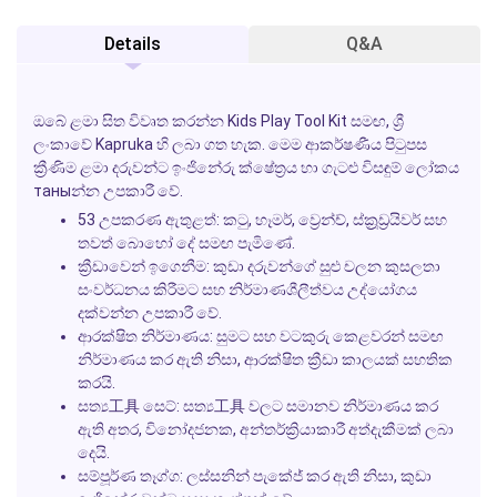
Details
Q&A
ඔබේ ළමා සිත විවෘත කරන්න
Kids Play Tool Kit
සමඟ, ශ්‍රී
ලංකාවේ
Kapruka
හි ලබා ගත හැක. මෙම ආකර්ෂණීය පිටුපස
ක්‍රීණිම ළමා දරුවන්ට ඉංජිනේරු ක්ෂේත්‍රය හා ගැටළු විසඳුම් ලෝකය
таныන්න උපකාරී වේ.
53 උපකරණ ඇතුළත්:
කටු, හෑමර්, ව්‍රෙන්ච්, ස්ක්‍රූඩ්‍රයිවර් සහ
තවත් බොහෝ දේ සමඟ පැමිණේ.
ක්‍රීඩාවෙන් ඉගෙනීම:
කුඩා දරුවන්ගේ සුළු චලන කුසලතා
සංවර්ධනය කිරීමට සහ නිර්මාණශීලීත්වය උද්යෝගය
දක්වන්න උපකාරී වේ.
ආරක්ෂිත නිර්මාණය:
සුමට සහ වටකුරු කෙළවරන් සමඟ
නිර්මාණය කර ඇති නිසා, ආරක්ෂිත ක්‍රීඩා කාලයක් සහතික
කරයි.
සත්‍ය工具 සෙට්:
සත්‍ය工具 වලට සමානව නිර්මාණය කර
ඇති අතර, විනෝදජනක, අන්තර්ක්‍රියාකාරී අත්දැකීමක් ලබා
දෙයි.
සම්පූර්ණ තෑග්ග:
ලස්සනින් පැකේජ් කර ඇති නිසා, කුඩා