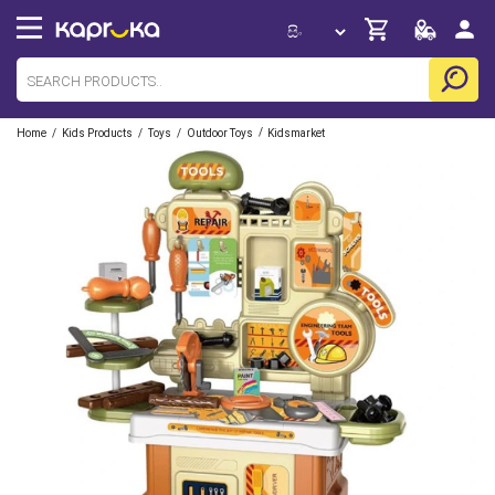
/
/
/
/
Home
Kids Products
Toys
Outdoor Toys
Kidsmarket