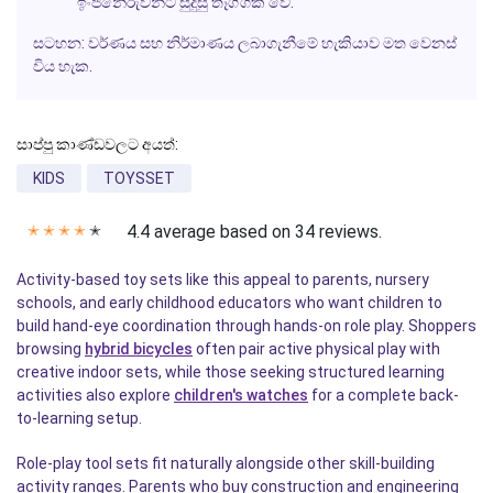
ඉංජිනේරුවන්ට සුදුසු තෑග්ගක් වේ.
සටහන:
වර්ණය සහ නිර්මාණය ලබාගැනීමේ හැකියාව මත වෙනස්
විය හැක.
සාප්පු කාණ්ඩවලට අයත්:
KIDS
TOYSSET
4.4 average based on 34 reviews.
✭
✭
✭
✭
✭
Activity-based toy sets like this appeal to parents, nursery
schools, and early childhood educators who want children to
build hand-eye coordination through hands-on role play. Shoppers
browsing
hybrid bicycles
often pair active physical play with
creative indoor sets, while those seeking structured learning
activities also explore
children's watches
for a complete back-
to-learning setup.
Role-play tool sets fit naturally alongside other skill-building
activity ranges. Parents who buy construction and engineering